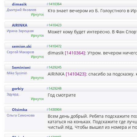
dimasik
#
1410364
Дмитрий Яковлев
Кто знает вечером из Б. Голоустного в Ир
Иркутск
AIRINKA
#
1410423
Ирина Зарецкая
Может кому будет интересно. В Фан Спор
Иркутск
semion.ski
#
1410472
Сергей Макаров
dimasik
[1410364]
: Утром. вечером ничего
Иркутск
Seminioni
#
1429245
Mike Syomin
AIRINKA
[1410423]
: спасибо за подсказку. 
Иркутск
gorbiy
#
1429248
Эдуард .
Год смотрите
Иркутск
Olsimka
#
1430904
Ольга Симонова
Всем день добрый. Ребята подскажите по
кататься на коньках. Подскажите где луч
чистый лёд. Чтобы вышел из номера и п