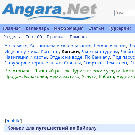
Главная
Календарь
Информация
Статьи
Турсервис
Разделы
Топ-100
Правила
Помощь
Авто-мото
,
Альпинизм и скалолазание
,
Беговые лыжи
,
Ве
Ищу попутчика
,
Кайтинг
,
Коньки
,
Лыжный туризм
,
Любит
Навигация и карты
,
Отдых на воде
,
По Байкалу
,
Под пару
Сноуборд и горные лыжи
,
Сплавы
,
Спортзал
,
Триатлон
,
Эк
Велотовары
,
Лыжный рынок
,
Туристические услуги
,
Комп
Продам
,
Барахолка
,
Нумизматика
,
Услуги
,
Работа
,
Недвиж
[
mobile
]
Коньки для путешествий по Байкалу