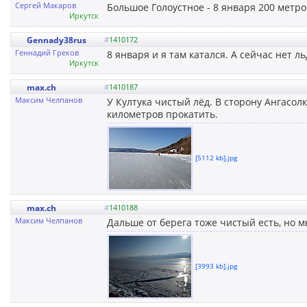
Сергей Макаров
Большое Голоустное - 8 января 200 метров
Иркутск
Gennady38rus
#
1410172
Геннадий Греков
8 января и я там катался. А сейчас нет л
Иркутск
max.ch
#
1410187
Максим Челпанов
У Култука чистый лёд. В сторону Ангасол
километров прокатить.
[5112 kb].jpg
max.ch
#
1410188
Максим Челпанов
Дальше от берега тоже чистый есть, но м
[3993 kb].jpg