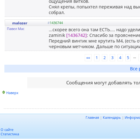
ощущения витков.
Снял крепы, попыхтел переживая над выс
собрал.
malozer
#
1436744
Павел Мас
...скорее всего она там ЕСТЬ.... надо уде
zaminik
[1436742]
: Спасибо за прояснени
Передний винтик мне крутить М4, (есть 
черновым метчиком. Дальше по ситуации
...
««
1
2
3
4
5
Все 
Сообщения могут добавлять то
Наверх
Главная
|
Календарь
|
Информ
О сайте
Статистика