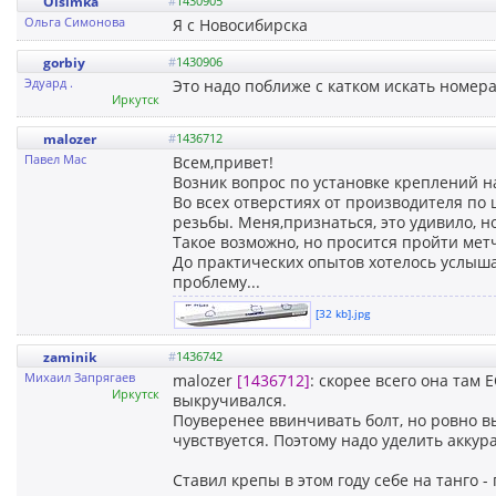
Olsimka
#
1430905
Ольга Симонова
Я с Новосибирска
gorbiy
#
1430906
Эдуард .
Это надо поближе с катком искать номера
Иркутск
malozer
#
1436712
Павел Мас
Всем,привет!
Возник вопрос по установке креплений на
Во всех отверстиях от производителя по ц
резьбы. Меня,признаться, это удивило, 
Такое возможно, но просится пройти мет
До практических опытов хотелось услыша
проблему...
[32 kb].jpg
zaminik
#
1436742
Михаил Запрягаев
malozer
[1436712]
: скорее всего она там
Иркутск
выкручивался.
Поуверенее ввинчивать болт, но ровно в
чувствуется. Поэтому надо уделить аккур
Ставил крепы в этом году себе на танго 