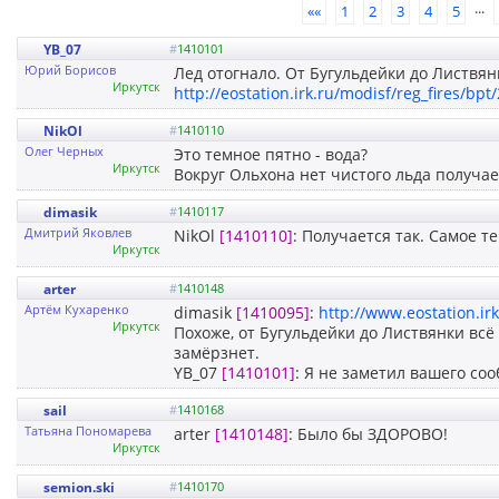
...
««
1
2
3
4
5
YB_07
#
1410101
Юрий Борисов
Лед отогнало. От Бугульдейки до Листвян
Иркутск
http://eostation.irk.ru/modisf/reg_fires/b
NikOl
#
1410110
Олег Черных
Это темное пятно - вода?
Иркутск
Вокруг Ольхона нет чистого льда получае
dimasik
#
1410117
Дмитрий Яковлев
NikOl
[1410110]
: Получается так. Самое те
Иркутск
arter
#
1410148
Артём Кухаренко
dimasik
[1410095]
:
http://www.eostation.ir
Иркутск
Похоже, от Бугульдейки до Листвянки всё 
замёрзнет.
YB_07
[1410101]
: Я не заметил вашего со
sail
#
1410168
Татьяна Пономарева
arter
[1410148]
: Было бы ЗДОРОВО!
Иркутск
semion.ski
#
1410170