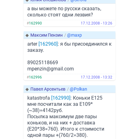
а вы можете по русски сказать,
сколько стоят одни лезвия?
#
162990
17.12.2008 - 13:26
◆
Максим Пензин
/
@maxp
arter
[162960]
: я бы присоединился к
заказу.
89025118669
mpenzin@gmail.com
#
162996
17.12.2008 - 13:32
◆
Павел Арсентьев
/
@Polkan
katastrofa
[162990]
: Коньки E125
мне посчитали как за Е109*
(~38)=4142руб.
Посылка максимум две пары
коньков, и на них + доставка
(E20*38=760). Итого к стоимости
одной пары +(760/2=380).