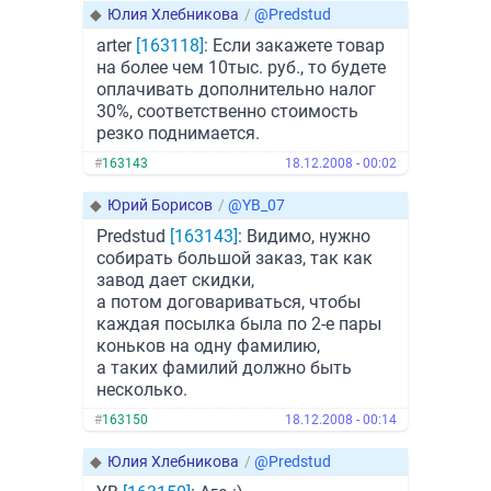
◆
Юлия Хлебникова
/
@Predstud
arter
[163118]
: Если закажете товар
на более чем 10тыс. руб., то будете
оплачивать дополнительно налог
30%, соответственно стоимость
резко поднимается.
#
163143
18.12.2008 - 00:02
◆
Юрий Борисов
/
@YB_07
Predstud
[163143]
: Видимо, нужно
собирать большой заказ, так как
завод дает скидки,
а потом договариваться, чтобы
каждая посылка была по 2-е пары
коньков на одну фамилию,
а таких фамилий должно быть
несколько.
#
163150
18.12.2008 - 00:14
◆
Юлия Хлебникова
/
@Predstud