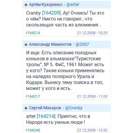
◆
Артём Кухаренко
/
@arter
Cranby
[164209]
: Ау! Очнись! Ты это
о чём? Никто не говорил , что
скользящая часть из алюминия .
#
164214
21.12.2008 - 10:25
◆
Александр Мамонтов
/
@2007
И еще. Есть описание походных
коньков в альманахе"Туристские
тропы”, № 5. ФиС, 1961 Может есть
у кого? Такие коньки применялись
на наледях полярного Урала и
Кодаре. Вынесу тему поиска в топ,
может у кого и есть.
#
164217
21.12.2008 - 11:00
◆
Сергей Макаров
/
@Cranby
arter
[164214]
: Приятно, что в
Народе есть умные люди !
#
164240
21.12.2008 - 12:52