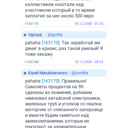
коллективом хохотали над
участником который в то время
заплатил за них около 500 евро
#
163170
18.12.2008 - 01:55
◆
Эдуард .
/
@gorbiy
pahaha
[163170]
: Так заработай же
денег в кризис, раз такой умелый! Я
тоже закажу.
#
163188
18.12.2008 - 08:33
◆
Юрий Михайличенко
/
@yumiha
pahaha
[163170]
: Правильно!
Самолеты процентов на 90
сделаны из люминия, добавим
немножко китайской электроники,
железных труб и уголков со свалки,
моторчик от списанного запорожца
и вместе будем смеяться над
авиакомпаниями, которые их
покупают за ахринительные