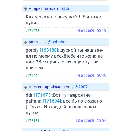
◆
Андрей Байкал
/
@ddr
Как успехи по покупке? Я бы тоже
купил
#
171673
19.01.2009 - 00:10
◆
paha ----
/
@pahaha
gorbiy
[163188]
: дурной ты наш зае-
ал по моему всех!!тебе что жена не
даёт?Все присутствующие тут ни
при чём
#
171694
19.01.2009 - 03:43
◆
Александр Мамонтов
/
@2007
ddr
[171673]
:Вот тут вероятно
pahaha
[171694]
: все было сказано :
(. Глухо. И каждый пошел своим
путем.
#
172181
20.01.2009 - 20:04