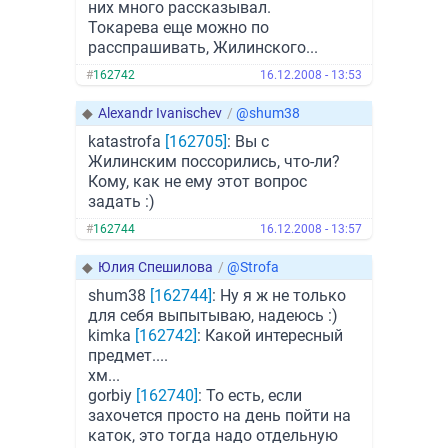
них много рассказывал.
Токарева еще можно по
расспрашивать, Жилинского...
#
162742
16.12.2008 - 13:53
◆
Alexandr Ivanischev
/
@shum38
katastrofa
[162705]
: Вы с
Жилинским поссорились, что-ли?
Кому, как не ему этот вопрос
задать :)
#
162744
16.12.2008 - 13:57
◆
Юлия Спешилова
/
@Strofa
shum38
[162744]
: Ну я ж не только
для себя выпытываю, надеюсь :)
kimka
[162742]
: Какой интересный
предмет....
хм...
gorbiy
[162740]
: То есть, если
захочется просто на день пойти на
каток, это тогда надо отдельную