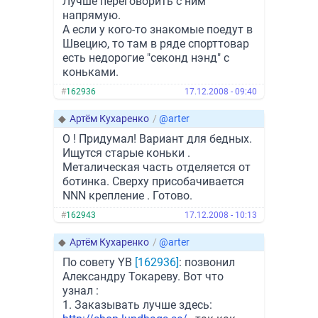
Лучше переговорить с ним
напрямую.
А если у кого-то знакомые поедут в
Швецию, то там в ряде спорттовар
есть недорогие "секонд нэнд" с
коньками.
#
162936
17.12.2008 - 09:40
◆
Артём Кухаренко
/
@arter
О ! Придумал! Вариант для бедных.
Ищутся старые коньки .
Металическая часть отделяется от
ботинка. Сверху присобачивается
NNN крепление . Готово.
#
162943
17.12.2008 - 10:13
◆
Артём Кухаренко
/
@arter
По совету YB
[162936]
: позвонил
Александру Токареву. Вот что
узнал :
1. Заказывать лучше здесь: