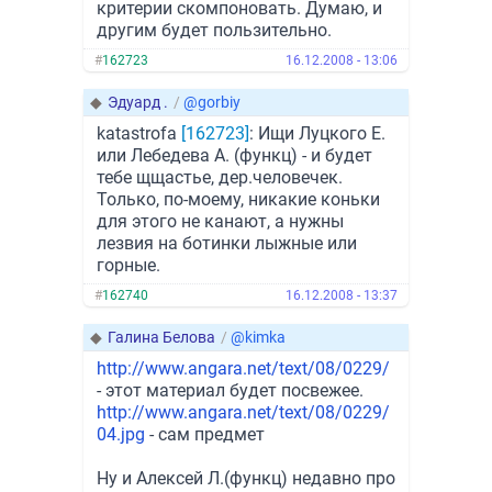
критерии скомпоновать. Думаю, и
другим будет пользительно.
#
162723
16.12.2008 - 13:06
◆
Эдуард .
/
@gorbiy
katastrofa
[162723]
: Ищи Луцкого Е.
или Лебедева А. (функц) - и будет
тебе щщастье, дер.человечек.
Только, по-моему, никакие коньки
для этого не канают, а нужны
лезвия на ботинки лыжные или
горные.
#
162740
16.12.2008 - 13:37
◆
Галина Белова
/
@kimka
http://www.angara.net/text/08/0229/
- этот материал будет посвежее.
http://www.angara.net/text/08/0229/
04.jpg
- сам предмет
Ну и Алексей Л.(функц) недавно про