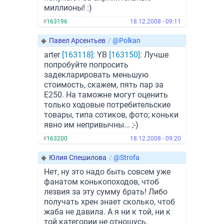
миллионы! :)
#
163196
18.12.2008 - 09:11
◆
Павел Арсентьев
/
@Polkan
arter
[163118]
: YB
[163150]
: Лучше
попробуйте попросить
задекларировать меньшую
стоимость, скажем, пять пар за
Е250. На таможне могут оценить
только ходовые потребительские
товары, типа сотиков, фото; коньки
явно им непривычны... ;-)
#
163200
18.12.2008 - 09:20
◆
Юлия Спешилова
/
@Strofa
Нет, ну это надо быть совсем уже
фанатом конькопоходов, чтоб
лезвия за эту сумму брать! Либо
получать хрен знает сколько, чтоб
жаба не давила. А я ни к той, ни к
той категории не отношусь.