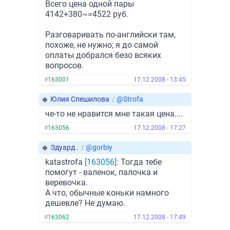
Всего цена одной пары
4142+380~=4522 руб.
Разговаривать по-английски там,
похоже, не нужно; я до самой
оплаты добрался безо всяких
вопросов.
#
163001
17.12.2008 - 13:45
◆
Юлия Спешилова
/
@Strofa
че-то не нравится мне такая цена....
#
163056
17.12.2008 - 17:27
◆
Эдуард .
/
@gorbiy
katastrofa
[163056]
: Тогда тебе
помогут - валенок, палочка и
веревочка.
А что, обычные коньки намного
дешевле? Не думаю.
#
163062
17.12.2008 - 17:49