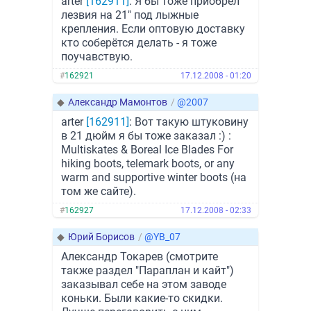
arter
[162911]
: Я бы тоже приобрёл
лезвия на 21" под лыжные
крепления. Если оптовую доставку
кто соберётся делать - я тоже
поучавствую.
#
162921
17.12.2008 - 01:20
◆
Александр Мамонтов
/
@2007
arter
[162911]
: Вот такую штуковину
в 21 дюйм я бы тоже заказал :) :
Multiskates & Boreal Ice Blades For
hiking boots, telemark boots, or any
warm and supportive winter boots (на
том же сайте).
#
162927
17.12.2008 - 02:33
◆
Юрий Борисов
/
@YB_07
Александр Токарев (смотрите
также раздел "Параплан и кайт")
заказывал себе на этом заводе
коньки. Были какие-то скидки.