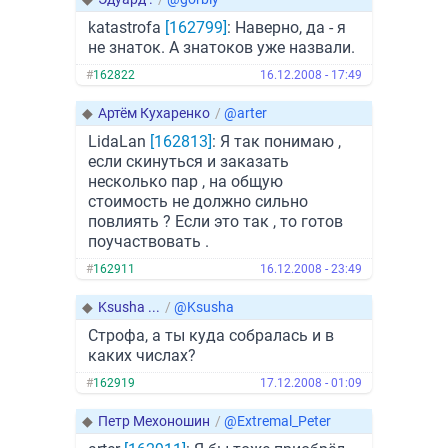
katastrofa
[162799]
: Наверно, да - я
не знаток. А знатоков уже назвали.
#
162822
16.12.2008 - 17:49
◆
Артём Кухаренко
/
@arter
LidaLan
[162813]
: Я так понимаю ,
если скинуться и заказать
несколько пар , на общую
стоимость не должно сильно
повлиять ? Если это так , то готов
поучаствовать .
#
162911
16.12.2008 - 23:49
◆
Ksusha ...
/
@Ksusha
Строфа, а ты куда собралась и в
каких числах?
#
162919
17.12.2008 - 01:09
◆
Петр Мехоношин
/
@Extremal_Peter