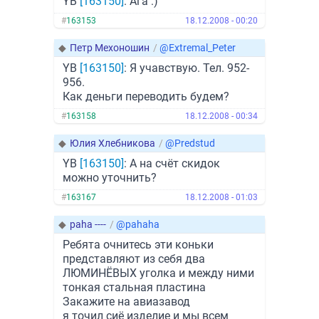
YB
[163150]
: Ага :)
#
163153
18.12.2008 - 00:20
◆
Петр Мехоношин
/
@Extremal_Peter
YB
[163150]
: Я учавствую. Тел. 952-
956.
Как деньги переводить будем?
#
163158
18.12.2008 - 00:34
◆
Юлия Хлебникова
/
@Predstud
YB
[163150]
: А на счёт скидок
можно уточнить?
#
163167
18.12.2008 - 01:03
◆
paha ----
/
@pahaha
Ребята очнитесь эти коньки
представляют из себя два
ЛЮМИНЁВЫХ уголка и между ними
тонкая стальная пластина
Закажите на авиазавод
я точил сиё изделие и мы всем