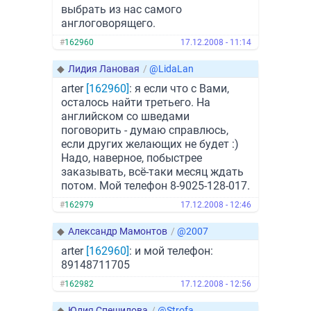
выбрать из нас самого
англоговорящего.
#
162960
17.12.2008 - 11:14
◆
Лидия Лановая
/
@LidaLan
arter
[162960]
: я если что с Вами,
осталось найти третьего. На
английском со шведами
поговорить - думаю справлюсь,
если других желающих не будет :)
Надо, наверное, побыстрее
заказывать, всё-таки месяц ждать
потом. Мой телефон 8-9025-128-017.
#
162979
17.12.2008 - 12:46
◆
Александр Мамонтов
/
@2007
arter
[162960]
: и мой телефон:
89148711705
#
162982
17.12.2008 - 12:56
◆
Юлия Спешилова
/
@Strofa