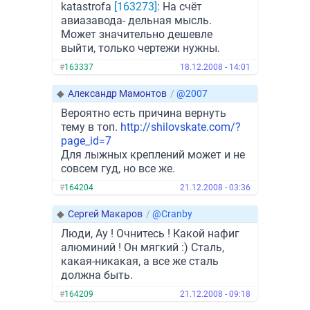
katastrofa
[163273]
: На счёт
авиазавода- дельная мысль.
Может значительно дешевле
выйти, только чертежи нужны.
#
163337
18.12.2008 - 14:01
◆
Александр Мамонтов
/
@2007
Вероятно есть причина вернуть
тему в топ.
http://shilovskate.com/?
page_id=7
Для лыжных креплений может и не
совсем гуд, но все же.
#
164204
21.12.2008 - 03:36
◆
Сергей Макаров
/
@Cranby
Люди, Ау ! Очнитесь ! Какой нафиг
алюминий ! Он мягкий :) Сталь,
какая-никакая, а все же сталь
должна быть.
#
164209
21.12.2008 - 09:18