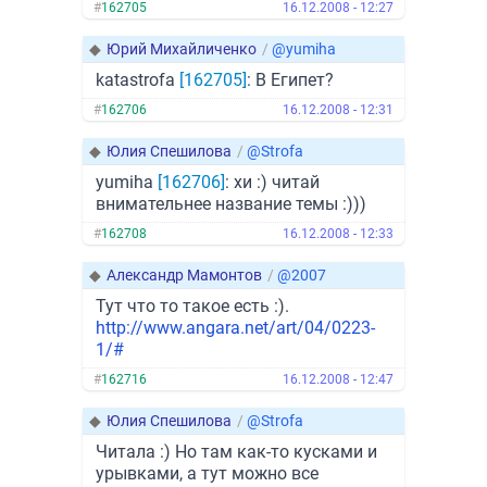
#
162705
16.12.2008 - 12:27
◆
Юрий Михайличенко
/
@yumiha
katastrofa
[162705]
: В Египет?
#
162706
16.12.2008 - 12:31
◆
Юлия Спешилова
/
@Strofa
yumiha
[162706]
: хи :) читай
внимательнее название темы :)))
#
162708
16.12.2008 - 12:33
◆
Александр Мамонтов
/
@2007
Тут что то такое есть :).
http://www.angara.net/art/04/0223-
1/#
#
162716
16.12.2008 - 12:47
◆
Юлия Спешилова
/
@Strofa
Читала :) Но там как-то кусками и
урывками, а тут можно все