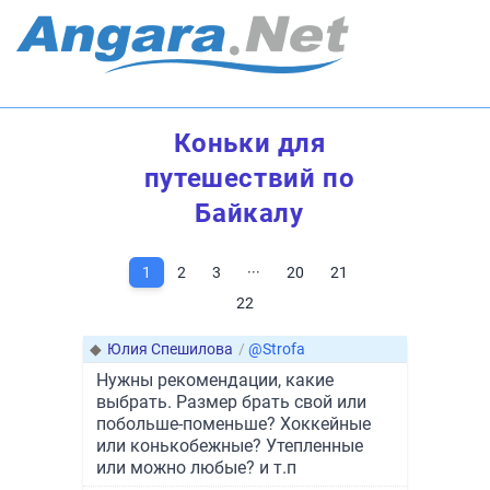
Коньки для
путешествий по
Байкалу
1
2
3
···
20
21
22
◆
Юлия Спешилова
/
@Strofa
Нужны рекомендации, какие
выбрать. Размер брать свой или
побольше-поменьше? Хоккейные
или конькобежные? Утепленные
или можно любые? и т.п