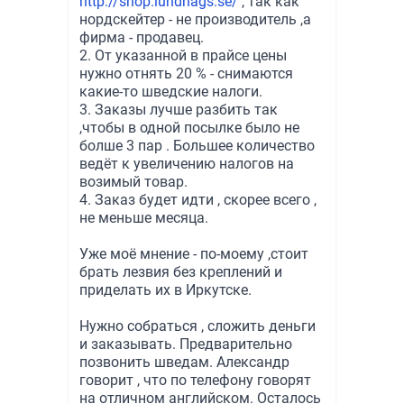
http://shop.lundhags.se/
, так как
нордскейтер - не производитель ,а
фирма - продавец.
2. От указанной в прайсе цены
нужно отнять 20 % - снимаются
какие-то шведские налоги.
3. Заказы лучше разбить так
,чтобы в одной посылке было не
болше 3 пар . Большее количество
ведёт к увеличению налогов на
возимый товар.
4. Заказ будет идти , скорее всего ,
не меньше месяца.
Уже моё мнение - по-моему ,стоит
брать лезвия без креплений и
приделать их в Иркутске.
Нужно собраться , сложить деньги
и заказывать. Предварительно
позвонить шведам. Александр
говорит , что по телефону говорят
на отличном английском. Осталось