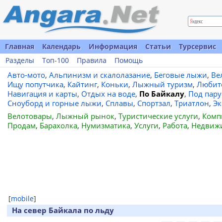
Главная
Календарь
Информация
Статьи
Турсервис
Разделы
Топ-100
Правила
Помощь
Авто-мото
,
Альпинизм и скалолазание
,
Беговые лыжи
,
Ве
Ищу попутчика
,
Кайтинг
,
Коньки
,
Лыжный туризм
,
Любит
Навигация и карты
,
Отдых на воде
,
По Байкалу
,
Под пар
Сноуборд и горные лыжи
,
Сплавы
,
Спортзал
,
Триатлон
,
Эк
Велотовары
,
Лыжный рынок
,
Туристические услуги
,
Комп
Продам
,
Барахолка
,
Нумизматика
,
Услуги
,
Работа
,
Недвиж
[
mobile
]
На север Байкала по льду