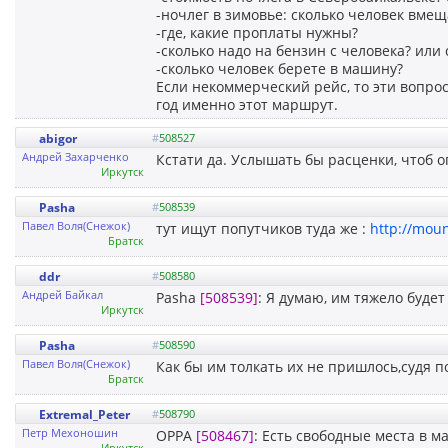
-ночлег в зимовье: сколько человек вмещ
-где, какие проплаты нужны?
-сколько надо на бензин с человека? или
-сколько человек берете в машину?
Если некоммерческий рейс, то эти вопро
год именно этот маршрут.
abigor
#
508527
Андрей Захарченко
Кстати да. Услышать бы расценки, чтоб 
Иркутск
Pasha
#
508539
Павел Воля(Снежок)
тут ищут попутчиков туда же :
http://moun
Братск
ddr
#
508580
Андрей Байкал
Pasha
[508539]
: Я думаю, им тяжело будет
Иркутск
Pasha
#
508590
Павел Воля(Снежок)
Как бы им толкать их не пришлось,судя п
Братск
Extremal_Peter
#
508790
Петр Мехоношин
OPPA
[508467]
: Есть свободные места в м
Иркутск