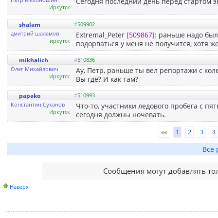
Сегодня последний день перед стартом э
Иркутск
shalam
#
509902
дмитрий шаламов
Extremal_Peter
[509867]
: раньше надо был
иркутск
подорваться у меня не получится, хотя ж
mikhalich
#
510836
Олег Михайлович
Ау, Петр, раньше ты вел репортажи с коле
Иркутск
Вы где? И как там?
papako
#
510993
Константин Суханов
Что-то, участники ледового пробега с пя
Иркутск
сегодня должны ночевать.
««
1
2
3
4
Все 
Сообщения могут добавлять то
Наверх