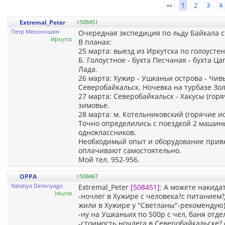
««
1
2
3
4
Extremal_Peter
#
508451
Петр Мехоношин
Очередная экспедиция по льду Байкала с
Иркутск
В планах:
25 марта: выезд из Иркутска по голоустен
Б. Голоустное - бухта Песчаная - бухта Ц
Лада.
26 марта: Хужир - Ушканьи острова - Чив
Северобайкальск. Ночевка на турбазе Зо
27 марта: Северобайкальск - Хакусы (гор
зимовье.
28 марта: м. Котельниковский (горячие ис
Точно определились с поездкой 2 машины
одноклассников.
Необходимый опыт и оборудование приве
оплачивают самостоятельно.
Мой тел. 952-956.
OPPA
#
508467
Nataliya Dereviyago
Extremal_Peter
[508451]
: А можете накида
Irkutsk
-ночлег в Хужире с человека?с питанием
жили в Хужире у "Светланы"-рекомендую
-ну на Ушканьих по 500р с чел, баня отде
-стоимость ночлега в Северобайкальске? 