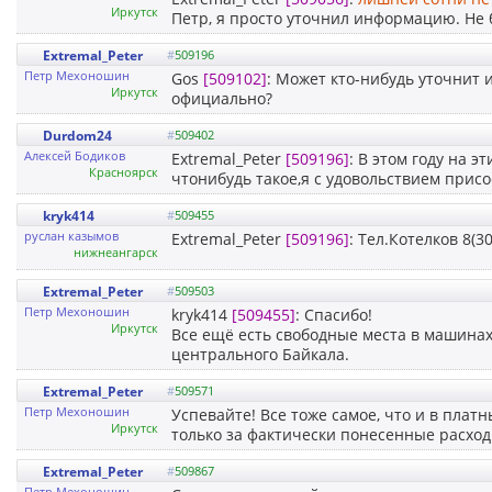
Иркутск
Петр, я просто уточнил информацию. Не б
Extremal_Peter
#
509196
Петр Мехоношин
Gos
[509102]
: Может кто-нибудь уточнит
Иркутск
официально?
Durdom24
#
509402
Алексей Бодиков
Extremal_Peter
[509196]
: В этом году на 
Красноярск
чтонибудь такое,я с удовольствием прис
kryk414
#
509455
руслан казымов
Extremal_Peter
[509196]
: Тел.Котелков 8(3
нижнеангарск
Extremal_Peter
#
509503
Петр Мехоношин
kryk414
[509455]
: Спасибо!
Иркутск
Все ещё есть свободные места в машинах
центрального Байкала.
Extremal_Peter
#
509571
Петр Мехоношин
Успевайте! Все тоже самое, что и в плат
Иркутск
только за фактически понесенные расход
Extremal_Peter
#
509867
Петр Мехоношин