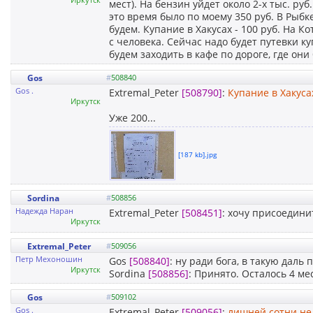
мест). На бензин уйдет около 2-х тыс. ру
это время было по моему 350 руб. В Рыбк
будем. Купание в Хакусах - 100 руб. На 
с человека. Сейчас надо будет путевки ку
будем заходить в кафе по дороге, где они
Gos
#
508840
Gos .
Extremal_Peter
[508790]
:
Купание в Хакусах
Иркутск
Уже 200...
[187 kb].jpg
Sordina
#
508856
Надежда Наран
Extremal_Peter
[508451]
: хочу присоедини
Иркутск
Extremal_Peter
#
509056
Петр Мехоношин
Gos
[508840]
: ну ради бога, в такую даль
Иркутск
Sordina
[508856]
: Принято. Осталось 4 ме
Gos
#
509102
Gos .
Extremal_Peter
[509056]
:
лишней сотни не