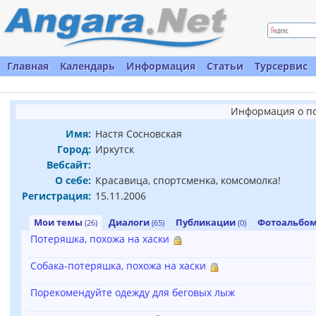
Главная
Календарь
Информация
Статьи
Турсервис
Информация о п
Имя:
Настя Сосновская
Город:
Иркутск
Вебсайт:
О себе:
Красавица, спортсменка, комсомолка!
Регистрация:
15.11.2006
Мои темы
Диалоги
Публикации
Фотоальбо
(26)
(65)
(0)
Потеряшка, похожа на хаски
Собака-потеряшка, похожа на хаски
Порекомендуйте одежду для беговых лыж