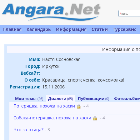
Главная
Календарь
Информация
Статьи
Турсервис
Информация о п
Имя:
Настя Сосновская
Город:
Иркутск
Вебсайт:
О себе:
Красавица, спортсменка, комсомолка!
Регистрация:
15.11.2006
Мои темы
Диалоги
Публикации
Фотоальбо
(26)
(65)
(0)
Потеряшка, похожа на хаски
- 4
Собака-потеряшка, похожа на хаски
- 4
Что за птица?
- 3