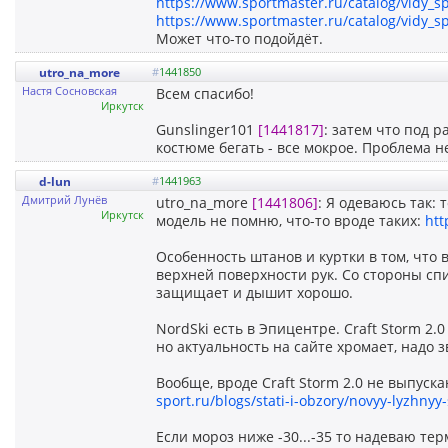
https://www.sportmaster.ru/catalog/vidy_sp
https://www.sportmaster.ru/catalog/vidy_sp
Может что-то подойдёт.
utro_na_more
#
1441850
Настя Сосновская
Всем спасибо!
Иркутск
Gunslinger101
[1441817]
: затем что под 
костюме бегать - все мокрое. Проблема н
d-lun
#
1441963
Дмитрий Лунёв
utro_na_more
[1441806]
: Я одеваюсь так: 
Иркутск
модель не помню, что-то вроде таких:
htt
Особенность штанов и куртки в том, что
верхней поверхности рук. Со стороны спи
защищает и дышит хорошо.
NordSki есть в Эпицентре. Craft Storm 2.
но актуальность на сайте хромает, надо з
Вообще, вроде Craft Storm 2.0 не выпуск
sport.ru/blogs/stati-i-obzory/novyy-lyzhnyy-
Если мороз ниже -30...-35 то надеваю те