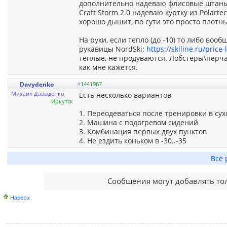
дополнительно надеваю флисовые штаны, 
Craft Storm 2.0 надеваю куртку из Polarte
хорошо дышит, по сути это просто плотны
На руки, если тепло (до -10) то либо воо
рукавицы NordSki:
https://skiline.ru/price
теплые, не продуваются. Лобстеры\перчат
как мне кажется.
Davydenko
#
1441967
Михаил Давыденко
Есть несколько вариантов
Иркутск
1. Переодеваться после тренировки в сух
2. Машина с подогревом сидений
3. Комбинация первых двух пунктов
4. Не ездить коньком в -30..-35
Все 
Сообщения могут добавлять то
Наверх