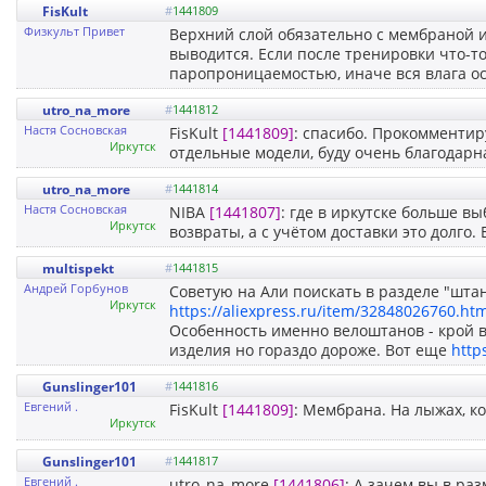
FisKult
#
1441809
Физкульт Привет
Верхний слой обязательно с мембраной 
выводится. Если после тренировки что-то 
паропроницаемостью, иначе вся влага ос
utro_na_more
#
1441812
Настя Сосновская
FisKult
[1441809]
: спасибо. Прокомментир
Иркутск
отдельные модели, буду очень благодарн
utro_na_more
#
1441814
Настя Сосновская
NIBA
[1441807]
: где в иркутске больше 
Иркутск
возвраты, а с учётом доставки это долго.
multispekt
#
1441815
Андрей Горбунов
Советую на Али поискать в разделе "штан
Иркутск
https://aliexpress.ru/item/32848026760.htm
Особенность именно велоштанов - крой в 
изделия но гораздо дороже. Вот еще
http
Gunslinger101
#
1441816
Евгений .
FisKult
[1441809]
: Мембрана. На лыжах, ко
Иркутск
Gunslinger101
#
1441817
Евгений .
utro_na_more
[1441806]
: А зачем вы в ра