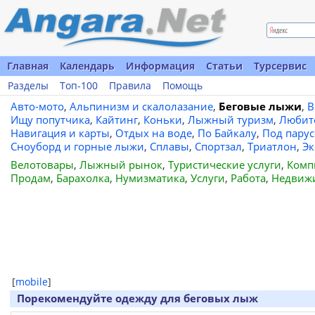
Главная
Календарь
Информация
Статьи
Турсервис
Разделы
Топ-100
Правила
Помощь
Авто-мото
,
Альпинизм и скалолазание
,
Беговые лыжи
,
В
Ищу попутчика
,
Кайтинг
,
Коньки
,
Лыжный туризм
,
Любит
Навигация и карты
,
Отдых на воде
,
По Байкалу
,
Под пару
Сноуборд и горные лыжи
,
Сплавы
,
Спортзал
,
Триатлон
,
Эк
Велотовары
,
Лыжный рынок
,
Туристические услуги
,
Комп
Продам
,
Барахолка
,
Нумизматика
,
Услуги
,
Работа
,
Недвиж
[
mobile
]
Порекомендуйте одежду для беговых лыж