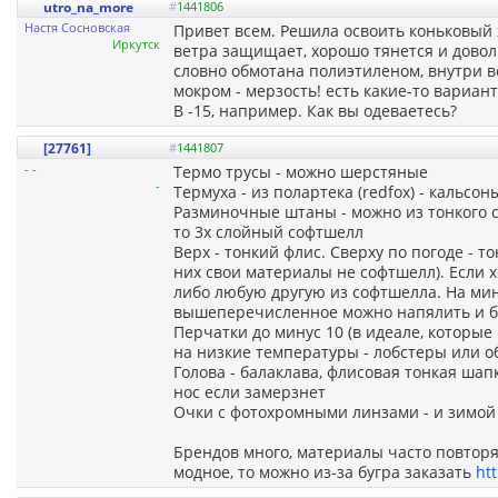
utro_na_more
#
1441806
Настя Сосновская
Привет всем. Решила освоить коньковый 
Иркутск
ветра защищает, хорошо тянется и довол
словно обмотана полиэтиленом, внутри вс
мокром - мерзость! есть какие-то вариан
В -15, например. Как вы одеваетесь?
[27761]
#
1441807
- -
Термо трусы - можно шерстяные
-
Термуха - из полартека (redfox) - кальсон
Разминочные штаны - можно из тонкого с
то 3х слойный софтшелл
Верх - тонкий флис. Сверху по погоде - 
них свои материалы не софтшелл). Если х
либо любую другую из софтшелла. На мин
вышеперечисленное можно напялить и бу
Перчатки до минус 10 (в идеале, которые
на низкие температуры - лобстеры или
Голова - балаклава, флисовая тонкая ша
нос если замерзнет
Очки с фотохромными линзами - и зимой
Брендов много, материалы часто повторяю
модное, то можно из-за бугра заказать
ht