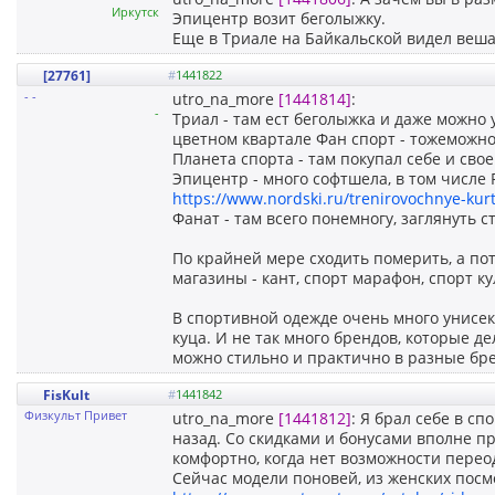
Иркутск
Эпицентр возит беголыжку.
Еще в Триале на Байкальской видел веша
[27761]
#
1441822
- -
utro_na_more
[1441814]
:
-
Триал - там ест беголыжка и даже можно 
цветном квартале Фан спорт - тожеможно
Планета спорта - там покупал себе и свое
Эпицентр - много софтшела, в том числе
https://www.nordski.ru/trenirovochnye-kurt
Фанат - там всего понемногу, заглянуть с
По крайней мере сходить померить, а по
магазины - кант, спорт марафон, спорт ку
В спортивной одежде очень много унисекс
куца. И не так много брендов, которые 
можно стильно и практично в разные бр
FisKult
#
1441842
Физкульт Привет
utro_na_more
[1441812]
: Я брал себе в с
назад. Со скидками и бонусами вполне п
комфортно, когда нет возможности перео
Сейчас модели поновей, из женских посм