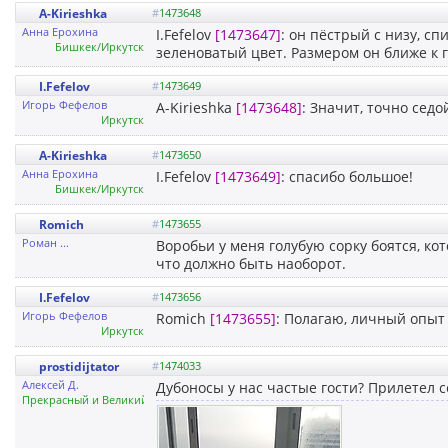
A-Kirieshka
#
1473648
Анна Ерохина
I.Fefelov
[1473647]
: он пёстрый с низу, сп
Бишкек/Иркутск
зеленоватый цвет. Размером он ближе к 
I.Fefelov
#
1473649
Игорь Фефелов
A-Kirieshka
[1473648]
: Значит, точно седо
Иркутск
A-Kirieshka
#
1473650
Анна Ерохина
I.Fefelov
[1473649]
: спасибо большое!
Бишкек/Иркутск
Romich
#
1473655
Роман ...
Воробьи у меня голубую сорку боятся, кот
что должно быть наоборот.
I.Fefelov
#
1473656
Игорь Фефелов
Romich
[1473655]
: Полагаю, личный опыт 
Иркутск
prostidijtator
#
1474033
Алексей Д.
Дубоносы у нас частые гости? Прилетел с
Прекрасный и Великий Иркутск