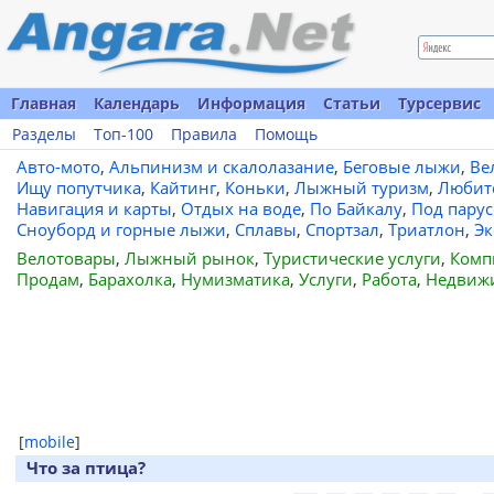
Главная
Календарь
Информация
Статьи
Турсервис
Разделы
Топ-100
Правила
Помощь
Авто-мото
,
Альпинизм и скалолазание
,
Беговые лыжи
,
Ве
Ищу попутчика
,
Кайтинг
,
Коньки
,
Лыжный туризм
,
Любит
Навигация и карты
,
Отдых на воде
,
По Байкалу
,
Под пару
Сноуборд и горные лыжи
,
Сплавы
,
Спортзал
,
Триатлон
,
Эк
Велотовары
,
Лыжный рынок
,
Туристические услуги
,
Комп
Продам
,
Барахолка
,
Нумизматика
,
Услуги
,
Работа
,
Недвиж
[
mobile
]
Что за птица?