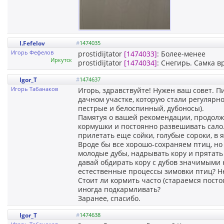
I.Fefelov
#
1474035
Игорь Фефелов
prostidijtator
[1474033]
: Более-менее
Иркутск
prostidijtator
[1474034]
: Снегирь. Самка в
Igor_T
#
1474637
Игорь Табанаков
Игорь, здравствуйте! Нужен ваш совет. П
дачном участке, которую стали регулярн
пестрые и белоспинный, дубоносы).
Памятуя о вашей рекомендации, продолж
кормушки и постоянно развешивать сало. 
прилетать еще сойки, голубые сороки, в 
Вроде бы все хорошо-сохраняем птиц, н
молодые дубы, надрывать кору и прятать 
давай обдирать кору с дубов значимыми 
естественные процессы зимовки птиц? Н
Стоит ли кормить часто (стараемся пост
иногда подкармливать?
Заранее, спасибо.
Igor_T
#
1474638