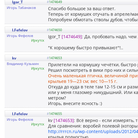
Igor_T
#
1474649
Игорь Табанаков
Спасибо большое за ваш ответ.
Теперь от кормушек отучать в апреле/ма
Попробуем обмотать стволы дубов, чтобы
I.Fefelov
#
1474650
Игорь Фефелов
Igor_T
[1474649]
: Да, пробовать надо, че
Иркутск
"К хорошему быстро привыкают"!..
kv
#
1474653
Владимир Кузьмин
Прилетели на кормушку чечётки, быстро р
Иркутск
Решил посмотреть в вики про них и силь
Очень маленькая птичка, величиной прим
крыльев 19—23 см; вес 10—15 г.
Откуда до куда в теле там 12-15 см и ра
или у меня глазомер никудышний. Или к
метром?
Игорь, внесите ясность :)
I.Fefelov
#
1474655
Игорь Фефелов
kv
[1474653]
: Всё верно - если измерять, 
Иркутск
Для сравнения: воробей полевой (который
http://rrrcn.ru/wp-content/uploads/2012/04
крылья полностью.