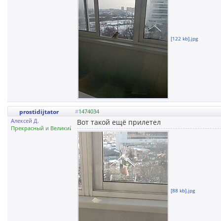
[122 kb].jpg
prostidijtator
#
1474034
Алексей Д.
Вот такой ещё прилетел
Прекрасный и Великий Иркутск
[88 kb].jpg