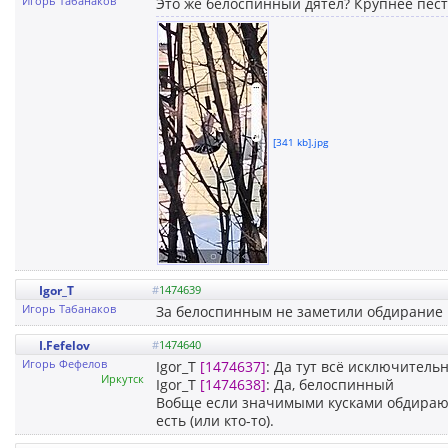
Игорь Табанаков
Это же белоспинный дятел? Крупнее пес
[341 kb].jpg
Igor_T
#
1474639
Игорь Табанаков
За белоспинным не заметили обдирание к
I.Fefelov
#
1474640
Игорь Фефелов
Igor_T
[1474637]
: Да тут всё исключительн
Иркутск
Igor_T
[1474638]
: Да, белоспинный
Вобще если значимыми кусками обдирают к
есть (или кто-то).