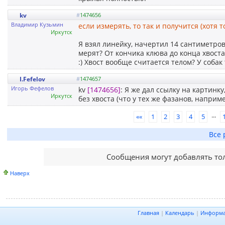
kv
#
1474656
Владимир Кузьмин
если измерять, то так и получится (хотя 
Иркутск
Я взял линейку, начертил 14 сантиметров 
мерят? От кончика клюва до конца хвоста
:) Хвост вообще считается телом? У собак
I.Fefelov
#
1474657
Игорь Фефелов
kv
[1474656]
: Я же дал ссылку на картинк
Иркутск
без хвоста (что у тех же фазанов, наприм
...
««
1
2
3
4
5
Все 
Сообщения могут добавлять то
Наверх
Главная
|
Календарь
|
Информ