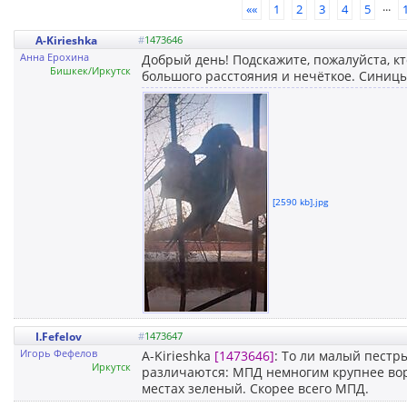
...
««
1
2
3
4
5
A-Kirieshka
#
1473646
Анна Ерохина
Добрый день! Подскажите, пожалуйста, кт
Бишкек/Иркутск
большого расстояния и нечёткое. Синицы 
[2590 kb].jpg
I.Fefelov
#
1473647
Игорь Фефелов
A-Kirieshka
[1473646]
: То ли малый пестр
Иркутск
различаются: МПД немногим крупнее вороб
местах зеленый. Скорее всего МПД.