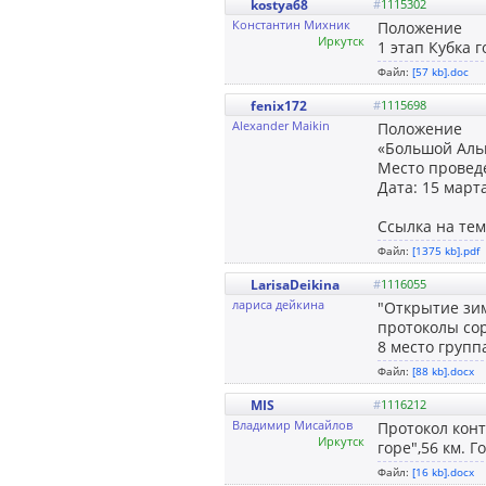
kostya68
#
1115302
Константин Михник
Положение
Иркутск
1 этап Кубка 
Файл:
[57 kb].doc
fenix172
#
1115698
Alexander Maikin
Положение
«Большой Аль
Место проведе
Дата: 15 март
Ссылка на тем
Файл:
[1375 kb].pdf
LarisaDeikina
#
1116055
лариса дейкина
"Открытие зи
протоколы сор
8 место груп
Файл:
[88 kb].docx
MIS
#
1116212
Владимир Мисайлов
Протокол конт
Иркутск
горе",56 км. Г
Файл:
[16 kb].docx