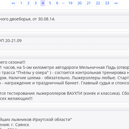
...
««
1
2
3
4
5
6
19
20
21
22
23
»»
ого двоеборья, от 30.08.14.
П 20-21.09
его сезона!!!
11 часов, на 5-ом километре автодороги Мельничная Падь (отво
 трасса "Пчёлы у озера" ) - состоится контрольная тренировка н
ом. Наличие шлема - обязательно. Лыжероллеры любые. Стартов
- награждение и праздничный банкет. Главный судья и спонсо
тся тестирование лыжероллеров ВАУХТИ (конёк и классика). Сбо
сех желающих!!!
ейших лыжников Иркутской области"
ния: г. Саянск