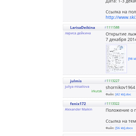
Дата: 1-3 дек
Ссылка на по
http://www.ski
LarisaDeikina
#
1111588
лариса дейкина
Открытие лыжн
7 декабря 201
[98 k
julmis
#
1113227
juliya misailova
shornikov196
irkutsk
Файл:
[42 kb].doc
fenix172
#
1113322
Alexander Maikin
Положение о 
Ссылка на тем
Файл:
[56 kb].docx