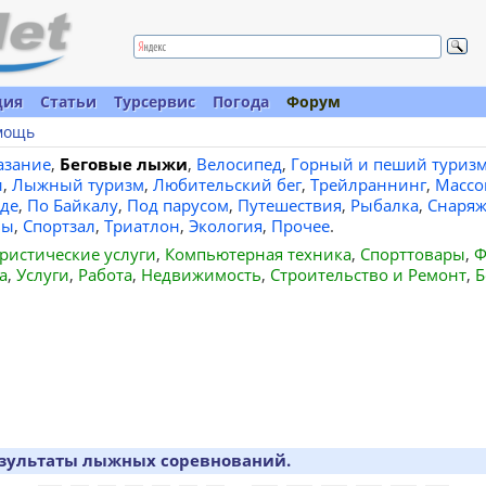
ция
Статьи
Турсервис
Погода
Форум
мощь
азание
,
Беговые лыжи
,
Велосипед
,
Горный и пеший туриз
и
,
Лыжный туризм
,
Любительский бег
,
Трейлраннинг
,
Массо
де
,
По Байкалу
,
Под парусом
,
Путешествия
,
Рыбалка
,
Снаряж
вы
,
Спортзал
,
Триатлон
,
Экология
,
Прочее
.
ристические услуги
,
Компьютерная техника
,
Спорттовары
,
Ф
а
,
Услуги
,
Работа
,
Недвижимость
,
Строительство и Ремонт
,
Б
зультаты лыжных соревнований.