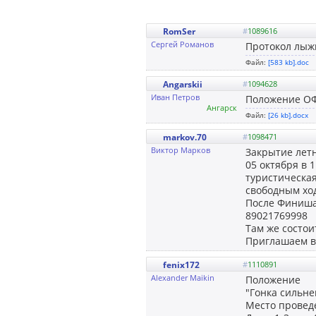
RomSer
#
1089616
Сергей Романов
Протокол лыжн
Файл:
[583 kb].doc
Angarskii
#
1094628
Иван Петров
Положение ОФ
Ангарск
Файл:
[26 kb].docx
markov.70
#
1098471
Виктор Марков
Закрытие летн
05 октября в 
туристическая
свободным ход
После Финиша 
89021769998
Там же состои
Приглашаем в
fenix172
#
1110891
Alexander Maikin
Положение
"Гонка сильн
Место проведе