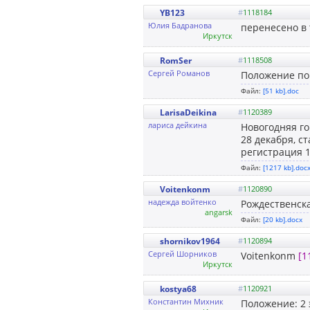
YB123
#
1118184
Юлия Бадранова
перенесено в 
Иркутск
RomSer
#
1118508
Сергей Романов
Положение по
Файл:
[51 kb].doc
LarisaDeikina
#
1120389
лариса дейкина
Новогодняя го
28 декабря, ст
регистрация 1
Файл:
[1217 kb].doc
Voitenkonm
#
1120890
надежда войтенко
Рождественская
angarsk
Файл:
[20 kb].docx
shornikov1964
#
1120894
Сергей Шорников
Voitenkonm
[1
Иркутск
kostya68
#
1120921
Константин Михник
Положение: 2 