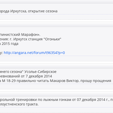
города Иркутска, открытие сезона
пинистский Марафон».
ния: г. Иркутск станция "Огоньки"
а 2015 года
у:
http://angara.net/forum/t96354?p=0
мнего сезона" Усолье-Сибирское
евнований от 7 декабря 2014
па М 18-29 правильно читать Макаров Виктор, прошу прощения
рольной тренировки по лыжным гонкам от 07 декабря 2014 г.,
олоустненского тракта.