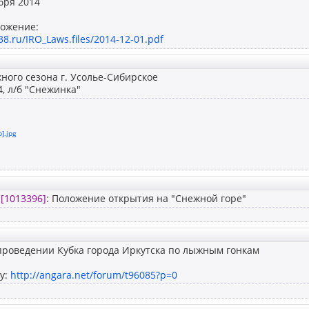
абря 2014
ложение:
38.ru/IRO_Laws.files/2014-12-01.pdf
ого сезона г. Усолье-Сибирское
4, л/б "Снежинка"
b].jpg
4
[1013396]
: Положение открытия на "Снежной горе"
проведении Кубка города Иркутска по лыжным гонкам
у:
http://angara.net/forum/t96085?p=0