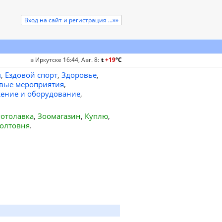
Вход на сайт и регистрация ...»»
в Иркутске 16:44, Авг. 8
:
t
+19
°
C
м
,
Ездовой спорт
,
Здоровье
,
вые мероприятия
,
ение и оборудование
,
отолавка
,
Зоомагазин
,
Куплю
,
олтовня
.