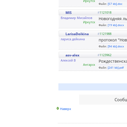
Иркутск
Файл:
[57 kb].doc
MIS
#
1121018
Владимир Мисайлов
Новогодняя лы
Иркутск
Файл:
[19 kb].docx
LarisaDeikina
#
1121988
лариса дейкина
протокол "Нов
Файл:
[94 kb].docx
asv-alex
#
1123962
Алексей В
Рождественска
Ангарск
Файл:
[241 kb].pdf
Сообщ
Наверх