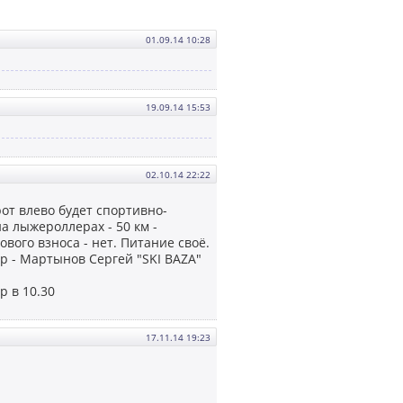
01.09.14 10:28
19.09.14 15:53
02.10.14 22:22
рот влево будет спортивно-
а лыжероллерах - 50 км -
ого взноса - нет. Питание своё.
р - Мартынов Сергей "SKI BAZA"
р в 10.30
17.11.14 19:23