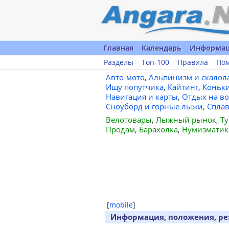
Главная
Календарь
Информа
Разделы
Топ-100
Правила
По
Авто-мото
,
Альпинизм и скалол
Ищу попутчика
,
Кайтинг
,
Коньк
Навигация и карты
,
Отдых на во
Сноуборд и горные лыжи
,
Спла
Велотовары
,
Лыжный рынок
,
Ту
Продам
,
Барахолка
,
Нумизматик
[
mobile
]
Информация, положения, ре