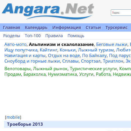
Главная
Календарь
Информация
Статьи
Турсервис
Разделы
Топ-100
Правила
Помощь
Авто-мото
,
Альпинизм и скалолазание
,
Беговые лыжи
,
Ищу попутчика
,
Кайтинг
,
Коньки
,
Лыжный туризм
,
Любит
Навигация и карты
,
Отдых на воде
,
По Байкалу
,
Под пару
Сноуборд и горные лыжи
,
Сплавы
,
Спортзал
,
Триатлон
,
Эк
Велотовары
,
Лыжный рынок
,
Туристические услуги
,
Комп
Продам
,
Барахолка
,
Нумизматика
,
Услуги
,
Работа
,
Недвиж
[
mobile
]
Троеборье 2013