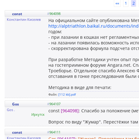
««
1
2
const
#
964098
Константин Киселев
На официальном сайте опубликована Мет
http://alptriathlon.baikal.ru/documents/i
годом:
- при лазании в кошках нет регламентны
- на лазании появилась возможность исп
- скорректирована формула подсчета отс
При разработке Методики учтен опыт про
на гостеприимном форуме Angara.net. С
Троеборье. Отдельное спасибо Алексею 
отставания в гонке преследования были
Методика в виде для печати:
Файл:
[112 kb].pdf
Gos
#
964107
Gos .
const
[964098]
: Спасибо за положение (ме
Иркутск
Вопрос по виду "Жумар". Перестёжки там 
const
#
964111
Константин Киселев
Gos
[964107]
: "Жумар". Перестёжки там бу