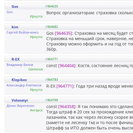
Gos
#
964635
Gos .
Вопрос организаторам: страховка сколько
Иркутск
kim
#
964682
Сергей Войличенко
Gos
[964635]
: Страховка на месяц будет с
Иркутск
Страховка на меньший срок, наверное, не 
Страховку можно оформить и на год от т
360р.
R-EX
#
964771
Владимир Белов
const
[964404]
: Костя, состояние лесниц
Шелехов
Klepikov
#
964783
Александер Клепиков
R-EX
[964771]
: Года три назад вроде меня
Иркутск
Volosatyi
#
964799
Денис Веретенин
const
[964358]
: Я так понимаю это сделан
Ангарск
Тогда штраф в 20 сек за прохождение клю
лазанием, так как через лесенку скорее 
(заметте не лесенку 1м) и то после фини
Штрафф за ИТО должен быть очень высок