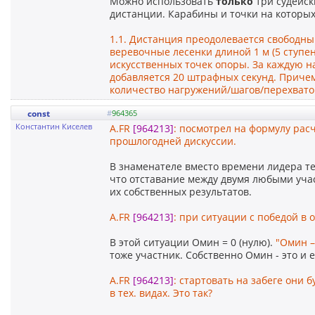
Можно использовать
только
три судейск
дистанции. Карабины и точки на которых 
1.1. Дистанция преодолевается свободны
веревочные лесенки длиной 1 м (5 ступе
искусственных точек опоры. За каждую 
добавляется 20 штрафных секунд. Причем
количество нагружений/шагов/перехвато
const
#
964365
Константин Киселев
A.FR
[964213]
: посмотрел на формулу рас
прошлогодней дискуссии.
В знаменателе вместо времени лидера теп
что отставание между двумя любыми участ
их собственных результатов.
A.FR
[964213]
: при ситуации с победой в
В этой ситуации Омин = 0 (нулю).
"Омин –
тоже участник. Собственно Омин - это и 
A.FR
[964213]
: стартовать на забеге они 
в тех. видах. Это так?