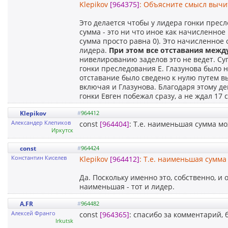
Klepikov
[964375]
: Объясните смысл вычи
Это делается чтобы у лидера гонки прес
сумма - это ни что иное как начисленное
сумма просто равна 0). Это начисленное 
лидера.
При
этом
все
отставания
межд
нивелированию заделов это не ведет. Суг
гонки преследования Е. Глазунова было н
отставание было сведено к нулю путем вы
включая и Глазунова. Благодаря этому д
гонки Евген побежал сразу, а не ждал 17 с
Klepikov
#
964412
Александер Клепиков
const
[964404]
: Т.е. наименьшая сумма мо
Иркутск
const
#
964424
Константин Киселев
Klepikov
[964412]
: Т.е. наименьшая сумма
Да. Поскольку именно это, собственно, и 
наименьшая - тот и лидер.
A.FR
#
964482
Алексей Франго
const
[964365]
: спасибо за комментарий,
Irkutsk