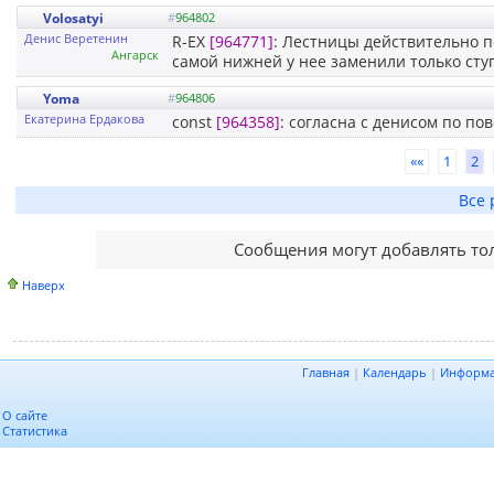
Volosatyi
#
964802
Денис Веретенин
R-EX
[964771]
: Лестницы действительно п
Ангарск
самой нижней у нее заменили только сту
Yoma
#
964806
Екатерина Ердакова
const
[964358]
: согласна с денисом по по
««
1
2
Все 
Сообщения могут добавлять то
Наверх
Главная
|
Календарь
|
Информ
О сайте
Статистика