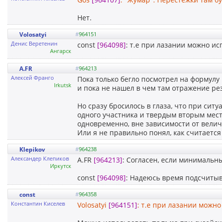
Нет.
Volosatyi
#
964151
Денис Веретенин
const
[964098]
: т.е при лазании можно и
Ангарск
A.FR
#
964213
Алексей Франго
Пока только бегло посмотрел на формулу
Irkutsk
и пока не нашел в чем там отражение ре
Но сразу бросилось в глаза, что при сит
одного участника и твердым вторым место
одновременно, вне зависимости от величи
Или я не правильно понял, как считаетс
Klepikov
#
964238
Александер Клепиков
A.FR
[964213]
: Согласен, если минимальн
Иркутск
const
[964098]
: Надеюсь время подсчитыв
const
#
964358
Константин Киселев
Volosatyi
[964151]
: т.е при лазании можн