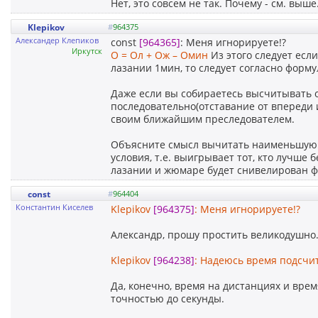
Нет, это совсем не так. Почему - см. выше
Klepikov
#
964375
Александер Клепиков
const
[964365]
: Меня игнорируете!?
Иркутск
О = Ол + Ож – Омин
Из этого следует ес
лазании 1мин, то следует согласно форму
Даже если вы собираетесь высчитывать о
последовательно(отставание от впереди 
своим ближайшим преследователем.
Объясните смысл вычитать наименьшую с
условия, т.е. выигрывает тот, кто лучше 
лазании и жюмаре будет снивелирован ф
const
#
964404
Константин Киселев
Klepikov
[964375]
: Меня игнорируете!?
Александр, прошу простить великодушно.
Klepikov
[964238]
: Надеюсь время подсчит
Да, конечно, время на дистанциях и вре
точностью до секунды.