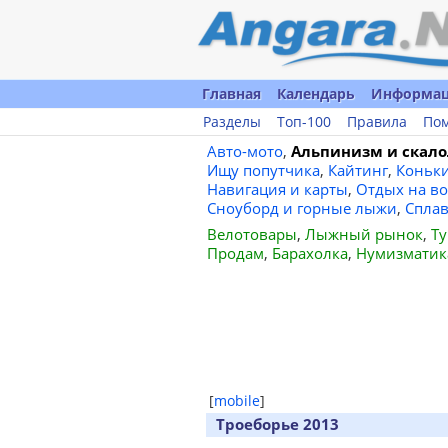
Главная
Календарь
Информа
Разделы
Топ-100
Правила
По
Авто-мото
,
Альпинизм и скало
Ищу попутчика
,
Кайтинг
,
Коньк
Навигация и карты
,
Отдых на во
Сноуборд и горные лыжи
,
Спла
Велотовары
,
Лыжный рынок
,
Ту
Продам
,
Барахолка
,
Нумизматик
[
mobile
]
Троеборье 2013