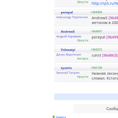
Иркутск
http://rp5.
perepal
#
964994
Александр Перепечин
AndrewS
[964
жетоном в 200
AndrewS
#
964997
Андрей Караваев
perepal
[96499
Иркутск
Volosatyi
#
965072
Денис Веретенин
const
[964863]
Ангарск
tyutrin
#
965108
Евгений Тютрин
Нижняя лесенк
Иркутск
сломал. Кстат
Сообщ
Наверх