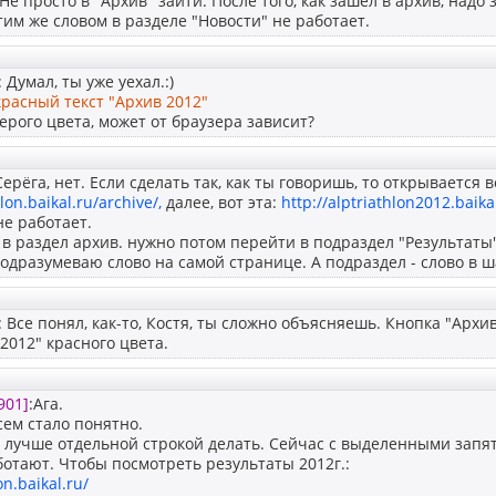
 Не просто в "Архив" зайти. После того, как зашел в архив, надо 
этим же словом в разделе "Новости" не работает.
: Думал, ты уже уехал.:)
красный текст "Архив 2012"
серого цвета, может от браузера зависит?
 Серёга, нет. Если сделать так, как ты говоришь, то открывается 
hlon.baikal.ru/archive/,
далее, вот эта:
http://alptriathlon2012.baikal
не работает.
я в раздел архив. нужно потом перейти в подраздел "Результаты",
одразумеваю слово на самой странице. А подраздел - слово в 
: Все понял, как-то, Костя, ты сложно объясняешь. Кнопка "Архив
2012" красного цвета.
901]
:Ага.
сем стало понятно.
и лучше отдельной строкой делать. Сейчас с выделенными зап
отают. Чтобы посмотреть результаты 2012г.:
on.baikal.ru/