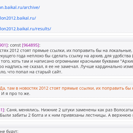
lon.baikal.ru/archive/
hlon2012.baikal.ru/
hlon2012.baikal.ru/results/
901]
: const
[964895]
:
остях 2012 стоят прямые ссылки, их поправить бы на локальные
екущего года неплохо бы сделать ссылку на архив, для удобства 
 того, хоть там и написано огромными красными буквами "Архив
о надпись не сказал, я ее не замечал. Лучше кардинально изм
ло, что попал на старый сайт.
Да, там в новостях 2012 стоят прямые ссылки, их поправить бы
! И я про то же.
1]
: Саня, менялись. Нижние 2 штуки заменены как раз Волосаты
 Были забиты 2 болта и к ним привязаны лестницы. А верхнюю
не будут: