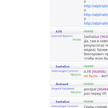
V
http://alptriat
V
http://alptriat
V
http://alptriat
A.FR
#
964906
Алексей Франго
SashaGut
[964
Irkutsk
Да, там в нов
результатах т
медиа). Кроме
Викторович пр
чтобы ясно бы
SashaGut
#
964909
Александра Гутентог
A.FR
[964906]
:
Иркутск
не было.
- вот
AndrewS
#
964924
Андрей Караваев
perepal
[96484
Иркутск
раз перед ЧР.
SashaGut
#
964946
Александра Гутентог
Скалы сухими 