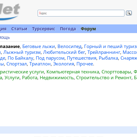
ция
Статьи
Турсервис
Погода
Форум
мощь
лазание
,
Беговые лыжи
,
Велосипед
,
Горный и пеший туриз
и
,
Лыжный туризм
,
Любительский бег
,
Трейлраннинг
,
Массо
де
,
По Байкалу
,
Под парусом
,
Путешествия
,
Рыбалка
,
Снаряж
вы
,
Спортзал
,
Триатлон
,
Экология
,
Прочее
.
ристические услуги
,
Компьютерная техника
,
Спорттовары
,
Ф
а
,
Услуги
,
Работа
,
Недвижимость
,
Строительство и Ремонт
,
Б