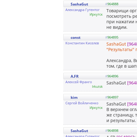
SashaGut
#
964888
Александра Гутентог
Товарищи орга
Иркутск
посмотреть ре
при нажатии 
не видим.
const
#
964895
Константин Киселев
SashaGut
[964
"Результаты"
Александра, В
том, где в шап
A.FR
#
964896
Алексей Франго
SashaGut
[964
Irkutsk
kim
#
964897
Сергей Войличенко
SashaGut
[964
Иркутск
В верхнем огл
же страницу, 
и результаты.
SashaGut
#
964898
Александра Гутентог