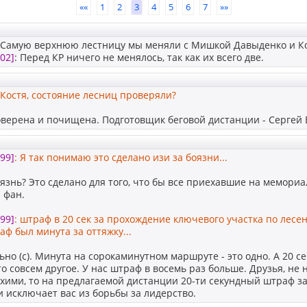
««
1
2
3
4
5
6
7
»»
 Самую верхнюю лестницу мы меняли с Мишкой Давыденко и Ко
02]
: Перед КР ничего не менялось, так как их всего две.
 Костя, состояние лесниц проверяли?
оверена и почищена. Подготовщик беговой дистанции - Сергей
99]
: Я так понимаю это сделано изи за боязни...
язнь? Это сделано для того, что бы все приехавшие на мемориа
 фан.
99]
: штраф в 20 сек за прохождение ключевого участка по лесен
аф был минута за оттяжку...
ьно (с). Минута на сорокаминутном маршруте - это одно. А 20 
то совсем другое. У нас штраф в восемь раз больше. Друзья, не
ухими, то на предлагаемой дистанции 20-ти секундный штраф з
 исключает вас из борьбы за лидерство.