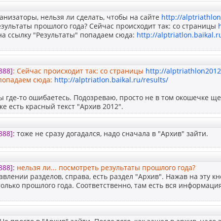
низаторы, нельзя ли сделать, чтобы на сайте
http://alptriathlon
зультаты прошлого года? Сейчас происходит так: со страницы
на ссылку "Результаты" попадаем сюда:
http://alptriatlon.baikal.r
888]
: Сейчас происходит так: со страницы
http://alptriathlon2012
 попадаем сюда:
http://alptriatlon.baikal.ru/results/
ы где-то ошибаетесь. Подозреваю, просто не в том окошечке ще
ке есть красный текст "Архив 2012".
888]
: тоже не сразу догадался, надо сначала в "Архив" зайти.
888]
:
нельзя ли... посмотреть результаты прошлого года?
авлении разделов, справа, есть раздел "Архив". Нажав на эту к
только прошлого года. Соответственно, там есть вся информаци