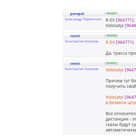
perepal
#
964841
Александр Перепечин
R-EX
[964771]
:
Volosatyi
[9648
const
#
964860
Константин Киселев
R-EX
[964771]
:
Да, трасса пр
const
#
964863
Константин Киселев
Volosatyi
[9647
Причем тут бо
получить свой
Volosatyi
[9647
в Безенги штр
Все относител
дистанции - э
скалы будут с
автоматически