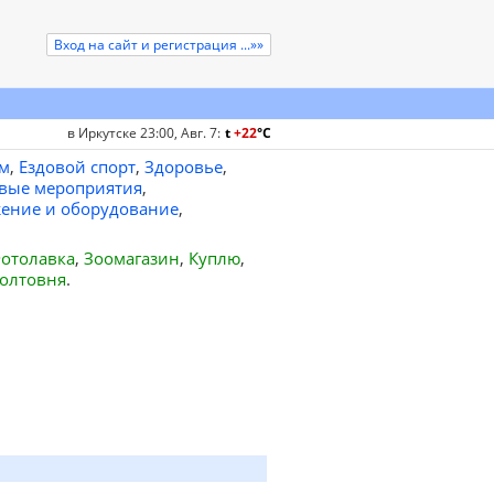
Вход на сайт и регистрация ...»»
в Иркутске 23:00, Авг. 7
:
t
+22
°
C
м
,
Ездовой спорт
,
Здоровье
,
вые мероприятия
,
ение и оборудование
,
отолавка
,
Зоомагазин
,
Куплю
,
олтовня
.