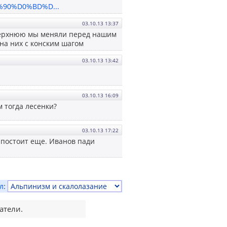
%90%D0%BD%D...
03.10.13 13:37
 верхнюю мы меняли перед нашим
 на них с конским шагом
03.10.13 13:42
03.10.13 16:09
м тогда лесенки?
03.10.13 17:22
 постоит еще. Иванов пади
л
:
атели.