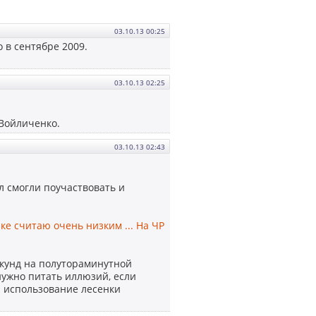
03.10.13 00:25
 в сентябре 2009.
03.10.13 02:25
 Войличенко.
03.10.13 02:43
л смогли поучаствовать и
ке считаю очень низким ... На ЧР
секунд на полутораминутной
 нужно питать иллюзий, если
а использование лесенки