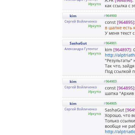
A.FR
[964896]
:
Иркутск
как ссылка с 
kim
#
964900
Сергей Войличенко
const
[964895]
Иркутск
в шапке есть 
У меня текст 
SashaGut
#
964901
Александра Гутентог
kim
[964897]
:
Иркутск
http://alptriat
"Результаты" 
Так что, зайд
Под ссылкой п
kim
#
964903
Сергей Войличенко
const
[964895]
Иркутск
шапка "Архив 
kim
#
964905
Сергей Войличенко
SashaGut
[964
Иркутск
Хорошо, что в
Только ссылк
вообще не раб
http://alptriatl