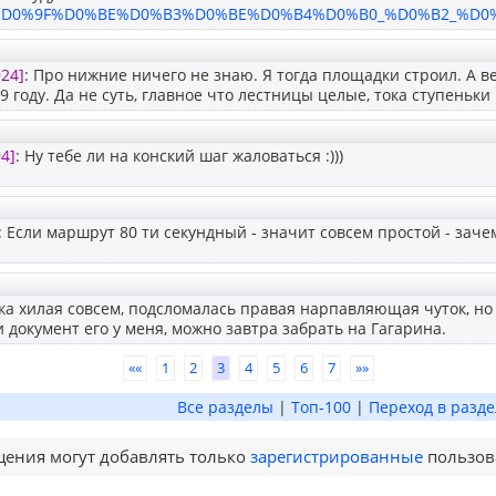
ru/%D0%9F%D0%BE%D0%B3%D0%BE%D0%B4%D0%B0_%D0%B2_%D0
924]
: Про нижние ничего не знаю. Я тогда площадки строил. А
9 году. Да не суть, главное что лестницы целые, тока ступеньки
4]
: Ну тебе ли на конский шаг жаловаться :)))
: Если маршрут 80 ти секундный - значит совсем простой - заче
а хилая совсем, подсломалась правая нарпавляющая чуток, но
и документ его у меня, можно завтра забрать на Гагарина.
««
1
2
3
4
5
6
7
»»
Все разделы
|
Топ-100
|
Переход в разде
ения могут добавлять только
зарегистрированные
пользов