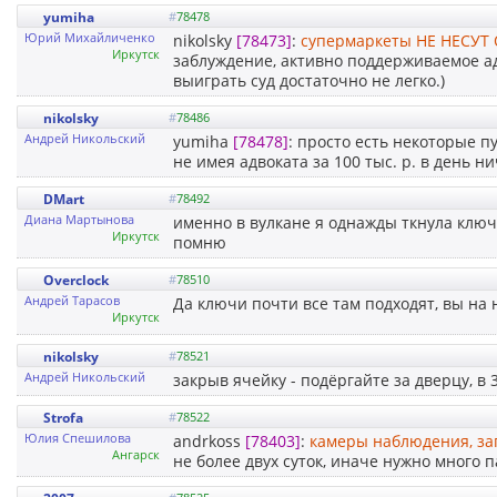
yumiha
#
78478
Юрий Михайличенко
nikolsky
[78473]
:
супермаркеты НЕ НЕСУТ 
Иркутск
заблуждение, активно поддерживаемое а
выиграть суд достаточно не легко.)
nikolsky
#
78486
Андрей Никольский
yumiha
[78478]
: просто есть некоторые п
не имея адвоката за 100 тыс. р. в день 
DMart
#
78492
Диана Мартынова
именно в вулкане я однажды ткнула ключ
Иркутск
помню
Overclock
#
78510
Андрей Тарасов
Да ключи почти все там подходят, вы на 
Иркутск
nikolsky
#
78521
Андрей Никольский
закрыв ячейку - подёргайте за дверцу, в
Strofa
#
78522
Юлия Спешилова
andrkoss
[78403]
:
камеры наблюдения, за
Ангарск
не более двух суток, иначе нужно много п