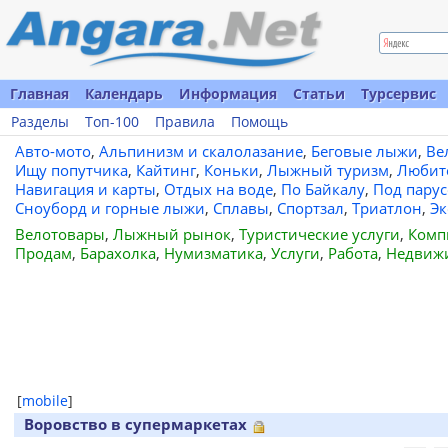
Главная
Календарь
Информация
Статьи
Турсервис
Разделы
Топ-100
Правила
Помощь
Авто-мото
,
Альпинизм и скалолазание
,
Беговые лыжи
,
Ве
Ищу попутчика
,
Кайтинг
,
Коньки
,
Лыжный туризм
,
Любит
Навигация и карты
,
Отдых на воде
,
По Байкалу
,
Под пару
Сноуборд и горные лыжи
,
Сплавы
,
Спортзал
,
Триатлон
,
Эк
Велотовары
,
Лыжный рынок
,
Туристические услуги
,
Комп
Продам
,
Барахолка
,
Нумизматика
,
Услуги
,
Работа
,
Недвиж
[
mobile
]
Воровство в супермаркетах