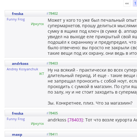
««
1
freska
#
78402
Funny Frog
Может у кого то уже был печальный опы
Иркутск
супермаркетов, прошу делиться мыслями.
сумку в ящике под ключ (в сумке ф. аппар
увидел на выходе еле прикрытый свой ящ
подошёл к охраннику и предупредил, что 
было отвечено: вы просто не закрыли сво
такие вещи под их охрану, они ведь в ит
andrkoss
#
78403
Andrey Kosyanchuk
Ну на всякий - практически во всех суп
IKT
длительный период. И еще - такие вещи 
не запрещал проносить с собой ноут, ес
проходить с сумкой в магазин. По сути я
по залу, ну и не стоит заходить в суперм
Зы. Конкретнее, плиз. Что за магазиин?
freska
#
78405
Funny Frog
andrkoss
[78403]
: Тот что возле курорта 
Иркутск
maxp
#
78411