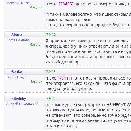
Максим Пензин
freska
[78405]
: дело не в номере ящика, 
Иркутск
И также маловероятно, что ящик открыли,
замок плохо закрылся.
Но то, что охрана очень вряд ли будет чт
Alanis
#
78412
Настя Рубцова
Я практически никогда не оставляю рюкза
Иркутск
я спрашиваю у них - отвечают ли они за 
по этой причине ничего оставлять не буд
Эльдорадо..они хотели проверить содерж
- я победила! :о)
freska
#
78413
Funny Frog
maxp
[78411]
: в тот раз я проверил всё 
Иркутск
приоткроется, его вскрыли - это факт и пр
следующий раз умнее.
nikolsky
#
78473
Андрей Никольский
на самом деле супермаркеты НЕ НЕСУТ О
по закону. тупо-глупо, но именно так. о
не отвечают. это совершенно точно (един
потому-то в Бонусах ввели также услугу 
в зал и на кассу