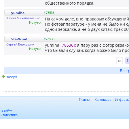
общественного порядка.
yumiha
#
78536
Юрий Михайличенко
На самом деле, вне правовых обсуждений
Иркутск
По фотоаппаратуре - у меня не было ни 
одной зеркалке, а не о двух китах, трех 
StarWind
#
78539
Сергей Верхушин
yumiha
[78536]
: я пару раз с фоторюкзак
Иркутск
что бывали случаи, когда можно было пр
««
1
Все 
Наверх
Главная
|
Календарь
|
Информ
О сайте
Статистика