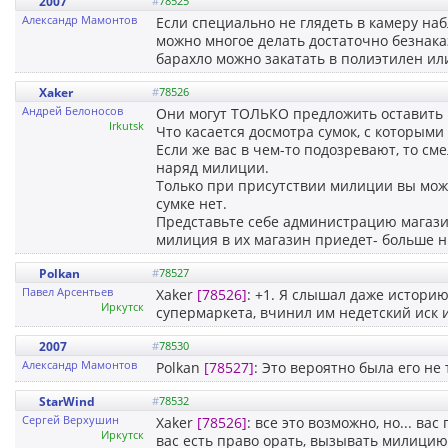
2007
#
78525
Александр Мамонтов
Если специально не глядеть в камеру наб
можно многое делать достаточно безнаказ
барахло можно закатать в полиэтилен и
Xaker
#
78526
Андрей Белоносов
Они могут ТОЛЬКО предложить оставить 
Irkutsk
Что касается досмотра сумок, с которыми 
Если же вас в чем-то подозревают, то см
наряд милиции.
Только при присутствии милиции вы может
сумке нет.
Представьте себе администрацию магазина
милиция в их магазин приедет- больше н
Polkan
#
78527
Павел Арсентьев
Xaker
[78526]
: +1. Я слышал даже истори
Иркутск
супермаркета, вчинил им недетский иск 
2007
#
78530
Александр Мамонтов
Polkan
[78527]
: Это вероятно была его не 
StarWind
#
78532
Сергей Верхушин
Xaker
[78526]
: все это возможно, но... ва
Иркутск
вас есть право орать, вызывать милицию