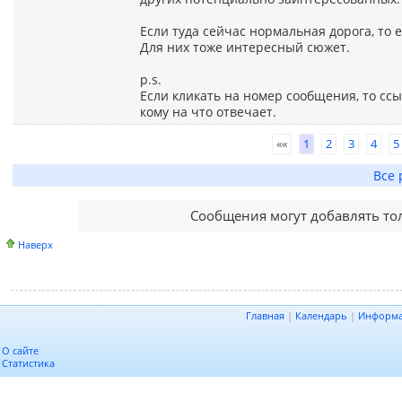
Если туда сейчас нормальная дорога, то 
Для них тоже интересный сюжет.
p.s.
Если кликать на номер сообщения, то ссы
кому на что отвечает.
««
1
2
3
4
5
Все 
Сообщения могут добавлять то
Наверх
Главная
|
Календарь
|
Информ
О сайте
Статистика