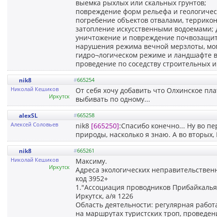
выемка рыхлых или скальных грунтов;
повреждение форм рельефа и геологичес
погребение объектов отвалами, террикон
затопление искусственными водоемами; 
уничтожение и повреждение почвозащит
нарушения режима вечной мерзлоты, мог
гидро¬логическом режиме и ландшафте в
проведение по соседству строительных и
nik8
#
665254
Николай Кешиков
От себя хочу добавить что Олхинское пла
Иркутск
выбивать по одному...
alexSL
#
665258
Алексей Соловьев
nik8
[665250]
:Спасибо конечно... Ну во 
природы, насколько я знаю. А во вторых,
nik8
#
665261
Николай Кешиков
Максиму.
Иркутск
Адреса экологических неправительственн
код 3952+
1."Ассоциация проводников Прибайкалья
Иркутск, а/я 1226
Область деятельности: регулярная рабо
на маршрутах туристских троп, проведе