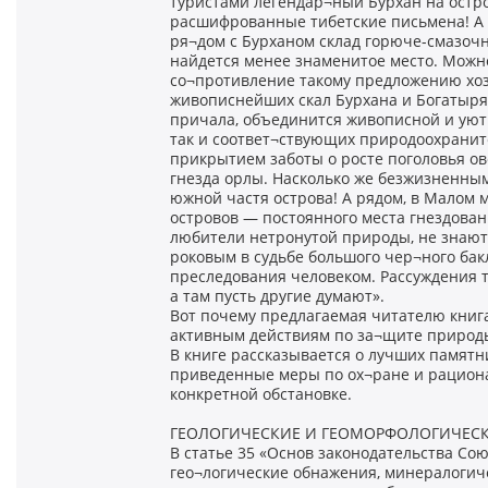
туристами легендар¬ный Бурхан на остро
расшифрованные тибетские письмена! А 
ря¬дом с Бурханом склад горюче-смазочн
найдется менее знаменитое место. Можн
со¬противление такому предложению хоз
живописнейших скал Бурхана и Богатыря
причала, объединится живописной и уютн
так и соответ¬ствующих природоохраните
прикрытием заботы о росте поголовья ов
гнезда орлы. Насколько же безжизненным
южной частя острова! А рядом, в Малом 
островов — постоянного места гнездован
любители нетронутой природы, не знают,
роковым в судьбе большого чер¬ного бак
преследования человеком. Рассуждения та
а там пусть другие думают».
Вот почему предлагаемая читателю книга
активным действиям по за¬щите природ
В книге рассказывается о лучших памятн
приведенные меры по ох¬ране и рацион
конкретной обстановке.
ГЕОЛОГИЧЕСКИЕ И ГЕОМОРФОЛОГИЧЕС
В статье 35 «Основ законодательства Сою
гео¬логические обнажения, минералогиче