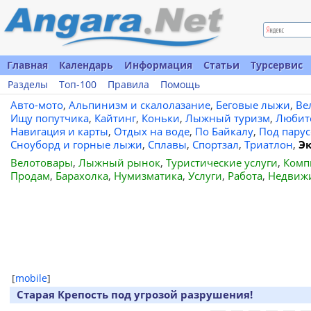
Главная
Календарь
Информация
Статьи
Турсервис
Разделы
Топ-100
Правила
Помощь
Авто-мото
,
Альпинизм и скалолазание
,
Беговые лыжи
,
Ве
Ищу попутчика
,
Кайтинг
,
Коньки
,
Лыжный туризм
,
Любит
Навигация и карты
,
Отдых на воде
,
По Байкалу
,
Под пару
Сноуборд и горные лыжи
,
Сплавы
,
Спортзал
,
Триатлон
,
Э
Велотовары
,
Лыжный рынок
,
Туристические услуги
,
Комп
Продам
,
Барахолка
,
Нумизматика
,
Услуги
,
Работа
,
Недвиж
[
mobile
]
Старая Крепость под угрозой разрушения!