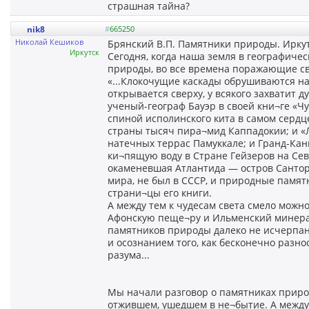
страшная тайна?
nik8
#
665250
Николай Кешиков
Брянский В.П. Памятники природы. Иркут
Иркутск
Сегодня, когда наша земля в географиче
природы, во все времена поражающие сво
«...Клокочущие каскады обрушиваются на
открывается сверху, у всякого захватит 
ученый-географ Бауэр в своей кни¬ге «Ч
спиной исполинского кита в самом серд
страны тысяч пира¬мид Каппадокии; и «Л
натечных террас Памуккале; и Гранд-Кан
ки¬пящую воду в Стране Гейзеров на Сев
окаменевшая Атлантида — остров Сантор
мира, не был в СССР, и природные памят
страни¬цы его книги.
А между тем к чудесам света смело можно
Афонскую пеще¬ру и Ильменский минерал
памятников природы далеко не исчерпан,
и осознанием того, как бесконечно разн
разума...
Мы начали разговор о памятниках приро
отжившем, ушедшем в не¬бытие. А между 