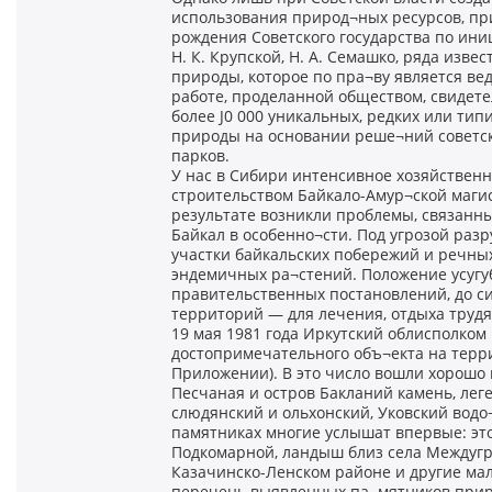
использования природ¬ных ресурсов, пр
рождения Советского государства по ини
Н. К. Крупской, Н. А. Семашко, ряда изв
природы, которое по пра¬ву является в
работе, проделанной обществом, свидете
более J0 000 уникальных, редких или ти
природы на основании реше¬ний советск
парков.
У нас в Сибири интенсивное хозяйственн
строительством Байкало-Амур¬ской магис
результате возникли проблемы, связанны
Байкал в особенно¬сти. Под угрозой раз
участки байкальских побережий и речны
эндемичных ра¬стений. Положение усугуб
правительственных постановлений, до с
территорий — для лечения, отдыха трудя
19 мая 1981 года Иркутский облисполко
достопримечательного объ¬екта на терр
Приложении). В это число вошли хорошо
Песчаная и остров Бакланий камень, ле
слюдянский и ольхонский, Уковский водо¬
памятниках многие услышат впервые: это
Подкомарной, ландыш близ села Междугра
Казачинско-Ленском районе и другие ма
перечень выявленных па¬мятников природ