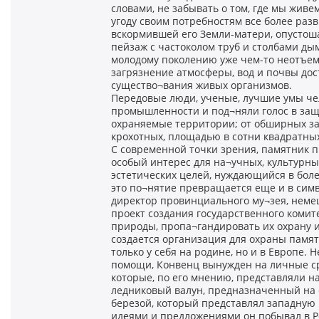
словами, не забывать о том, где мы жив
угоду своим потребностям все более ра
вскормившей его Земли-матери, опустоша
пейзаж с частоколом труб и столбами ды
молодому поколению уже чем-то неотъем
загрязнение атмосферы, вод и почвы до
существо¬вания живых организмов.
Передовые люди, ученые, лучшие умы че
промышленности и под¬няли голос в защ
охраняемые территории; от обширных за
крохотных, площадью в сотни квадратных
С современной точки зрения, памятник 
особый интерес для на¬учных, культурны
эстетических целей, нуждающийся в боле
это по¬нятие превращается еще и в симв
директор провинциального му¬зея, немец
проект создания государственного комит
природы, пропа¬гандировать их охрану 
создается организация для охраны памя
только у себя на родине, но и в Европе.
помощи, Конвенц вынужден на личные ср
которые, по его мнению, представляли н
ледниковый валун, предназначенный на с
березой, который представлял западную
идеями и предложениями он побывал в Ро