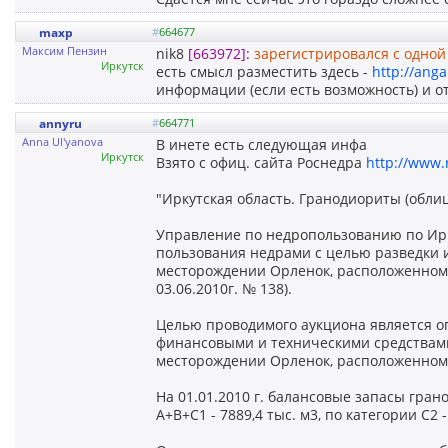
maxp
#
664677
Максим Пензин
nik8
[663972]
:
зарегистрировался с одной
Иркутск
есть смысл разместить здесь -
http://ang
информации (если есть возможность) и 
annyru
#
664771
Anna Ul'yanova
В инете есть следующая инфа
Иркутск
Взято с офиц. сайта Роснедра
http://www.
"Иркутская область. Гранодиориты (обл
Управление по недропользованию по Ирк
пользования недрами с целью разведки 
месторождении Орленок, расположенном 
03.06.2010г. № 138).
Целью проводимого аукциона является 
финансовыми и техническими средствами
месторождении Орленок, расположенном 
На 01.01.2010 г. балансовые запасы гра
А+В+С1 - 7889,4 тыс. м3, по категории С2 -