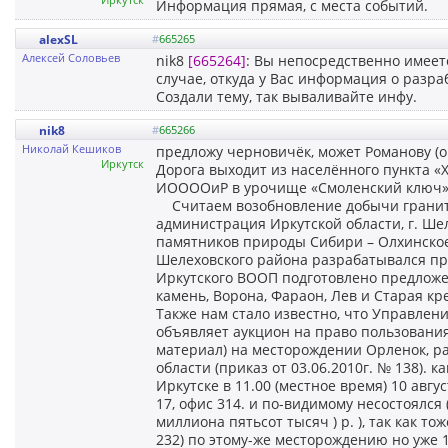
Информация прямая, с места событий.
alexSL
#
665265
Алексей Соловьев
nik8
[665264]
: Вы непосредственно имеет
случае, откуда у Вас информация о разра
Создали тему, так вываливайте инфу.
nik8
#
665266
Николай Кешиков
предложу черновичёк, может Романову (он
Иркутск
Дорога выходит из населённого пункта «
ИООООиР в урочище «Смоленский ключ» и
Считаем возобновление добычи гранита в
администрация Иркутской области, г. Ше
памятников природы Сибири – Олхинское 
Шелеховского района разрабатывался пр
Иркутского ВООП подготовлено предложе
камень, Ворона, Фараон, Лев и Старая кре
Также нам стало известно, что Управлен
объявляет аукцион на право пользовани
материал) на месторождении Орленок, р
области (приказ от 03.06.2010г. № 138). 
Иркутске в 11.00 (местное время) 10 авгус
17, офис 314. и по-видимому несостоялся 
миллиона пятьсот тысяч ) р. ), так как т
232) по этому-же месторождению но уже 1