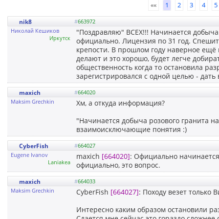
««
1
2
3
4
5
nik8
#
663972
Николай Кешиков
"Поздравляю" ВСЕХ!!! Начинается добыча
Иркутск
официально. Лицензия по 31 год. Спешит
крепости. В прошлом году наверное ещё м
делают и это хорошо, будет легче добира
общественность когда то остановила разра
зарегистрировался с одной целью - дать
maxich
#
664020
Maksim Grechkin
Хм, а откуда информация?
"Начинается добыча розового гранита на
взаимоисключающие понятия :)
CyberFish
#
664027
Eugene Ivanov
maxich
[664020]
: Официально начинается
Laniakea
официально, это вопрос.
maxich
#
664033
Maksim Grechkin
CyberFish
[664027]
: Походу везет только 
Интересно каким образом остановили ра
Сдается мне сейчас это гораздо сложнее 