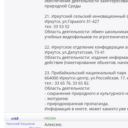
обеспечение деятельности заинтересова
природной Среды
21. Иркутский сельский инновационный 
Иркутск, ул.Горького 31-427
тел. 33 53 52
Область деятельности: обмен школьникам
учебных видеофильмов по агротехническ
22. Иркутское отделение конфедерации 
Иркутск, ул.Депутатская, 73-41
Область деятельности: издание информа
действия (пикетирование объектов, нан
23. Прибайкальский национальный парк
664000 Иркутск-центр, ул.Российская, 17, 
тел.: 33 65 76, 33 65 82.
Область деятельности:
- сохранение природного и культурного 
- экотуризм;
- природоохранная пропаганда.
Информация в инете. может какихто уже н
nik8
#
665264
Николай Кешиков
Алексею.
Иркутск