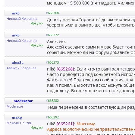
меньшем 15 500 000 (пятнадцать миллион
nik8
#
665268
Николай Кешиков
Дорогу начали "править" до окончания ау
Иркутск
уверенными в выигрыше, чтобы вложиться
nik8
#
665272
Николай Кешиков
Алексею.
Иркутск
Алексей съездите сами и у вас будет точ
событий. Можно ли на форум добавить ф
alexSL
#
665273
Алексей Соловьев
nik8
[665268]
: Если кто-то выиграл тендер
часто проводятся под конкретного исполн
Фото- легко! Под текстом сообщения, под 
Как я понял, Вы хотите всколыхнуть обще
подоплеку. Вы же явно чего-то не догова
moderator
#
665282
Moderator
Тема перенесена в соответствующий раз
maxp
#
665292
Максим Пензин
nik8
[665261]
:
Максиму.
Иркутск
Адреса экологических неправительствен
других потенциально заинтересованных.