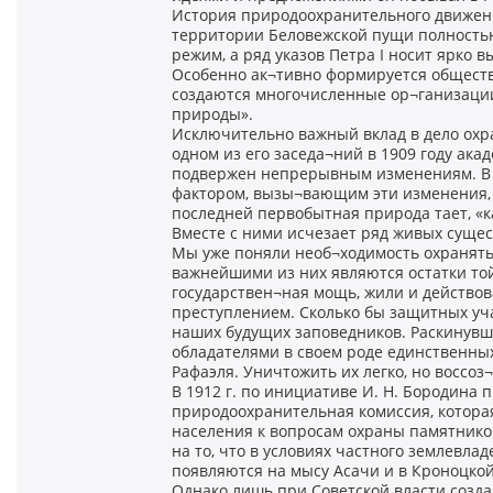
История природоохранительного движения
территории Беловежской пущи полностью
режим, а ряд указов Петра I носит ярко
Особенно ак¬тивно формируется обществе
создаются многочисленные ор¬ганизации
природы».
Исключительно важный вклад в дело охр
одном из его заседа¬ний в 1909 году ак
подвержен непрерывным изменениям. В 
фактором, вызы¬вающим эти изменения, б
последней первобытная природа тает, «ка
Вместе с ними исчезает ряд живых сущес
Мы уже поняли необ¬ходимость охранять
важнейшими из них являются остатки той
государствен¬ная мощь, жили и действов
преступлением. Сколько бы защитных уча
наших будущих заповедников. Раскинувши
обладателями в своем роде единственных
Рафаэля. Уничтожить их легко, но воссоз¬
В 1912 г. по инициативе И. Н. Бородина
природоохранительная комиссия, котора
населения к вопросам охраны памятников
на то, что в условиях частного землевла
появляются на мысу Асачи и в Кроноцкой
Однако лишь при Советской власти созд