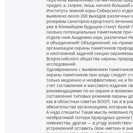
предел, а, скорее, лишь начало большой 
Института земной коры Сибирского отде
выявлено около 200 выходов различных 
резервом санаторно-курортного лечения;
уже в ближайшем будущем станут базой 
сколько потенциальных памятников при¬
отделе¬ния Академии наук, различных Н
и объединений! Объединений, на¬пример,
организации охраны памятников природы
и неотложной задачей секции охраняемы
Всероссийского общества охраны приро
исследований.
Одновременно с выявлением памятников
охраны памятников при¬роды следует счи
только медленно и неэффективно, но и б
счет составления и массового издания св
рекомендациями по их охране и возможн
составление типовых режимов охраны дл
как в областных советах ВООП, так и в 
обязательства организациям, которым в
А надо спешить! Такая мысль невольно пр
необратимой потери природных ценностей
невежества, другая — в угоду хозяйстве
устремлений оставить свои «метки» в зн