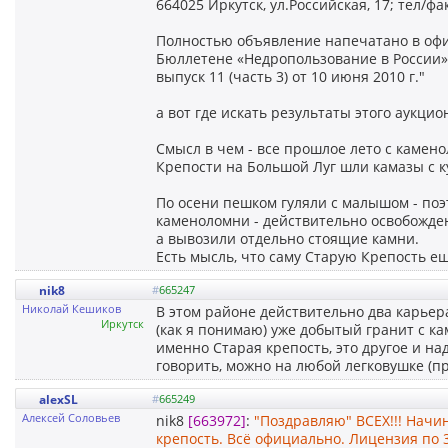
664025 Иркутск, ул.Российская, 17; тел/фак
Полностью объявление напечатано в оф
Бюллетене «Недропользование в России»
выпуск 11 (часть 3) от 10 июня 2010 г."
а вот где искать результаты этого аукцио
Смысл в чем - все прошлое лето с камен
Крепости на Большой Луг шли камазы с к
По осени пешком гуляли с малышом - поэ
каменоломни - действительно освобожде
а вывозили отдельно стоящие камни.
Есть мысль, что саму Старую Крепость ещ
nik8
#
665247
Николай Кешиков
В этом районе действительно два карьера
Иркутск
(как я понимаю) уже добытый гранит с ка
именно Старая крепость, это другое и над
говорить, можно на любой легковушке (п
alexSL
#
665249
Алексей Соловьев
nik8
[663972]
:
"Поздравляю" ВСЕХ!!! Начи
крепость. Всё официально. Лицензия по 