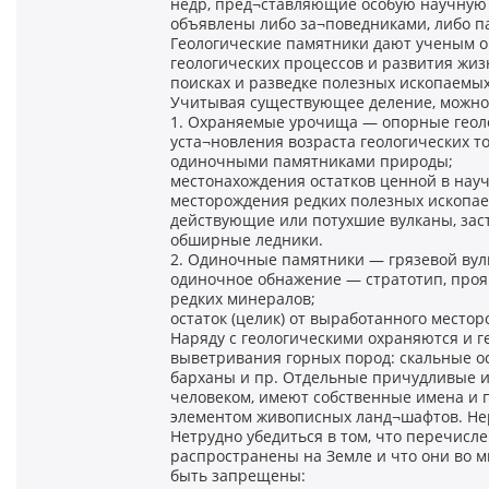
недр, пред¬ставляющие особую научную 
объявлены либо за¬поведниками, либо п
Геологические памятники дают ученым 
геологических процессов и развития жиз
поисках и разведке полезных ископаемых
Учитывая существующее деление, можно
1. Охраняемые урочища — опорные геоло
уста¬новления возраста геологических т
одиночными памятниками природы;
местонахождения остатков ценной в нау
месторождения редких полезных ископаем
действующие или потухшие вулканы, зас
обширные ледники.
2. Одиночные памятники — грязевой вул
одиночное обнажение — стратотип, проя
редких минералов;
остаток (целик) от выработанного место
Наряду с геологическими охраняются и 
выветривания горных пород: скальные о
барханы и пр. Отдельные причудливые 
человеком, имеют собственные имена и 
элементом живописных ланд¬шафтов. Нер
Нетрудно убедиться в том, что перечис
распространены на Земле и что они во 
быть запрещены: