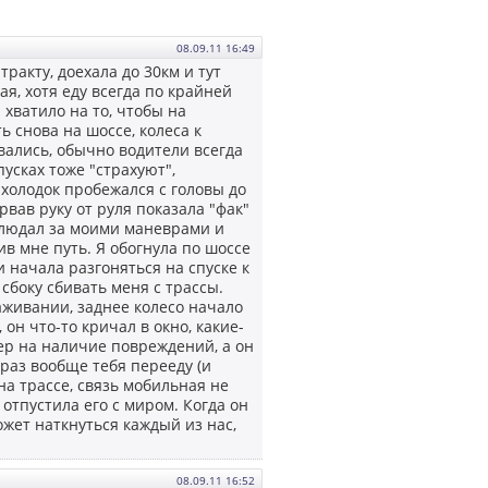
08.09.11 16:49
ракту, доехала до 30км и тут
ая, хотя еду всегда по крайней
 хватило на то, чтобы на
ь снова на шоссе, колеса к
вались, обычно водители всегда
пусках тоже "страхуют",
 холодок пробежался с головы до
рвав руку от руля показала "фак"
блюдал за моими маневрами и
в мне путь. Я обогнула по шоссе
 начала разгоняться на спуске к
 сбоку сбивать меня с трассы.
аживании, заднее колесо начало
 он что-то кричал в окно, какие-
сер на наличие повреждений, а он
раз вообще тебя перееду (и
 на трассе, связь мобильная не
отпустила его с миром. Когда он
ожет наткнуться каждый из нас,
08.09.11 16:52