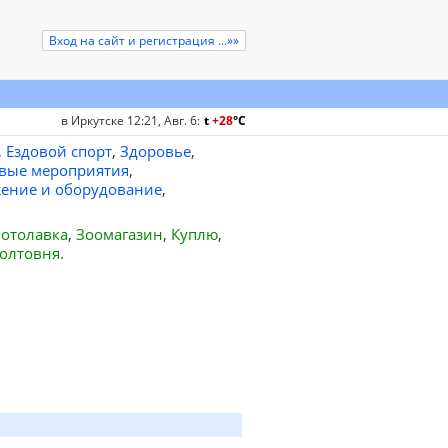
Вход на сайт и регистрация ...»»
в Иркутске 12:21, Авг. 6
:
t
+28
°
C
,
Ездовой спорт
,
Здоровье
,
вые мероприятия
,
ение и оборудование
,
отолавка
,
Зоомагазин
,
Куплю
,
олтовня
.