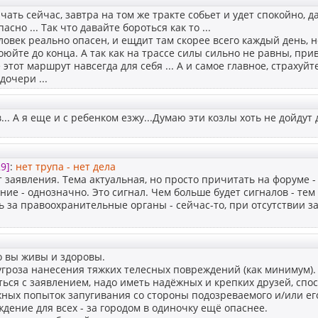
чать сейчас, завтра на том же тракте собьет и удет спокойно, д
асно ... Так что давайте бороться как то ...
ловек реально опасен, и ещдит там скорее всего каждый день, 
оюйте до конца. А так как на трассе силы сильно не равны, пр
этот маршрут навсегда для себя ... А и самое главное, страхуй
дочери ...
... А я еще и с ребенком езжу...Думаю эти козлы хоть не дойдут 
9]
:
нет трупа - нет дела
ет заявления. Тема актуальная, но просто причитать на форуме -
ние - однозначно. Это сигнал. Чем больше будет сигналов - тем 
ь за правоохранительные органы - сейчас-то, при отсутствии з
то вы живы и здоровы.
гроза нанесения тяжких телесных повреждений (как минимум).
ься с заявлением, надо иметь надёжных и крепких друзей, сп
ных попыток запугивания со стороны подозреваемого и/или ег
дение для всех - за городом в одиночку ещё опаснее.