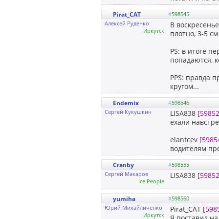
Pirat_CAT
#
598545
Алексей Руденко
В воскресенье
Иркутск
плотно, 3-5 см
PS: в итоге п
попадаются, к
PPS: правда п
кругом...
Endemix
#
598546
Сергей Кукушкин
LISA838
[59852
ехали навстре
elantcev
[5985
водителям пре
Cranby
#
598555
Сергей Макаров
LISA838
[59852
Ice People
yumiha
#
598560
Юрий Михайличенко
Pirat_CAT
[598
Иркутск
Я поставил на