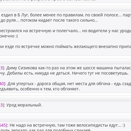
 ездил в Б Луг, более менее по правилам, по своей полосе... па
 до руля... потоком кидает после такого сильно...
ерестроился на встречную и полегчало... но водители у нас урод
онечно :(
ри езде по встречке можно поймать желающего внезапно припарк
3]
: Диму Сизикова как-то раз на этом же шоссе машина пытала
чу. Дебилы есть, никуда не деться. Ничего тут не посоветуешь.
40]
: Для упертых - дорога общая, нет места для обгона - едь сза
дъявить, особенно к тем, кто обгоняет.
3]
: Урод моральный.
545]
: Не надо на встречную, там тоже велосипедисты едут... :)
 руль зеркало, как раз для подобных случаев.