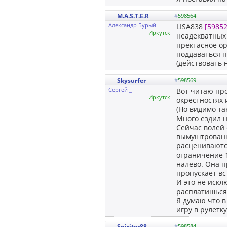
M.A.S.T.E.R
#
598564
Александр Бурый
LISA838
[59852
Иркутск
неадекватных 
пректасное ор
поддаваться п
(действовать н
Skysurfer
#
598569
Сергей _
Вот читаю про
Иркутск
окрестностях 
(Но видимо та
Много ездил н
Сейчас волей 
вымуштрованы 
расцениваются
ограничение 1
налево. Она п
пропускает вс
И это не искл
расплатишься.
Я думаю что в
игру в рулетк
Spiriter88
#
598584