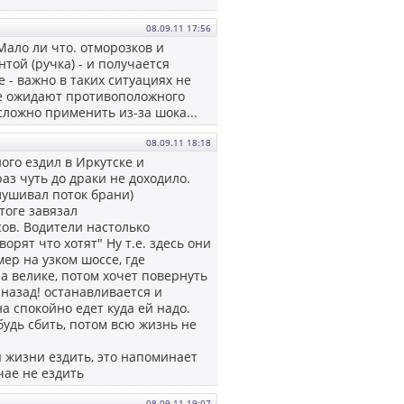
08.09.11 17:56
Мало ли что. отморозков и
той (ручка) - и получается
 - важно в таких ситуациях не
не ожидают противоположного
 сложно применить из-за шока...
08.09.11 18:18
ого ездил в Иркутске и
раз чуть до драки не доходило.
слушивал поток брани)
тоге завязал
сов. Водители настолько
рят что хотят" Ну т.е. здесь они
ер на узком шоссе, где
на велике, потом хочет повернуть
назад! останавливается и
а спокойно едет куда ей надо.
будь сбить, потом всю жизнь не
я жизни ездить, это напоминает
чае не ездить
08.09.11 19:07