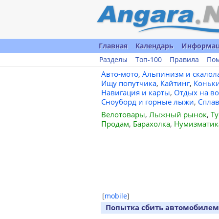
Главная
Календарь
Информа
Разделы
Топ-100
Правила
По
Авто-мото
,
Альпинизм и скалол
Ищу попутчика
,
Кайтинг
,
Коньк
Навигация и карты
,
Отдых на во
Сноуборд и горные лыжи
,
Спла
Велотовары
,
Лыжный рынок
,
Ту
Продам
,
Барахолка
,
Нумизматик
[
mobile
]
Попытка сбить автомобилем