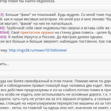
тор помог бы найти недоноска.
3]
: Больше "факи" не показывай. Будь мудрее. Со мной тоже под
й, как и наши весовые категории. Но иной раз и мне лениво "бо
ов хватает, "факов" на них не напасёшься.
40]
: Трубочкой себе своё недовольство сверни и вставь себе же
98564]
: Своё
пректасное оружие
на стенку дома повесь - целее б
569]
: Я люблю Иркутск и Россию. До Австрии далеко однако.
ли все больше и больше звереют, наблюдаю постоянно. Как го
 тему:
http://ngs38.ru/news/101545/view/
ить...
куда как более своеобразный в этом плане. Помимо меня по дор
ой и соблюдением правил пожалуй еще человека два ездит. Мо
 все действия предсказуемы и из-за слабого потока помех в при
сь особо не ездить, или использовать не основные дороги, т.к.
ороги, чуть-чуть не успел им за это зеркало оторвать, а сколько 
ма, стоящие на нерегулируемом перекрёстке машины из-за того
лжен - легко, по главной ты едешь или нет, значения не имеет,