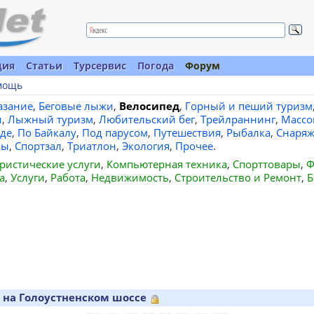
ция
Статьи
Турсервис
Погода
Форум
мощь
азание
,
Беговые лыжи
,
Велосипед
,
Горный и пеший туризм
и
,
Лыжный туризм
,
Любительский бег
,
Трейлраннинг
,
Массо
де
,
По Байкалу
,
Под парусом
,
Путешествия
,
Рыбалка
,
Снаряж
вы
,
Спортзал
,
Триатлон
,
Экология
,
Прочее
.
ристические услуги
,
Компьютерная техника
,
Спорттовары
,
Ф
а
,
Услуги
,
Работа
,
Недвижимость
,
Строительство и Ремонт
,
Б
 на Голоустненском шоссе