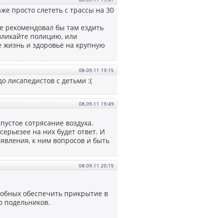
аже просто слететь с трассы на 30
не рекомендовал бы там ездить
ивликайте полицию, или
те жизнь и здоровье на крупную
08.09.11 19:15
до лисапедистов с детьми :(
08.09.11 19:49
 пустое сотрясание воздуха.
серьезее на них будет ответ. И
аявления, к ним вопросов и быть
08.09.11 20:15
особных обеспечить прикрытие в
о подельников.