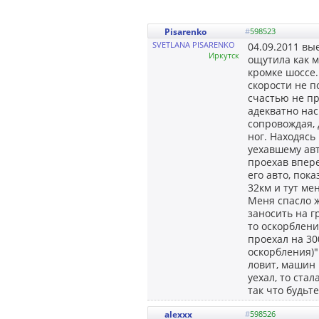
Pisarenko
#
598523
SVETLANA PISARENKO
04.09.2011 вы
Иркутск
ощутила как м
кромке шоссе.
скорости не п
счастью не пр
адекватно нас
сопровождая, 
ног. Находясь
уехавшему ав
проехав впере
его авто, пок
32км и тут ме
Меня спасло ж
заносить на г
то оскорблени
проехал на 30
оскорбления)"
ловит, машин 
уехал, то ста
так что будьт
alexxx
#
598526