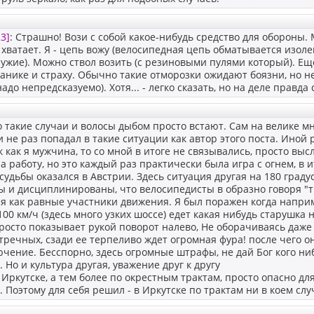
3]
: Страшно! Вози с собой какое-нибудь средство для обороны. 
хватает. Я - цепь вожу (велосипедная цепь обматывается изолен
ужие). Можно ствол возить (с резиновыми пулями который). Еще
анике и страху. Обычно такие отморозки ожидают боязни, но 
адо непредсказуемо). Хотя... - легко сказать, но на деле правда
 такие случаи и волосы дыбом просто встают. Сам на велике мн
и не раз попадал в такие ситуации как автор этого поста. Иной 
к как я мужчина, то со мной в итоге не связывались, просто вы
а работу, но это каждый раз практически была игра с огнем, в и
судьбы оказался в Австрии. Здесь ситуация другая на 180 граду
и дисциплинированы, что велосипедисты в образно говоря "тво
 как равные участники движения. Я был поражен когда наприм
00 км/ч (здесь много узких шоссе) едет какая нибудь старушка 
росто показывает рукой поворот налево, Не оборачиваясь даже 
тречных, сзади ее терпеливо ждет огромная фура! после чего он
ючение. Бесспорно, здесь огромные штрафы, не дай Бог кого ни
 Но и культура другая, уважение друг к другу
 Иркутске, а тем более по окрестным трактам, просто опасно дл
у. Поэтому для себя решил - в Иркутске по трактам ни в коем слу