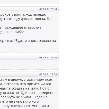
08.09.11 20:34
обное было, исход, правда,
даться": еду дальше молча, без
 в подходящее отверстие.
удешь, "Рембо".
ворится: "Будьте внимательны на
08.09.11 21:06
08.09.11 21:08
огам в шлеме, с указанием всех
жно сказать что примелькался
нципе создать не могу. Но по
 тупо опасно. Один раз намеренно
раз чуть не сбили... Езда на
 что не знают кто кого
 пропускаешь всех. Устраивать