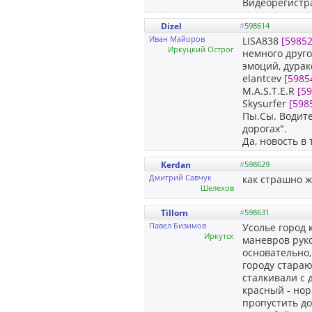
Видеорегистра
Dizel
#
598614
Иван Майоров
LISA838
[59852
Иркуцкий Острог
немного друго
эмоций, дурак
elantcev
[5985
M.A.S.T.E.R
[5
Skysurfer
[598
Пы.Сы. Водите
дорогах".
Да, новость в
Kerdan
#
598629
Дмитрий Савчук
как страшно ж
Шелехов
Tillorn
#
598631
Павел Бизимов
Усолье город 
Иркутск
маневров рук
основательно,
городу стараю
сталкивали с д
красный - нор
пропустить до