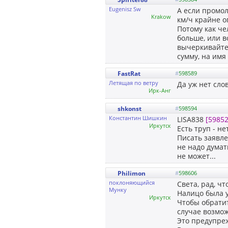
Eugenisz Sw
А если промол
Krakow
км/ч крайне оп
Потому как че
больше, или в
вычеркивайте 
сумму, на имя 
FastRat
#
598589
Летящая по ветру
Да уж нет слов
Ирк-Анг
shkonst
#
598594
Константин Шишкин
LISA838
[59852
Иркутск
Есть труп - н
Писать заявле
не надо думат
не может...
Philimon
#
598606
поклоняющийся
Света, рад, ч
Мунку
Налицо была у
Иркутск
Чтобы обратит
случае возмож
Это предупреж