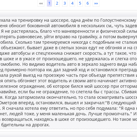
««
1
2
3
4
5
6
»»
ехала на тренировку на шоссере, одна днём по Голоустненскому т
еня обносит боковиной автомобиля в нескольких см,, чуть задев
 Я не растерялась, благо что маневренности и физической силы
отерять равновесие, уйти вправо на гравийку, а потом вывернут
обила. Сколько там тренируемся никогда с подобным не сталки
 объезжают, бывает даже в слепых зонах едут не обгоняя и на с
даже автобусы и спецтехника снижает скорость, а тут такое, что
 в шоке и в ужасе от произошедшего, не удержалась и слегка ото
томобилю. Но видимо водитель авто в зеркало заднего вида на
д примерно полтора км, дал задний ход и остановился прегради
азала рукой выезд на проезжую часть при объезде препятствия и
ня опять обгоняет этот водитель и своим авто начинает активно
елезное ограждение, об которое бился мой шоссер при отторм
равийке, если бы не ограждение, то слетела бы с трассы. Сбивая,
я. Когда затормозила окончательно, то стала осматривать шос
0метров вперёд, остановился, вышел и закричал:"В следующий 
. Я сначала хотела ему ответить, но про себя подумала: "Я одна
нет, людей тоже, у меня маленькая дочь. Лучше промолчать." И 
ла возвращаться, находясь в шоке от произошедшего. Но такое м
е бдительны на дорогах.