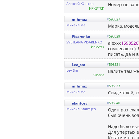
Алексей Юшков
Номер не запо
ИРКУТСК
mihmaz
#
598527
Михаил Ма
Марка, модель
Pisarenko
#
598529
SVETLANA PISARENKO
alexxx
[598526
Иркутск
сомневаюсь), 
писать. Да и в
Leo_sm
#
598531
Lev Sm
Валить там же
Siberia
mihmaz
#
598533
Михаил Ма
Свидетелей, к
elantcev
#
598540
Михаил Елантцев
Один раз ехал
был очень зол
Надо было выз
Для упёртых е
Кстати и на сп