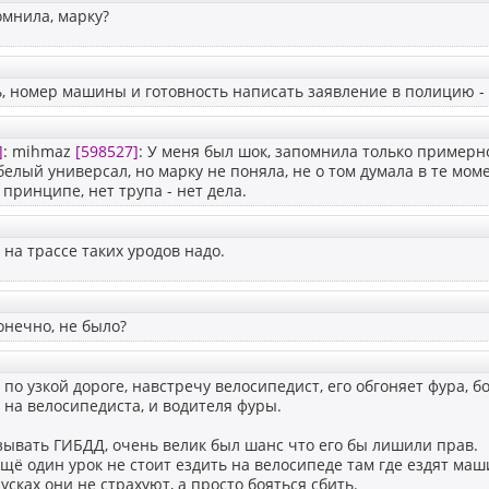
мнила, марку?
, номер машины и готовность написать заявление в полицию - 
]
: mihmaz
[598527]
: У меня был шок, запомнила только примерно
белый универсал, но марку не поняла, не о том думала в те мо
 принципе, нет трупа - нет дела.
 на трассе таких уродов надо.
онечно, не было?
 по узкой дороге, навстречу велосипедист, его обгоняет фура, 
 на велосипедиста, и водителя фуры.
ывать ГИБДД, очень велик был шанс что его бы лишили прав.
щё один урок не стоит ездить на велосипеде там где ездят маш
усках они не страхуют, а просто бояться сбить.