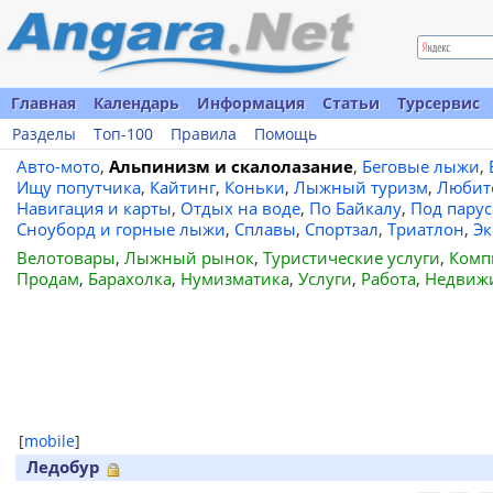
Главная
Календарь
Информация
Статьи
Турсервис
Разделы
Топ-100
Правила
Помощь
Авто-мото
,
Альпинизм и скалолазание
,
Беговые лыжи
,
Ищу попутчика
,
Кайтинг
,
Коньки
,
Лыжный туризм
,
Любит
Навигация и карты
,
Отдых на воде
,
По Байкалу
,
Под пару
Сноуборд и горные лыжи
,
Сплавы
,
Спортзал
,
Триатлон
,
Эк
Велотовары
,
Лыжный рынок
,
Туристические услуги
,
Комп
Продам
,
Барахолка
,
Нумизматика
,
Услуги
,
Работа
,
Недвиж
[
mobile
]
Ледобур