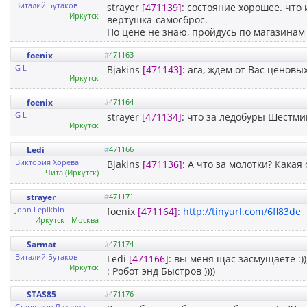
Виталий Бутаков
strayer
[471139]
: состояние хорошее. что 
Иркутск
вертушка-самосброс.
По цене не знаю, пройдусь по магазинам 
foenix
#
471163
G L
Bjakins
[471143]
: ага, ждем от Вас ценов
Иркутск
foenix
#
471164
G L
strayer
[471134]
: что за ледобуры Шестм
Иркутск
Ledi
#
471166
Виктория Хорева
Bjakins
[471136]
: А что за молотки? Какая
Чита (Иркутск)
strayer
#
471171
John Lepikhin
foenix
[471164]
:
http://tinyurl.com/6fl83de
Иркутск - Москва
Sarmat
#
471174
Виталий Бутаков
Ledi
[471166]
: вы меня щас засмущаете :)
Иркутск
: Робот энд Быстров ))))
STAS85
#
471176
Станислав Лазарев