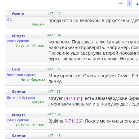
««
1
2
foenix
#
471119
G L
продаются ли ледобуры в Иркутске и где?
Иркутск
strayer
#
471134
John Lepikhin
Фанспорт. Под заказ те же самые не нам
Иркутск - Москва
надо серьезно проверять. Например, пок
Половине уши свернули, второй половине
буры, сделанные на авиазаводе. Но доста
Ledi
#
471135
Виктория Хорева
Могу привезти. Омега пацифик,Grivel, P
Чита (Иркутск)
личку.
Sarmat
#
471136
Виталий Бутаков
strayer
[471134]
: есть авиазаводские бур
Иркутск
сменными клювами и в нагрузку две ледо
strayer
#
471139
John Lepikhin
Bjakins
[471136]
: Пока у меня сильного де
Иркутск - Москва
Sarmat
#
471143