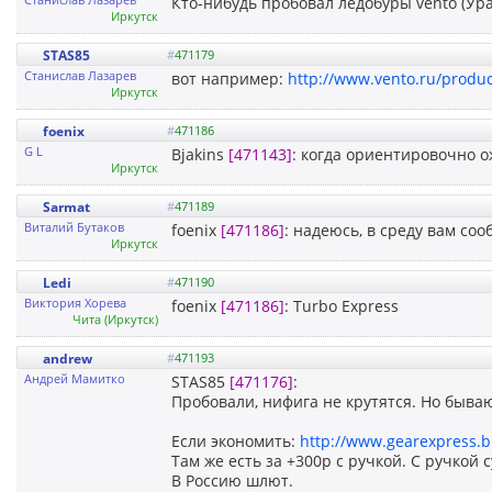
Кто-нибудь пробовал ледобуры vento (Ур
Иркутск
STAS85
#
471179
Станислав Лазарев
вот например:
http://www.vento.ru/produ
Иркутск
foenix
#
471186
G L
Bjakins
[471143]
: когда ориентировочно о
Иркутск
Sarmat
#
471189
Виталий Бутаков
foenix
[471186]
: надеюсь, в среду вам со
Иркутск
Ledi
#
471190
Виктория Хорева
foenix
[471186]
: Turbo Express
Чита (Иркутск)
andrew
#
471193
Андрей Мамитко
STAS85
[471176]
:
Пробовали, нифига не крутятся. Но бываю
Если экономить:
http://www.gearexpress.
Там же есть за +300р с ручкой. С ручкой
В Россию шлют.