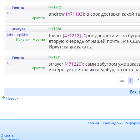
foenix
#
471212
G L
andrew
[471193]
: а срок доставки какой т
Иркутск
strayer
#
471220
John Lepikhin
foenix
[471212]
: Срок доставки из-за буг
Иркутск - Москва
вторую очередь от нашей почты. Из США 
Иркутска доскакать.
foenix
#
471231
G L
strayer
[471220]
: сами забугром уже зак
Иркутск
интересует не только ледобур, но пока на
««
1
2
Все 
Наверх
Главная
|
Календарь
|
Информ
О сайте
Статистика