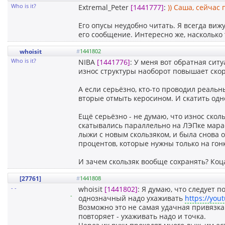
Who is it?
Extremal_Peter
[1441777]
:
)) Саша, сейчас 
Его опусы неудобно читать. Я всегда ви
его сообщение. Интересно же, насколько т
whoisit
#
1441802
Who is it?
NIBA
[1441776]
: У меня вот обратная сит
износ структуры наоборот повышает скоро
А если серьёзно, кто-то проводил реальн
вторые отмыть керосином. И скатить одно
Ещё серьёзно - не думаю, что износ скол
скатывались параллельно на ЛЭПке мараф
лыжи с новым скользяком, и была снова 
процентов, которые нужны только на гон
И зачем скользяк вообще сохранять? Коца
[27761]
#
1441808
- -
whoisit
[1441802]
: Я думаю, что следует 
-
однозначный надо ухаживать
https://you
Возможно это не самая удачная привязка
повторяет - ухаживать надо и точка.