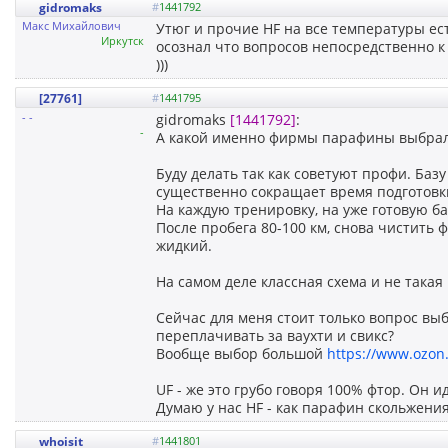
gidromaks
#
1441792
Макс Михайлович
Утюг и прочие HF на все температуры есть
Иркутск
осознал что вопросов непосредственно к 
)))
[27761]
#
1441795
- -
gidromaks
[1441792]
:
-
А какой именно фирмы парафины выбрал 
Буду делать так как советуют профи. Базу
существенно сокращает время подготовк
На каждую тренировку, на уже готовую баз
После пробега 80-100 км, снова чистить 
жидкий.
На самом деле классная схема и не така
Сейчас для меня стоит только вопрос выб
переплачивать за ваухти и свикс?
Вообще выбор большой
https://www.ozon.
UF - же это грубо говоря 100% фтор. Он 
Думаю у нас HF - как парафин скольжения
whoisit
#
1441801