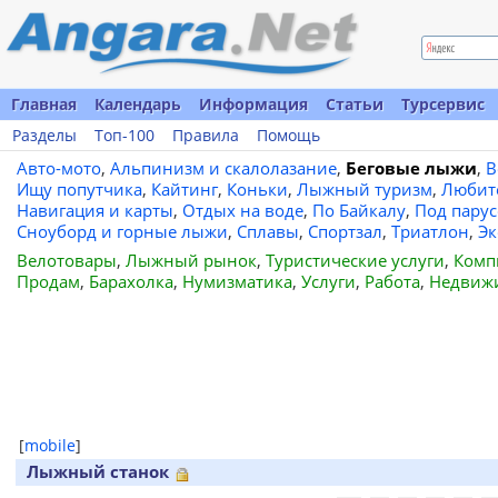
Главная
Календарь
Информация
Статьи
Турсервис
Разделы
Топ-100
Правила
Помощь
Авто-мото
,
Альпинизм и скалолазание
,
Беговые лыжи
,
В
Ищу попутчика
,
Кайтинг
,
Коньки
,
Лыжный туризм
,
Любит
Навигация и карты
,
Отдых на воде
,
По Байкалу
,
Под пару
Сноуборд и горные лыжи
,
Сплавы
,
Спортзал
,
Триатлон
,
Эк
Велотовары
,
Лыжный рынок
,
Туристические услуги
,
Комп
Продам
,
Барахолка
,
Нумизматика
,
Услуги
,
Работа
,
Недвиж
[
mobile
]
Лыжный станок