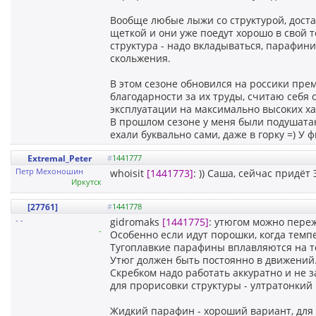
Вообще любые лыжи со структурой, дост
щеткой и они уже поедут хорошо в свой
структура - надо вкладываться, парафи
скольжения.
В этом сезоне обновился на россики прем
благодарности за их труды, считаю себя
эксплуатации на максимально высоких ха
В прошлом сезоне у меня были подушата
ехали буквально сами, даже в горку =) 
Extremal_Peter
#
1441777
Петр Мехоношин
whoisit
[1441773]
: )) Саша, сейчас придёт
Иркутск
[27761]
#
1441778
- -
gidromaks
[1441775]
: утюгом можно переж
-
Особенно если идут порошки, когда темп
Тугоплавкие парафины вплавляются на те
Утюг должен быть постоянно в движений
Скребком надо работать аккуратно и не 
для прорисовки структуры - ултратонкий
Жидкий парафин - хороший вариант, для 