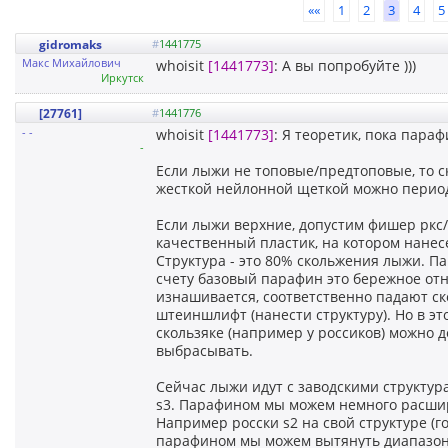
««
1
2
3
4
5
gidromaks
#
1441775
Макс Михайлович
whoisit
[1441773]
: А вы попробуйте )))
Иркутск
[27761]
#
1441776
- -
whoisit
[1441773]
: Я теоретик, пока пара
-
Если лыжи не топовые/предтоповые, то ск
жесткой нейлонной щеткой можно перио
Если лыжи верхние, допустим фишер ркс/
качественный пластик, на котором нанес
Структура - это 80% скольжения лыжи. П
счету базовый парафин это бережное отн
изнашивается, соответственно падают с
штеиншлифт (нанести структуру). Но в эт
скользяке (например у россиков) можно 
выбрасывать.
Сейчас лыжи идут с заводскими структура
s3. Парафином мы можем немного расшир
Например росски s2 на свой структуре (г
парафином мы можем вытянуть диапазон