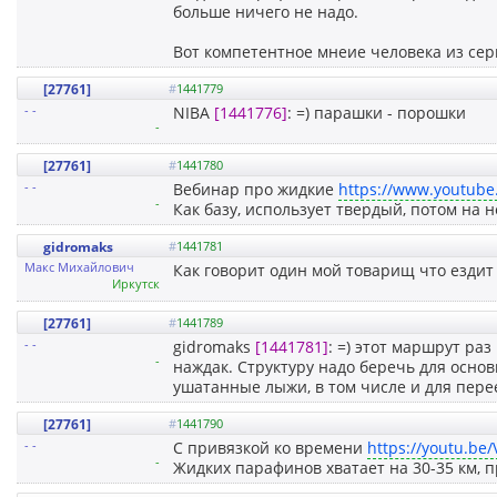
больше ничего не надо.
Вот компетентное мнеие человека из се
[27761]
#
1441779
- -
NIBA
[1441776]
: =) парашки - порошки
-
[27761]
#
1441780
- -
Вебинар про жидкие
https://www.youtub
-
Как базу, использует твердый, потом на 
gidromaks
#
1441781
Макс Михайлович
Как говорит один мой товарищ что ездит 
Иркутск
[27761]
#
1441789
- -
gidromaks
[1441781]
: =) этот маршрут ра
-
наждак. Структуру надо беречь для основ
ушатанные лыжи, в том числе и для пере
[27761]
#
1441790
- -
С привязкой ко времени
https://youtu.be
-
Жидких парафинов хватает на 30-35 км, 