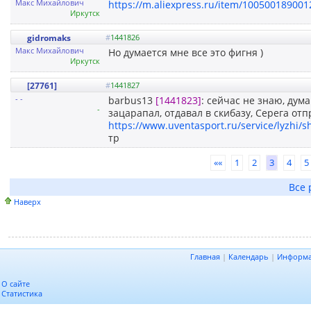
Макс Михайлович
https://m.aliexpress.ru/item/100500189001
Иркутск
gidromaks
#
1441826
Макс Михайлович
Но думается мне все это фигня )
Иркутск
[27761]
#
1441827
- -
barbus13
[1441823]
: сейчас не знаю, дум
-
зацарапал, отдавал в скибазу, Серега о
https://www.uventasport.ru/service/lyzhi/sh
тр
««
1
2
3
4
5
Все 
Наверх
Главная
|
Календарь
|
Информ
О сайте
Статистика