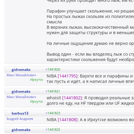
Через их руки проходят много лыж, им ес
Парафин улучшает скольжение, но решаю
На простых лыжах скользяк из полиэтиле
смысла
В верхних лыжах, высококачественный м
нужен для защиты структуры и в меньше
На личные ощущения думаю не верно ор
Вывод один - если вы владелец лыж со ст
характеристики скольжения будут необро
gidromaks
#
1441820
Макс Михайлович
NIBA
[1441795]
: Ваухти все и парафины и
Иркутск
так пусть и идёт, а я написал личные вп
gidromaks
#
1441821
Макс Михайлович
whoisit
[1441802]
: Я проводил реальные за
Иркутск
долго не еду, на HF твердом или UF жидко
barbus13
#
1441823
Андрей Андреев
NIBA
[1441808]
: А в Иркутске возможно в
gidromaks
#
1441825