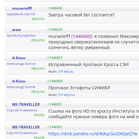
muraviefff
#
1446600
муравьев сергей
Завтра часовой бег состоится?
иркутск
arter
#
1446620
Артём Кухаренко
muraviefff
[1446600]
: я позвонил Максиму
Иркутск
природных сверхкатаклизмов не случится,
солнечно, ветер умеренный.
A-Kitov
#
1446857
Александр Китов
Исправленный протокол Кросса СЭИ
Иркутск
Файл:
[70 kb].xls
A-Kitov
#
1446864
Александр Китов
Протокол Эстафеты СИФИБР
Иркутск
Файл:
[19 kb].xlsx
MS-TRAVELLER
#
1446901
Сергей Коваленко
Ссылка на фото HD по кроссу Института г
Irkutsk
сообщайте нужные номера фото на мой em
MS-TRAVELLER
#
1446902
Сергей Коваленко
https://disk.yandex.ru/d/8dqzGuQX6JaQ7w
Irkutsk