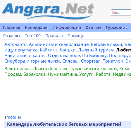
Главная
Календарь
Информация
Статьи
Турсервис
Разделы
Топ-100
Правила
Помощь
Авто-мото
,
Альпинизм и скалолазание
,
Беговые лыжи
,
Ве
Ищу попутчика
,
Кайтинг
,
Коньки
,
Лыжный туризм
,
Любит
Навигация и карты
,
Отдых на воде
,
По Байкалу
,
Под пару
Сноуборд и горные лыжи
,
Сплавы
,
Спортзал
,
Триатлон
,
Эк
Велотовары
,
Лыжный рынок
,
Туристические услуги
,
Комп
Продам
,
Барахолка
,
Нумизматика
,
Услуги
,
Работа
,
Недвиж
[
mobile
]
Календарь любительских беговых мероприятий