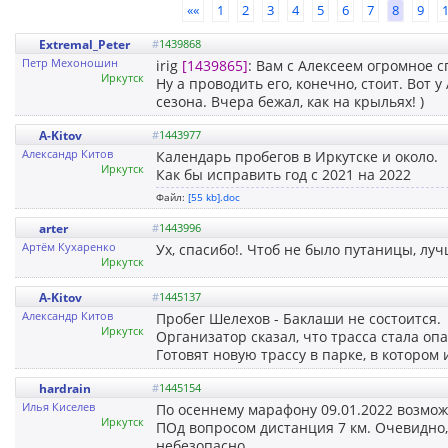
««
1
2
3
4
5
6
7
8
9
Extremal_Peter
#
1439868
Петр Мехоношин
irig
[1439865]
: Вам с Алексеем огромное с
Иркутск
Ну а проводить его, конечно, стоит. Вот 
сезона. Вчера бежал, как на крыльях! )
A-Kitov
#
1443977
Александр Китов
Календарь пробегов в Иркутске и около.
Иркутск
Как бы исправить год с 2021 на 2022
Файл:
[55 kb].doc
arter
#
1443996
Артём Кухаренко
Ух, спасибо!. Чтоб не было путаницы, лу
Иркутск
A-Kitov
#
1445137
Александр Китов
Пробег Шелехов - Баклаши не состоится.
Иркутск
Организатор сказал, что трасса стала оп
Готовят новую трассу в парке, в котором 
hardrain
#
1445154
Илья Киселев
По осеннему марафону 09.01.2022 возмо
Иркутск
ПОд вопросом дистанция 7 км. Очевидно,
небезопасно.