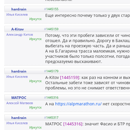
hardrain
#
1445155
Илья Киселев
Еще интересно почему только у двух старт
Иркутск
A-Kitov
#
1445159
Александр Китов
Потому, что эти пробеги зависели от чин
Иркутск
отошел. Да и правильно. Дорогу в Бакл
выбегать на проезжую часть. Да и раньш
А на Б.Гагарина трасса малоемкая, нужн
участников было только полсотни, погода
предсказуемо выскакивают.
hardrain
#
1445179
Илья Киселев
A-Kitov
[1445159]
: как раз на конном и в
Иркутск
Остальные забеги тоже зависят от чиновн
проблемы, но это не снимает ответственн
MATPOC
#
1445316
Алексей Матвеев
А на
https://alpmarathon.ru/
нет скоростн
Иркутск
hardrain
#
1445317
Илья Киселев
MATPOC
[1445316]
: значит Фасио и БТР п
Иркутск