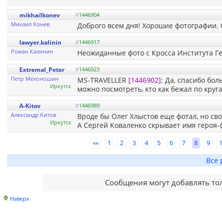
mikhailkonev
#
1446904
Михаил Конев
Доброго всем дня! Хорошие фотографии. С
lawyer.kalinin
#
1446917
Роман Калинин
Неожиданные фото с Кросса Института Ге
Extremal_Peter
#
1446923
Петр Мехоношин
MS-TRAVELLER
[1446902]
: Да, спасибо бо
Иркутск
можно посмотреть, кто как бежал по круг
A-Kitov
#
1446989
Александр Китов
Вроде бы Олег Хлыстов еще фотал, но св
Иркутск
А Сергей Коваленко скрывает имя героя-фо
««
1
2
3
4
5
6
7
8
9
Все 
Сообщения могут добавлять то
Наверх