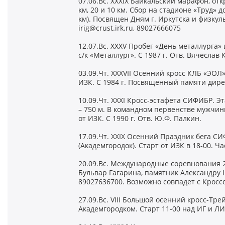
07.06.Вс. ХXXIX Байкальский марафон, от
км, 20 и 10 км. Сбор на стадионе «Труд» 
км). Посвящен Дням г. Иркутска и физкул
irig@crust.irk.ru, 89027666075
12.07.Вс. XXXV Пробег «День металлурга» 
с/к «Металлург». С 1987 г. Отв. Вячеслав 
03.09.Чт. XXXVII Осенний кросс КЛБ «ЭОЛ» 
ИЗК. С 1984 г. Посвященный памяти дире
10.09.Чт. XXXI Кросс-эстафета СИФИБР. Эта
– 750 м. B командном первенстве мужчин
от ИЗК. С 1990 г. Отв. Ю.Ф. Палкин.
17.09.Чт. XXIX Осенний Праздник бега СИФИ
(Академгородок). Старт от ИЗК в 18-00. Ч
20.09.Вс. Международные соревнования 2 м
Бульвар Гагарина, памятник Александру II
89027636700. Возможно совпадет с Кросс
27.09.Вс. VIII Большой осенний кросс-Тр
Академгородком. Старт 11-00 над ИГ и ЛИ