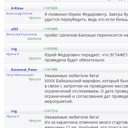
A-Kitov
#
1415026
Александр Китов
Я позвонил Юрию Федоровичу. Завтра бу
Иркутск
удастся переубедить, ведь это если больш
sl53
#
1415499
Вячеслав Корнилов
пробег Шелехов-Баклаши переносится на
Шелехов
irig
#
1416500
Ирина К
Юрий Федорович передает, что ЭСТАФЕТА 
Иркутск
проведена будет обязательно.
Extremal_Peter
#
1417406
Петр Мехоношин
Уважаемые любители бега!
Иркутск
ХXXIX Байкальский марафон, который был
в связи с запретом на проведение масс
ограничений отслеживаем. О дате прове
ограничений и согласования дат провед
мероприятий.
irig
#
1417514
Ирина К
Уважаемые любители бега!
Иркутск
Из-за карантина отменено много стартов
женщины-11 км. Учитывая, что трасса про