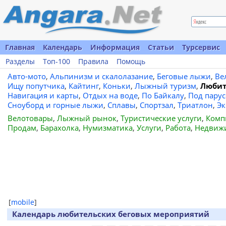
Главная
Календарь
Информация
Статьи
Турсервис
Разделы
Топ-100
Правила
Помощь
Авто-мото
,
Альпинизм и скалолазание
,
Беговые лыжи
,
Ве
Ищу попутчика
,
Кайтинг
,
Коньки
,
Лыжный туризм
,
Любит
Навигация и карты
,
Отдых на воде
,
По Байкалу
,
Под пару
Сноуборд и горные лыжи
,
Сплавы
,
Спортзал
,
Триатлон
,
Эк
Велотовары
,
Лыжный рынок
,
Туристические услуги
,
Комп
Продам
,
Барахолка
,
Нумизматика
,
Услуги
,
Работа
,
Недвиж
[
mobile
]
Календарь любительских беговых мероприятий