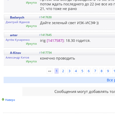
Иркутск
потом ждать последнего до 22 (не все из
21, что тоже не рано
Badarych
#
1417630
Дмитрий Жданов
Дайте зеленый свет ИЗК-ИСЗФ ))
Иркутск
arter
#
1417645
Артём Кухаренко
irig
[1417587]
: 18.30 годится.
Иркутск
A-Kitov
#
1417734
Александр Китов
конечно проводить
Иркутск
««
1
2
3
4
5
6
7
8
9
Все 
Сообщения могут добавлять то
Наверх