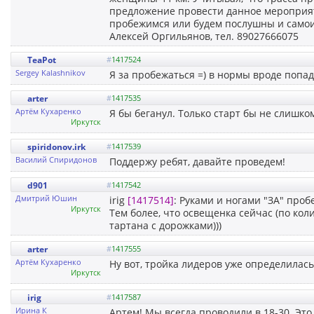
предложение провести данное мероприяти
пробежимся или будем послушны и само
Алексей Оргильянов, тел. 89027666075
TeaPot
#
1417524
Sergey Kalashnikov
Я за пробежаться =) в нормы вроде попа
arter
#
1417535
Артём Кухаренко
Я бы беганул. Только старт бы не слишко
Иркутск
spiridonov.irk
#
1417539
Василий Спиридонов
Поддержу ребят, давайте проведем!
d901
#
1417542
Дмитрий Юшин
irig
[1417514]
: Руками и ногами "ЗА" проб
Иркутск
Тем более, что освещенка сейчас (по кол
тартана с дорожками)))
arter
#
1417555
Артём Кухаренко
Ну вот, тройка лидеров уже определилась
Иркутск
irig
#
1417587
Ирина К
Артем! Мы всегда проводили в 18-30. Это