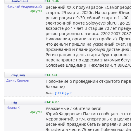
Anikolai3
#
1413946
Николай Андриевский
Весенний XXIX полумарафон «Самопреодол
Иркутск
старта: 29 марта, 2020г. На острове Юнос
регистрации с 9-30, общий старт в 11-00.
электронной почте Solovyev@bk.ru , до 25
возрасте до 17 лет и старше 70 лет пред
регистрационного взноса: 2202 2007 2087
Николаевич, организатор пробега). Прось
что деньги пришли на указанный счёт. П
проживания и планируюмую дистанцию заб
Регистрация в день старта будет дороже
перенаправте по адресам знакомых бегуно
Соловьёв Владимир Николаевич. т.890276
day_say
#
1414741
Денис Сиянов
Положение о проведении открытого перве
Баклаши)
Файл:
[313 kb].pdf
irig
#
1414987
Ирина К
Уважаемые любители бега!
Иркутск
Юрий Федорович Палкин сообщает, что в
мероприятий, в т.ч. спортивных, в цел
Весенний праздник бега (9 апреля) и Ве
Эстафета в честь 75-летия Победы над 