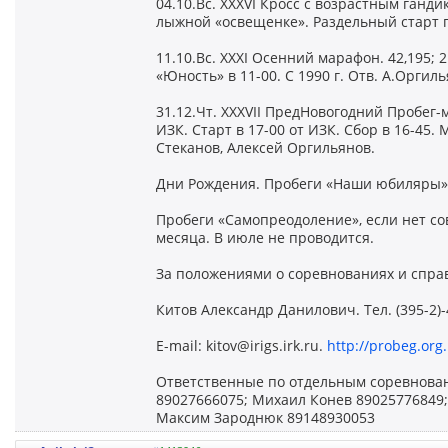
04.10.Вс. XXXVI Кросс с возрастным ганди
лыжной «освещенке». Раздельный старт п
11.10.Вс. XXXI Осенний марафон. 42,195; 21
«Юность» в 11-00. С 1990 г. Отв. А.Оргиль
31.12.Чт. XXXVII ПредНовогодний Пробег-
ИЗК. Старт в 17-00 от ИЗК. Сбор в 16-45.
Стеканов, Алексей Оргильянов.
Дни Рождения. Пробеги «Наши юбиляры» в
Пробеги «Самопреодоление», если нет со
месяца. В июле не проводится.
За положениями о соревнованиях и спра
Китов Александр Данилович. Тел. (395-2)-
E-mail: kitov@irigs.irk.ru.
http://probeg.org.
Ответственные по отдельным соревнова
89027666075; Михаил Конев 89025776849;
Максим Зароднюк 89148930053