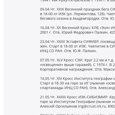
09.04.Чт. XXIX Весенний праздник бега СИФ
в 18-00 от ИЗК (ул. Лермонтова, 128). Ча
бегового сезона в Академгородке. Отв. Ю
16.04.Чт. XX Весенний Кросс КЛБ «Эол» ИНЦ
2001 г. Отв. Юрий Федорович Палкин. 42
23.04.Чт. XXXII Эстафета СИФИБР, посвящё
жен. Старт в 18-00 от ИЗК. Чаепитие в С
ИНЦ СО РАН. Отв. Ю.Ф. Палкин.
07.05.Чт. XLV Кросс СЭИ. Круг 2,2 км и т.
«освещенке» выше гаражей). С 1974 г. В 20
Корпоративное награждение. Отв. Макси
14.05.Чт. XIV Кросс Института географии 
Старт в 18-30 на горе за ИГ (лыжная «осве
спартакиады ИНЦ СО РАН). Отв. Александ
21.05.Чт. XXXXI Кросс ИЗК-СИБИЗМИР. Круг 
горе за Институтом Географии (лыжная «о
Алексей Оргильянов irig@crust.irk.ru, 890