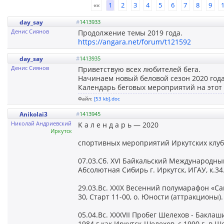
««
1
2
3
4
5
6
7
8
9
day_say
#
1413933
Денис Сиянов
Продолжение темы 2019 года.
https://angara.net/forum/t121592
day_say
#
1413935
Денис Сиянов
Приветствую всех любителей бега.
Начинаем новый беловой сезон 2020 года
Календарь беговых мероприятий на этот 
Файл:
[53 kb].doc
Anikolai3
#
1413945
Николай Андриевский
K а л е н д а р ь — 2020
Иркутск
спортивных мероприятий Иркутских клуб
07.03.Сб. XVI Байкальский Международн
Абсолютная Сибирь г. Иркутск, ИГАУ, к.34.
29.03.Вс. XXIX Весенний полумарафон «Сам
30, Старт 11-00, о. Юности (аттракционы).
05.04.Вс. XXXVII Пробег Шелехов - Баклаш
1984 г как Иркутск-Шелехов, с 1990 г. в