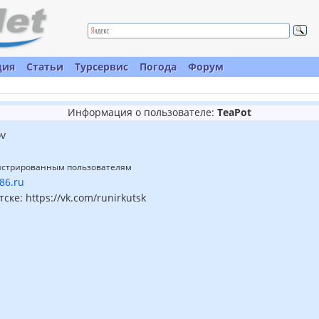
ция
Статьи
Турсервис
Погода
Форум
Информация о пользователе:
TeaPot
ov
гистрированным пользователям
v86.ru
тске: https://vk.com/runirkutsk