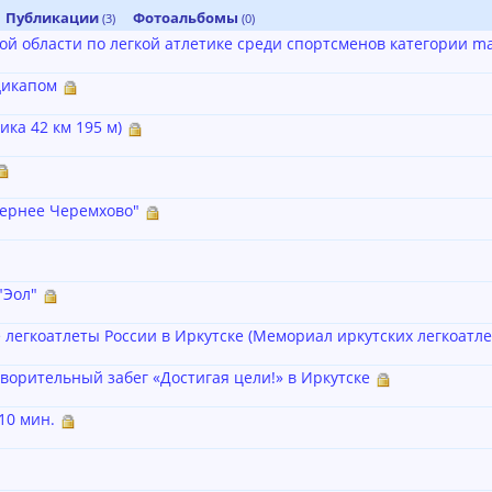
Публикации
Фотоальбомы
(3)
(0)
й области по легкой атлетике среди спортсменов категории ma
ндикапом
ика 42 км 195 м)
чернее Черемхово"
"Эол"
е легкоатлеты России в Иркутске (Мемориал иркутских легкоатле
готворительный забег «Достигая цели!» в Иркутске
10 мин.