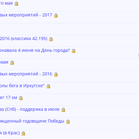
го мая
вых мероприятий - 2017
016 (классика 42.195)
рнавала 4 июня на День города?
 мая
вых мероприятий - 2016
лы бега в Иркутске"
ег 17 км
ва (Спб) - поддержка в июле
священный годовщине Победы
 (в Крас)