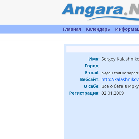
Главная
Календарь
Информа
Имя:
Sergey Kalashnik
Город:
E-mail:
виден только заре
Вебсайт:
http://kalashniko
О себе:
Всё о беге в Ирку
Регистрация:
02.01.2009