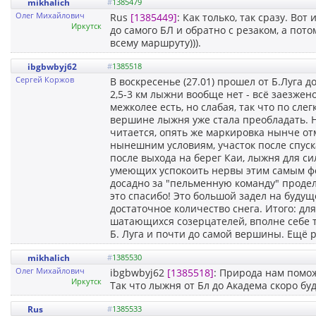
mikhalich
#
1385479
Олег Михайлович
Rus
[1385449]
: Как только, так сразу. Во
Иркутск
до самого БЛ и обратно с резаком, а пот
всему маршруту))).
ibgbwbyj62
#
1385518
Сергей Коржов
В воскресенье (27.01) прошел от Б.Луга 
2,5-3 км лыжни вообще нет - всё заезжен
межколее есть, но слабая, так что по сл
вершине лыжня уже стала преобладать. 
читается, опять же маркировка нынче от
нынешним условиям, участок после спуск
после выхода на берег Каи, лыжня для с
умеющих успокоить нервы этим самым фо
досадно за "пельменную команду" продел
это спасибо! Это большой задел на буду
достаточное количество снега. Итого: для
шатающихся созерцателей, вполне себе 
Б. Луга и почти до самой вершины. Ещё р
mikhalich
#
1385530
Олег Михайлович
ibgbwbyj62
[1385518]
: Природа нам помож
Иркутск
Так что лыжня от Бл до Академа скоро буд
Rus
#
1385533