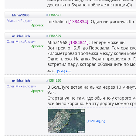
доехать на Буране поближе к станции)))
Miha1968
#
1384841
Михаил Родыгин
mikhalich
[1384834]
: Один не рискнул. К с
Иркутск
mikhalich
#
1384849
Олег Михайлович
Miha1968
[1384841]
: Теперь можешь!
Иркутск
Вот трек. от Б.Л. до Перевала. Там оранж
километровая тропежка между колеи коле
Одно плохо. На днях буран прошелся от Г
встретил пару, которая обозначить по м
Файл:
[5 kb].kmz
mikhalich
#
1384850
Олег Михайлович
В Бол.Луге встал на лыжи через 10 минут,
Иркутск
Уаз.
Стартанул не там, где обычно у старого мо
все было хорошо. На эту дорогу можно сра
[1120 kb].jpg