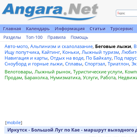
Главная
Календарь
Информация
Статьи
Турсервис
Разделы
Топ-100
Правила
Помощь
Авто-мото
,
Альпинизм и скалолазание
,
Беговые лыжи
,
В
Ищу попутчика
,
Кайтинг
,
Коньки
,
Лыжный туризм
,
Любит
Навигация и карты
,
Отдых на воде
,
По Байкалу
,
Под пару
Сноуборд и горные лыжи
,
Сплавы
,
Спортзал
,
Триатлон
,
Эк
Велотовары
,
Лыжный рынок
,
Туристические услуги
,
Комп
Продам
,
Барахолка
,
Нумизматика
,
Услуги
,
Работа
,
Недвиж
[
mobile
]
Иркутск - Большой Луг по Кае - маршрут выходного 