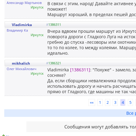
Александр Мартынов
В связи с этим, народ! Давайте активнее
Иркутск
поможет!
Маршрут хороший, в пределах пешей дос
Vladimirka
#
1386311
Владимир Ка
Вчера вдвоем прошли маршрут из Иркутск
Иркутск
поворота дороги с Гладкого Луга на исто
гребню до спуска -лесоворы или охотники
то то по колее, то между колеями. Марш
идеально.
mikhalich
#
1386321
Олег Михайлович
Vladimirka
[1386311]
: "Похуже" - замело, 
Иркутск
сосняке?
Да, если сборщики невалежника продолжа
использовать дорогу и начать расчищать
прямо от Гладкого, где машины не так част
««
1
2
3
4
5
Все 
Сообщения могут добавлять то