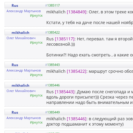
Rus
#
1385117
Александр Мартынов
mikhalich
[1384849]
: Олег, в этом треке 
Иркутск
Кстати, у тебя на даче после нашей нояб
mikhalich
#
1385422
Олег Михайлович
Rus
[1385117]
: Нет, перевал. там я второ
Иркутск
лесовозной.)))
Ботинки?! Надо ехать смотреть , а какие о
Rus
#
1385443
Александр Мартынов
mikhalich
[1385422]
: маршрут срочно обоз
Иркутск
mikhalich
#
1385446
Олег Михайлович
Rus
[1385443]
: Думаю после снегопада и 
Иркутск
вдоль дороги присыпет))) Срезка через п
направлении надо быть внимательным и 
Rus
#
1385449
Александр Мартынов
mikhalich
[1385446]
: в следующий раз зов
Иркутск
доктор подшаманит к этому моменту)