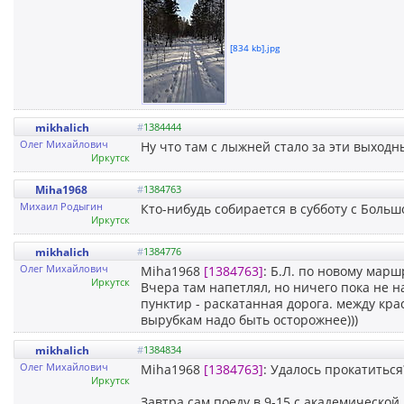
[834 kb].jpg
mikhalich
#
1384444
Олег Михайлович
Ну что там с лыжней стало за эти выходн
Иркутск
Miha1968
#
1384763
Михаил Родыгин
Кто-нибудь собирается в субботу с Боль
Иркутск
mikhalich
#
1384776
Олег Михайлович
Miha1968
[1384763]
: Б.Л. по новому марш
Иркутск
Вчера там напетлял, но ничего пока не 
пунктир - раскатанная дорога. между кра
вырубкам надо быть осторожнее)))
mikhalich
#
1384834
Олег Михайлович
Miha1968
[1384763]
: Удалось прокатиться
Иркутск
Завтра сам поеду в 9-15 с академической