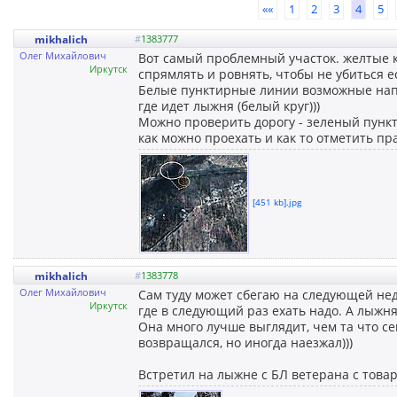
««
1
2
3
4
5
mikhalich
#
1383777
Олег Михайлович
Вот самый проблемный участок. желтые к
Иркутск
спрямлять и ровнять, чтобы не убиться ес
Белые пунктирные линии возможные напра
где идет лыжня (белый круг)))
Можно проверить дорогу - зеленый пункти
как можно проехать и как то отметить п
[451 kb].jpg
mikhalich
#
1383778
Олег Михайлович
Сам туду может сбегаю на следующей нед
Иркутск
где в следующий раз ехать надо. А лыжня 
Она много лучше выглядит, чем та что се
возвращался, но иногда наезжал)))
Встретил на лыжне с БЛ ветерана с товар