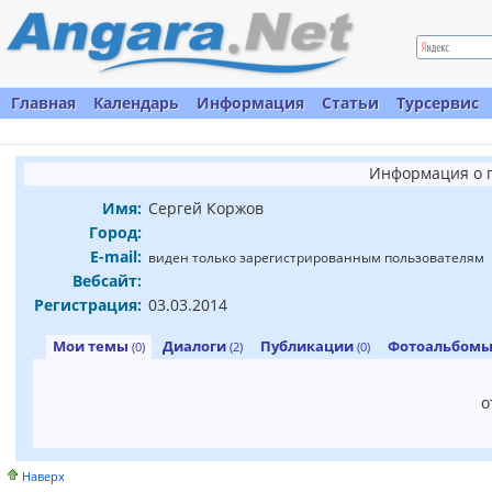
Главная
Календарь
Информация
Статьи
Турсервис
Информация о 
Имя:
Сергей Коржов
Город:
E-mail:
виден только зарегистрированным пользователям
Вебсайт:
Регистрация:
03.03.2014
Мои темы
Диалоги
Публикации
Фотоальбом
(0)
(2)
(0)
о
Наверх