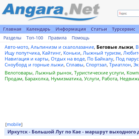
Главная
Календарь
Информация
Статьи
Турсервис
Разделы
Топ-100
Правила
Помощь
Авто-мото
,
Альпинизм и скалолазание
,
Беговые лыжи
,
В
Ищу попутчика
,
Кайтинг
,
Коньки
,
Лыжный туризм
,
Любит
Навигация и карты
,
Отдых на воде
,
По Байкалу
,
Под пару
Сноуборд и горные лыжи
,
Сплавы
,
Спортзал
,
Триатлон
,
Эк
Велотовары
,
Лыжный рынок
,
Туристические услуги
,
Комп
Продам
,
Барахолка
,
Нумизматика
,
Услуги
,
Работа
,
Недвиж
[
mobile
]
Иркутск - Большой Луг по Кае - маршрут выходного 