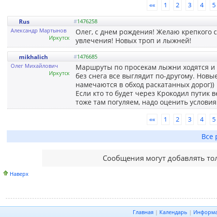
««
1
2
3
4
5
Rus
#
1476258
Александр Мартынов
Олег, с днем рождения! Желаю крепкого с
Иркутск
увлечения! Новых троп и лыжней!
mikhalich
#
1476685
Олег Михайлович
Маршруты по просекам лыжни ходятся и у
Иркутск
без снега все выглядит по-другому. Новы
намечаются в обход раскатанных дорог))
Если кто то будет через Крокодил путик 
тоже там погуляем, надо оценить условия
««
1
2
3
4
5
Все 
Сообщения могут добавлять то
Наверх
Главная
|
Календарь
|
Информ