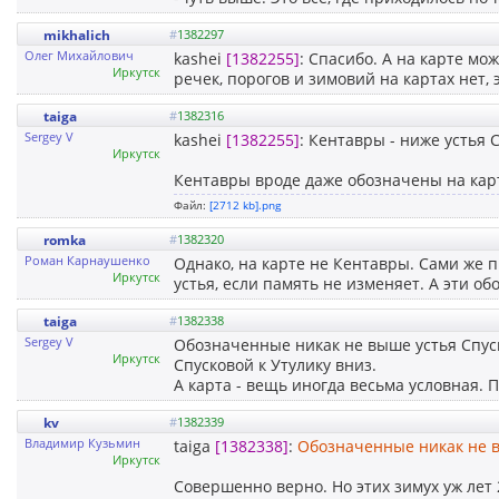
mikhalich
#
1382297
Олег Михайлович
kashei
[1382255]
: Спасибо. А на карте мо
Иркутск
речек, порогов и зимовий на картах нет, 
taiga
#
1382316
Sergey V
kashei
[1382255]
: Кентавры - ниже устья 
Иркутск
Кентавры вроде даже обозначены на кар
Файл:
[2712 kb].png
romka
#
1382320
Роман Карнаушенко
Однако, на карте не Кентавры. Сами же 
Иркутск
устья, если память не изменяет. А эти о
taiga
#
1382338
Sergey V
Обозначенные никак не выше устья Спуско
Иркутск
Спусковой к Утулику вниз.
А карта - вещь иногда весьма условная.
kv
#
1382339
Владимир Кузьмин
taiga
[1382338]
:
Обозначенные никак не в
Иркутск
Совершенно верно. Но этих зимух уж лет 2