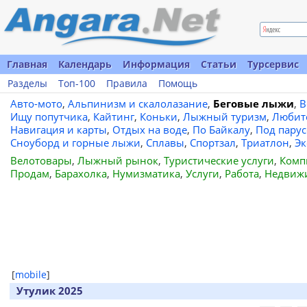
Главная
Календарь
Информация
Статьи
Турсервис
Разделы
Топ-100
Правила
Помощь
Авто-мото
,
Альпинизм и скалолазание
,
Беговые лыжи
,
В
Ищу попутчика
,
Кайтинг
,
Коньки
,
Лыжный туризм
,
Любит
Навигация и карты
,
Отдых на воде
,
По Байкалу
,
Под пару
Сноуборд и горные лыжи
,
Сплавы
,
Спортзал
,
Триатлон
,
Эк
Велотовары
,
Лыжный рынок
,
Туристические услуги
,
Комп
Продам
,
Барахолка
,
Нумизматика
,
Услуги
,
Работа
,
Недвиж
[
mobile
]
Утулик 2025