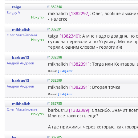
taiga
#
1382340
Sergey V
mikhalich
[1382297]
: Олег, вообще лыжни
Иркутск
- налегке
mikhalich
#
1382391
Олег Михайлович
taiga
[1382340]
: А мне надо в два дня, но
Иркутск
суток на перевале и по Утулику. Мы же пр
теряли, одним словом - геологии)))
barbus13
#
1382398
Андрей Андреев
mikhalich
[1382391]
: Тогда или Кентавры
Файл:
[3 kb].kmz
barbus13
#
1382399
Андрей Андреев
mikhalich
[1382391]
: Вторая точка
Файл:
[3 kb].kmz
mikhalich
#
1382755
Олег Михайлович
barbus13
[1382399]
: Спасибо. Значит всег
Иркутск
Или все таки есть еще?
А где прижимы, через которые, как говоря
kv
#
1382785