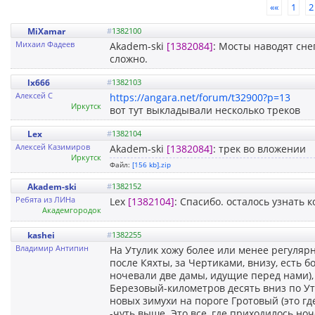
««
1
2
MiXamar
#
1382100
Михаил Фадеев
Akadem-ski
[1382084]
: Мосты наводят сне
сложно.
lx666
#
1382103
Алексей С
https://angara.net/forum/t32900?p=13
Иркутск
вот тут выкладывали несколько треков
Lex
#
1382104
Алексей Казимиров
Akadem-ski
[1382084]
: трек во вложении
Иркутск
Файл:
[156 kb].zip
Akadem-ski
#
1382152
Ребята из ЛИНа
Lex
[1382104]
: Спасибо. осталось узнать 
Академгородок
kashei
#
1382255
Владимир Антипин
На Утулик хожу более или менее регулярн
после Кяхты, за Чертиками, внизу, есть б
ночевали две дамы, идущие перед нами),
Березовый-километров десять вниз по Уту
новых зимухи на пороге Гротовый (это гд
-чуть выше. Это все, где приходилось ноч