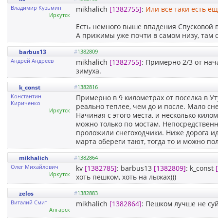
Владимир Кузьмин
mikhalich
[1382755]
:
Или все таки есть ещ
Иркутск
Есть немного выше впадения Спусковой в
А прижимы уже почти в самом низу, там 
barbus13
#
1382809
Андрей Андреев
mikhalich
[1382755]
: Примерно 2/3 от нач
зимуха.
k_const
#
1382816
Константин
Примерно в 9 километрах от поселка в У
Кириченко
реально теплее, чем до и после. Мало сн
Иркутск
Начиная с этого места, и несколько килом
можно только по мостам. Непосредственно
проложили снегоходчики. Ниже дорога иде
марта обереги тают, тогда то и можно по
mikhalich
#
1382864
Олег Михайлович
kv
[1382785]
: barbus13
[1382809]
: k_const
Иркутск
хоть пешком, хоть на лыжах)))
zelos
#
1382883
Виталий Смит
mikhalich
[1382864]
: Пешком лучше не суй
Ангарск