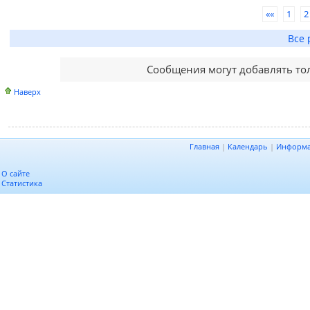
««
1
2
Все 
Сообщения могут добавлять то
Наверх
Главная
|
Календарь
|
Информ
О сайте
Статистика