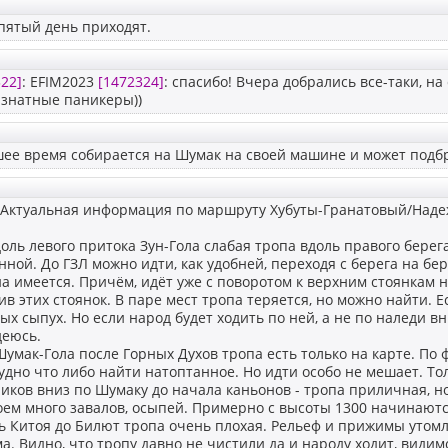
пятый день приходят.
22]
: EFIM2023
[1472324]
: спасибо! Вчера добрались все-таки, на
знатные паникеры))
ее время собирается на Шумак на своей машине и может подбр
 Актуальная информация по маршруту Хубуты-Гранатовый/Наде
оль левого притока Зун-Гола слабая тропа вдоль правого берега
ной. До ГЗЛ можно идти, как удобней, переходя с берега на бер
на имеется. Причём, идёт уже с поворотом к верхним стоянкам н
в этих стоянок. В паре мест тропа теряется, но можно найти. Е
х сыпух. Но если народ будет ходить по ней, а не по наледи вн
деюсь.
Шумак-Гола после Горных Духов тропа есть только на карте. По ф
удно что либо найти натоптанное. Но идти особо не мешает. Тол
иков вниз по Шумаку до начала каньонов - тропа приличная, но
оем много завалов, осыпей. Примерно с высоты 1300 начинают
ь Китоя до Билют тропа очень плохая. Рельеф и прижимы утомля
а. Видно, что тропу давно не чистили да и народу ходит, видим