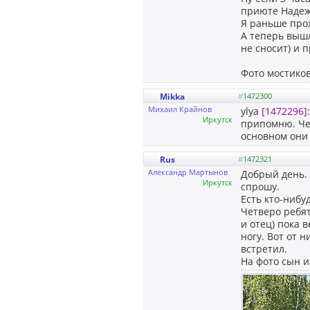
приюте Надежд
Я раньше прох
А теперь вышл
не сносит) и 
Фото мостико
Mikka
#
1472300
Михаил Крайнов
ylya
[1472296]
Иркутск
припомню. Чер
основном они 
Rus
#
1472321
Александр Мартынов
Добрый день. 
Иркутск
спрошу.
Есть кто-нибу
Четверо ребят
и отец) пока 
ногу. Вот от 
встретил.
На фото сын и