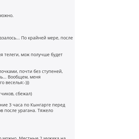
 можно.
казалось... По крайней мере, после
тия телеги, мож получше будет
лочками, почти без ступеней,
шь... Вообщем, меня
 веселья:-)))
чиков, сбежал)
ние 3 часа по Кынгарге перед
в после урагана. Тяжело
то можно. Местные 2 мужика на