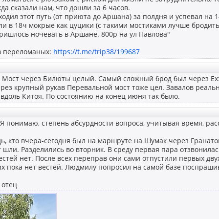
а сказали нам, что дошли за 6 часов.
одил этот путь (от приюта до Аршана) за полдня и успевал на 1
и в 18ч мокрые как цуцики (с такими мостиками лучше бродить
пришлось ночевать в Аршане. 800р на ул Павлова"
в переломаных:
https://t.me/trip38/199687
: Мост через Билюты целый. Самый сложный брод был через Ехэ-
ез крупный рукав Перевальной мост тоже цел. Завалов реальн
вдоль Китоя. По состоянию на конец июня так было.
Я понимаю, степень абсурдности вопроса, учитывая время, расс
дь, кто вчера-сегодня был на маршруте на Шумак через Гранато
 шли. Разделились во вторник. В среду первая пара отзвонилас
вестей нет. После всех переправ они сами отпустили первых дву
них пока нет вестей. Людмилу попросил на самой базе поспрашив
 отец