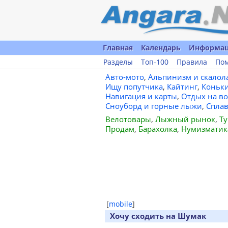
Главная
Календарь
Информа
Разделы
Топ-100
Правила
По
Авто-мото
,
Альпинизм и скалол
Ищу попутчика
,
Кайтинг
,
Коньк
Навигация и карты
,
Отдых на во
Сноуборд и горные лыжи
,
Спла
Велотовары
,
Лыжный рынок
,
Ту
Продам
,
Барахолка
,
Нумизматик
[
mobile
]
Хочу сходить на Шумак