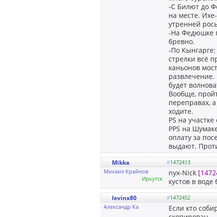
-С Билют до Ф
на месте. Ихе
утренней росы
-На Федюшке п
бревно.
-По Кынгарге:
стрелки всё п
каньонов мост
развлечение. 
будет волнова
Вообще, пройт
переправах, а 
ходите.
PS на участке
PPS на Шумак
оплату за пос
выдают. Прот
Mikka
#
1472413
Михаил Крайнов
nyx-Nick
[1472
Иркутск
кустов в воде
levinx80
#
1472452
Александр Ка
Если кто соби
скопирован.