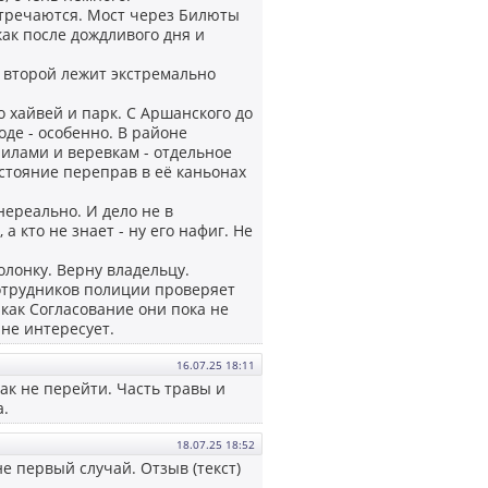
стречаются. Мост через Билюты
как после дождливого дня и
 второй лежит экстремально
о хайвей и парк. С Аршанского до
оде - особенно. В районе
рилами и веревкам - отдельное
остояние переправ в её каньонах
ереально. И дело не в
 а кто не знает - ну его нафиг. Не
лонку. Верну владельцу.
отрудников полиции проверяет
 как Согласование они пока не
не интересует.
16.07.25 18:11
как не перейти. Часть травы и
а.
18.07.25 18:52
не первый случай. Отзыв (текст)