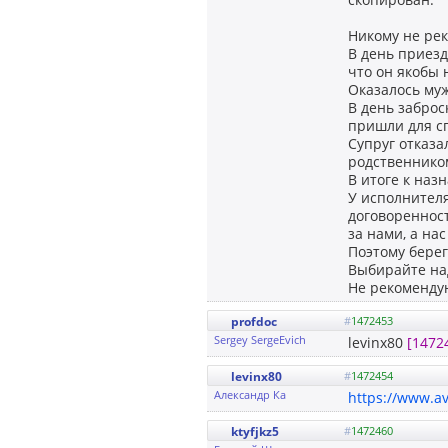
Никому не ре
В день приезд
что он якобы 
Оказалось муж
В день заброс
пришли для с
Супруг отказа
родственником
В итоге к наз
У исполнителя
договоренност
за нами, а на
Поэтому берег
Выбирайте на
Не рекоменду
profdoc
#
1472453
Sergey SergeEvich
levinx80
[1472
levinx80
#
1472454
Александр Ка
https://www.av
ktyfjkz5
#
1472460