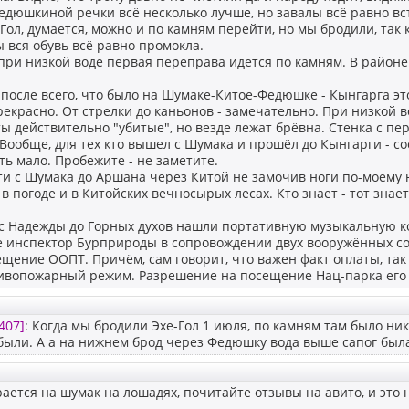
едюшкиной речки всё несколько лучше, но завалы всё равно в
-Гол, думается, можно и по камням перейти, но мы бродили, так 
 вся обувь всё равно промокла.
ри низкой воде первая переправа идётся по камням. В районе
 после всего, что было на Шумаке-Китое-Федюшке - Кынгарга эт
рекрасно. От стрелки до каньонов - замечательно. При низкой в
ы действительно "убитые", но везде лежат брёвна. Стенка с пе
Вообще, для тех кто вышел с Шумака и прошёл до Кынгарги - с
ть мало. Пробежите - не заметите.
и с Шумака до Аршана через Китой не замочив ноги по-моему н
в погоде и в Китойских вечносырых лесах. Кто знает - тот знает,
 с Надежды до Горных духов нашли портативную музыкальную ко
е инспектор Бурприроды в сопровождении двух вооружённых с
ещение ООПТ. Причём, сам говорит, что важен факт оплаты, так
ивопожарный режим. Разрешение на посещение Нац-парка его 
407]
: Когда мы бродили Эхе-Гол 1 июля, по камням там было ни
 были. А а на нижнем брод через Федюшку вода выше сапог был
рается на шумак на лошадях, почитайте отзывы на авито, и это 