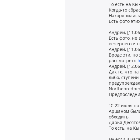
То есть на Кы
Когда-то сбра
Накорячились 
Есть фото эти
Андрей, [11.06
Есть фото, не 
вечернего и 
Андрей, [11.06
Вроде эти, но
рассмотреть
h
Андрей, [12.06
Дак те, что н
либо, ступени
предупреждали
Northenredneck
Предпоследний
"С 22 июля по
Аршаном были
обходить.
Дарья Десято
То есть, на К
Ну если 3 час