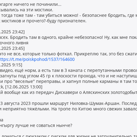
нгарге ничего не починили...
сывались на эти мостики.
тогда тоже там - там убиться можно! - безопаснее бродить, где
х мостиков и прочего?-буду признателен.
.2025 23:42]
всех. Бродить там в одного, крайне небезопасно! Ну, как мне по
ночного ливня
.2025 23:45]
 это не все, которые только фоткал. Прикреплю так, это без сжа
ttps://t.me/poiskpohod/1537/164600
.2025 9:15]
а видео, ещё норм, а есть там в 3 каната с перепутанными прово
 загнуты под углом 45 гр к плоскости прохода, что и не наступи
 про "веселые" переправы, и хапнул полные карманы я там того
, [12.06.2025 13:00]
 вообще как из передач Дискавери о Аляскинских золотодобыт
 3 августа 2023 прошли маршрут Ниловка-Шумак-Аршан. Послед
 неприятно тяжёлыми. На тропе по Китою много свежих завало
ва
ынгыргу лучше не соваться нынче?
а ломаться с рюкзаком с риском для жизни не затруднительно, 