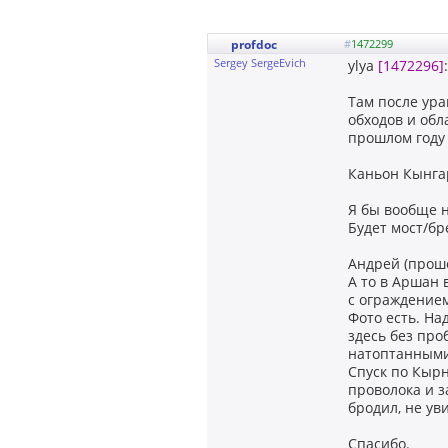
profdoc
#
1472299
Sergey SergeEvich
ylya
[1472296]
Там после ура
обходов и обл
прошлом году 
Каньон Кынгар
Я бы вообще н
Будет мост/бр
Андрей (проше
А то в Аршан 
с ограждением,
Фото есть. На
здесь без про
натоптанными,
Спуск по Кырн
проволока и з
бродил, не ув
Спасибо.