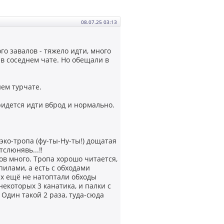
08.07.25 03:13
о завалов - тяжело идти, много
 в соседнем чате. Но обещали в
нем турчате.
ридется идти вброд и нормально.
эко-тропа (фу-ты-Ну-ты!) дощатая
тслюнявь...‼️
лов много. Тропа хорошо читается,
пилами, а есть с обходами
ых ещё не натоптали обходы
некоторых 3 канатика, и палки с
 Один такой 2 раза, туда-сюда