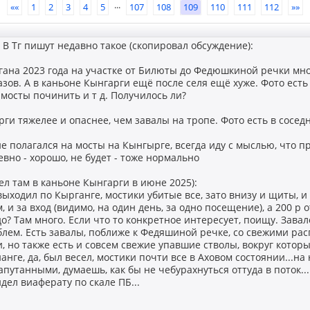
...
««
1
2
3
4
5
107
108
109
110
111
112
»»
: В Тг пишут недавно такое (скопировал обсуждение):
гана 2023 года на участке от Билюты до Федюшкиной речки мног
азов. А в каньоне Кынгарги ещё после селя ещё хуже. Фото есть
мосты починить и т д. Получилось ли?
ги тяжелее и опаснее, чем завалы на тропе. Фото есть в сосед
е полагался на мосты на Кынгырге, всегда иду с мыслью, что п
евно - хорошо, не будет - тоже нормально
л там в каньоне Кынгарги в июне 2025):
выходил по Кырганге, мостики убитые все, зато внизу и щиты, и 
 и за вход (видимо, на один день, за одно посещение), а 200 р о
до? Там много. Если что то конкретное интересует, поищу. Зава
блем. Есть завалы, поближе к Федяшиной речке, со свежими рас
 но также есть и совсем свежие упавшие стволы, вокруг котор
анге, да, был весел, мостики почти все в Аховом состоянии...на 
апутанными, думаешь, как бы не чебурахнуться оттуда в поток...
идел виаферату по скале ПБ...