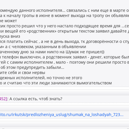
комендую данного исполнителя… связались с ним еще в марте о
а к началу тропы в июне в момент выхода на тропу он объявляе
не может
ик просто решил что у него настало подходящее время для …се
ки вещей его «родственник» открытым текстом заявил давайте 
пуска вниз
лся платить сейчас , а не в день выхода, тк договорённости о сп
» а с человеком, указанным в объявлении
наченному дню за нами никто на Шумак не пришел))
 телефон выключен, а родственник заявил - денег, которые бы
ей с самим исполнителем , мало - поэтому они решили просто 
с об этом предупредить забыли…
ите себя и свои нервы
дежных исполнителей, но точно не этого
ю и считаю что эти люди занимаются вымогательством
452]
: А ссылка есть, чтоб знать?
ito.ru/irkutsk/predlozheniya_uslug/shumak_na_loshadyah_723...