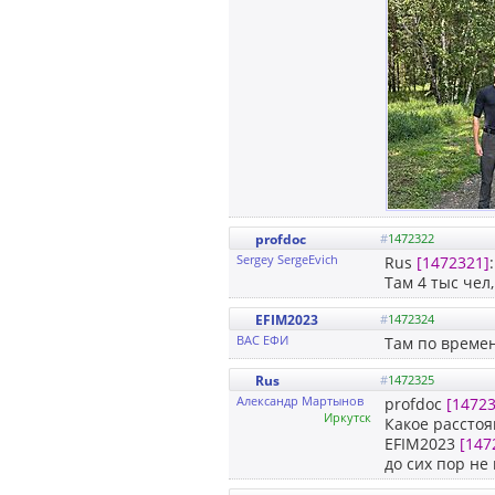
profdoc
#
1472322
Sergey SergeEvich
Rus
[1472321]
Там 4 тыс чел
EFIM2023
#
1472324
ВАС ЕФИ
Там по време
Rus
#
1472325
Александр Мартынов
profdoc
[14723
Иркутск
Какое расстоя
EFIM2023
[147
до сих пор н