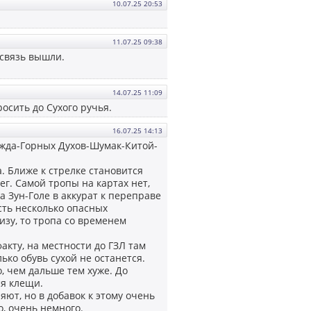
10.07.25 20:53
11.07.25 09:38
 связь вышли.
14.07.25 11:09
осить до Сухого ручья.
16.07.25 14:13
жда-Горных Духов-Шумак-Китой-
. Ближе к стрелке становится
ег. Самой тропы на картах нет,
а Зун-Голе в аккурат к переправе
сть несколько опасных
изу, то тропа со временем
акту, на местности до ГЗЛ там
ько обувь сухой не останется.
, чем дальше тем хуже. До
ся клещи.
ют, но в добавок к этому очень
о, очень немного.