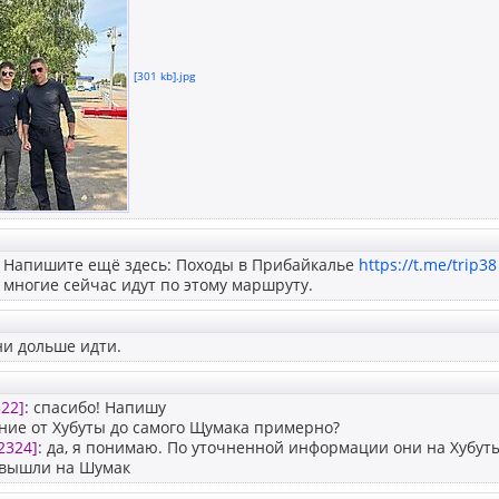
[301 kb].jpg
: Напишите ещё здесь: Походы в Прибайкалье
https://t.me/trip38
, многие сейчас идут по этому маршруту.
ни дольше идти.
22]
: спасибо! Напишу
ние от Хубуты до самого Щумака примерно?
2324]
: да, я понимаю. По уточненной информации они на Хубут
е вышли на Шумак