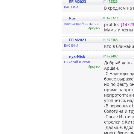
EFIM2023
#
1472326
ВАС ЕФИ
В среднем на 
Rus
#
1472329
Александр Мартынов
profdoc
[14723
Иркутск
Мамы и жены 
EFIM2023
#
1472363
ВАС ЕФИ
Кто в ближайш
nyx-Nick
#
1472407
Николай Шехов
Добрый день.
Иркутск
Аршан.
-С Надежды вд
более выражен
но по факту о
прямо напроти
непротоптанны
утопчется, на
-В верховьях 
болотина и тр
-После Источн
стрелки с Кит
-Дальше, вдол
много бурелом