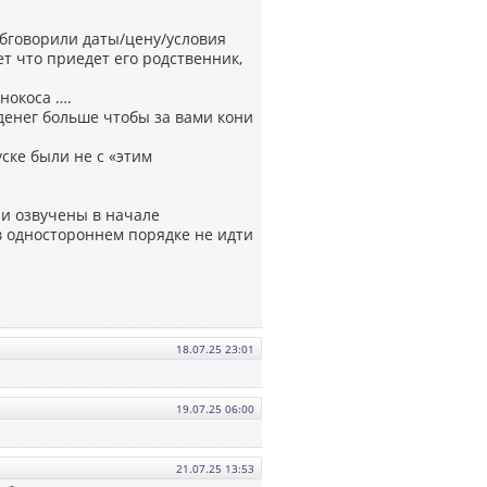
бговорили даты/цену/условия
т что приедет его родственник,
нокоса ….
денег больше чтобы за вами кони
уске были не с «этим
ли озвучены в начале
в одностороннем порядке не идти
18.07.25 23:01
19.07.25 06:00
21.07.25 13:53