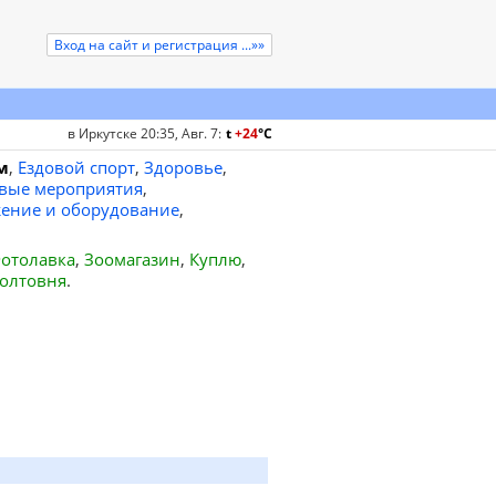
Вход на сайт и регистрация ...»»
в Иркутске 20:35, Авг. 7
:
t
+24
°
C
м
,
Ездовой спорт
,
Здоровье
,
вые мероприятия
,
ение и оборудование
,
отолавка
,
Зоомагазин
,
Куплю
,
олтовня
.