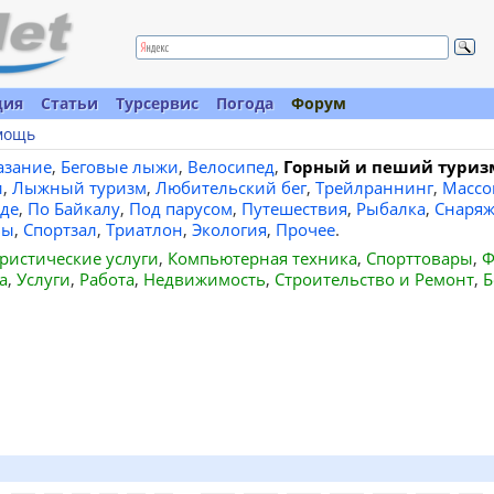
ция
Статьи
Турсервис
Погода
Форум
мощь
азание
,
Беговые лыжи
,
Велосипед
,
Горный и пеший туриз
и
,
Лыжный туризм
,
Любительский бег
,
Трейлраннинг
,
Массо
де
,
По Байкалу
,
Под парусом
,
Путешествия
,
Рыбалка
,
Снаряж
вы
,
Спортзал
,
Триатлон
,
Экология
,
Прочее
.
ристические услуги
,
Компьютерная техника
,
Спорттовары
,
Ф
а
,
Услуги
,
Работа
,
Недвижимость
,
Строительство и Ремонт
,
Б