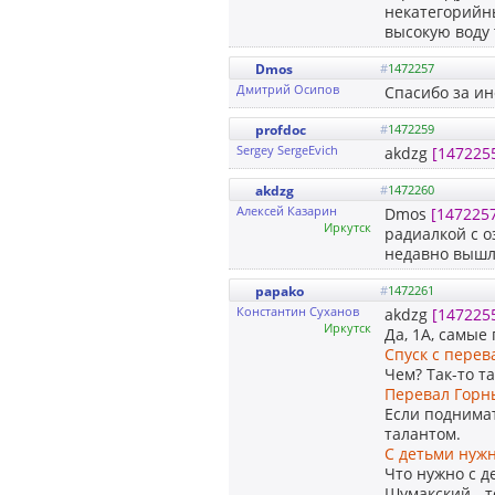
некатегорийны
высокую воду 
Dmos
#
1472257
Дмитрий Осипов
Спасибо за и
profdoc
#
1472259
Sergey SergeEvich
akdzg
[147225
akdzg
#
1472260
Алексей Казарин
Dmos
[147225
Иркутск
радиалкой с 
недавно вышло
papako
#
1472261
Константин Суханов
akdzg
[147225
Иркутск
Да, 1А, самые
Спуск с перев
Чем? Так-то та
Перевал Горны
Если поднимат
талантом.
С детьми нуж
Что нужно с д
Шумакский - т