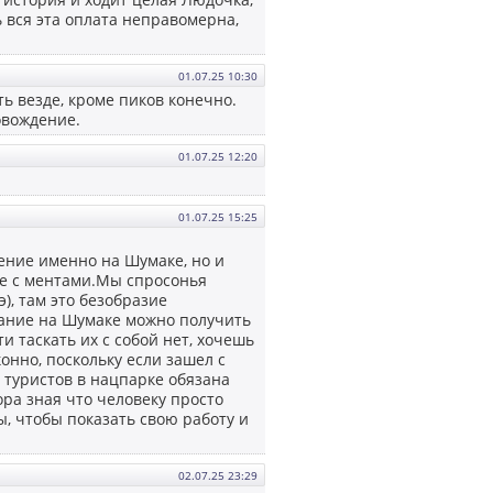
ь вся эта оплата неправомерна,
01.07.25 10:30
 везде, кроме пиков конечно.
овождение.
01.07.25 12:20
01.07.25 15:25
ение именно на Шумаке, но и
те с ментами.Мы спросонья
), там это безобразие
вание на Шумаке можно получить
ти таскать их с собой нет, хочешь
онно, поскольку если зашел с
е туристов в нацпарке обязана
ора зная что человеку просто
, чтобы показать свою работу и
02.07.25 23:29