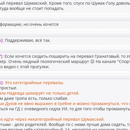
й перевал Шумакский. Кроме того, спуск по Шумак-Голу доволь
туда вообще не стоит попадать.
нформацию, но очень хочется
5]
: Поддерживаю, всё так.
7]
: Если хочется сходить-пошарить на перевал Гранатовый, то 
озёр. Очень людный геологический маршрут 😉 На канале "Спор
 видео с этой прогулки.
5]
:
Это категорийные перевалы.
 простые.
ала Надежда шокирует не только детей.
м даже тропа есть, только слабая.
х Духов не явно выражен в гребне и можно промахнуться, что 
ься на ГД с очевидного седла УИ, то для того чтобы промахнут
но идти через некатегорийный перевал Шумакский.
етьми - дело родителей. Вообще-то с ними лучше дома сидеть, т
оже вполне себе категорийный, 1А, несмотря на конскую тропу. 