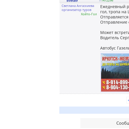
sveta9
#
1472298
Светлана Ангаскиева
Ежедневный ре
организатор туров
гол, тропа на 
Хойто-Гол
Отправляется 
Отправление с
Может встрет
Водитель Серг
Автобус Газель
Сообщ