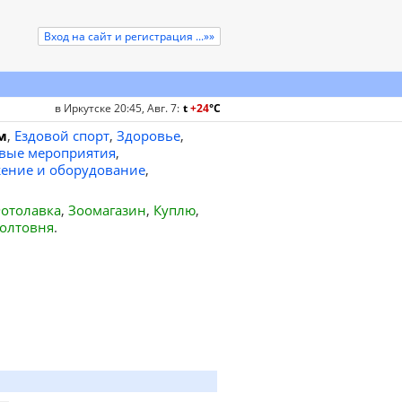
Вход на сайт и регистрация ...»»
в Иркутске 20:45, Авг. 7
:
t
+24
°
C
м
,
Ездовой спорт
,
Здоровье
,
вые мероприятия
,
ение и оборудование
,
отолавка
,
Зоомагазин
,
Куплю
,
олтовня
.