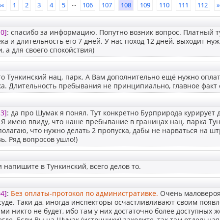
...
««
1
2
3
4
5
106
107
108
109
110
111
112
»
0]
: спасибо за информацию. Попутно возник вопрос. Платный т
ека и длительность его 7 дней. У нас поход 12 дней, выходит ну
, а для своего спокойствия)
это Тункинский нац. парк. А Вам дополнительно ещё нужно опла
ека. Длительность пребывания не принципиально, главное факт
3]
: да про Шумак я понял. Тут конкретно Бурприрода курирует 
 Я имею ввиду, что наше пребывание в границах нац. парка Тун
олагаю, что нужно делать 2 пропуска, дабы не нарваться на шт
ь. Ряд вопросов ушло!)
 напишите в Тункинский, всего делов то.
4]
:
Без оплаты-протокол по административке.
Очень маловероя
суде. Таки да, иногда инспекторы осчастливливают своим появл
ами никто не будет, ибо там у них достаточно более доступных 
егде. Если Вы на Шумак (источники) заходите, так там отдельна