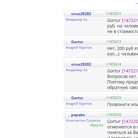
virus28282
#
1472211
Владимир Ка
Gortur
[147221
руб. на челов
не в стоимости
Gortur
#
1472213
Андрей Карпов
Нет, 200 руб 
коп..,с челов
virus28282
#
1472214
Владимир Ка
Gortur
[147221
Вопросов нет.
Поэтому предп
обратную связ
Gortur
#
1472215
Андрей Карпов
Позвоните или
papako
#
1472216
Константин Суханов
Gortur
[147220
Иркутск
отменяется в 
гоняться за В
и встретить н