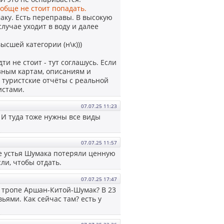
ообще не стоит попадать.
аку. Есть переправы. В высокую
лучае уходит в воду и далее
сшей категории (н\к)))
и не стоит - тут соглашусь. Если
азным картам, описаниям и
 туристские отчёты с реальной
истами.
07.07.25 11:23
 И туда тоже нужны все виды
07.07.25 11:57
не устья Шумака потеряли ценную
сли, чтобы отдать.
07.07.25 17:47
а тропе Аршан-Китой-Шумак? В 23
ьями. Как сейчас там? есть у