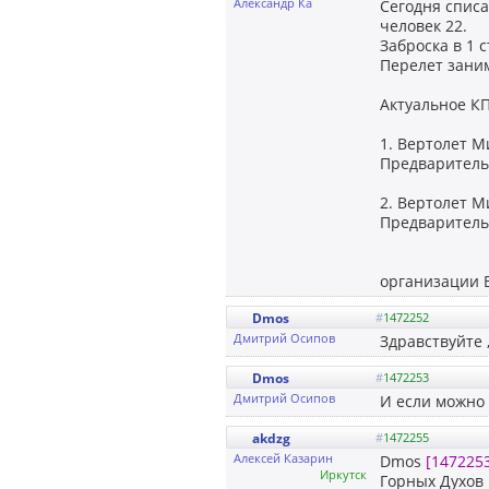
Александр Ка
Сегодня списа
человек 22.
Заброска в 1 с
Перелет заним
Актуальное К
1. Вертолет М
Предварительн
2. Вертолет М
Предварительн
организации 
Dmos
#
1472252
Дмитрий Осипов
Здравствуйте 
Dmos
#
1472253
Дмитрий Осипов
И если можно 
akdzg
#
1472255
Алексей Казарин
Dmos
[147225
Иркутск
Горных Духов 