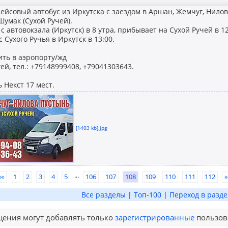
йсовый автобус из Иркутска с заездом в Аршан, Жемчуг, Нилову
Шумак (Сухой Ручей).
с автовокзала (Иркутск) в 8 утра, прибывает на Сухой Ручей в 12
 Сухого Ручья в Иркутск в 13:00.
ить в аэропорту/жд
ей, тел.: +79148999408, +79041303643.
 Некст 17 мест.
[1403 kb].jpg
...
««
1
2
3
4
5
106
107
108
109
110
111
112
»
Все разделы
|
Топ-100
|
Переход в разде
ения могут добавлять только
зарегистрированные
пользов