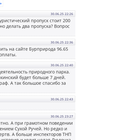
»
30.06.25 22:26
уристический пропуск стоит 200
жно делать два пропуска? Вопрос
30.06.25 22:36
тить на сайте Бурприрода 96.65
 оплаты.
30.06.25 22:40
деятельность природного парка.
кинский будет больше 7 дней.
раф. А так большое спасибо за
30.06.25 22:43
30.06.25 23:27
тно. А при грамотном поведении
ением Сухой Ручей. Но редко и
жертв. А больше инспекторов ТНП
я история и ходит целая Людочка,