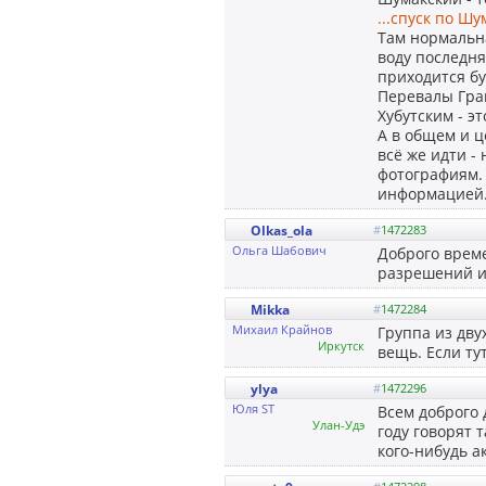
...спуск по Ш
Там нормальна
воду последня
приходится бу
Перевалы Гра
Хубутским - э
А в общем и ц
всё же идти -
фотографиям. 
информацией.
Olkas_ola
#
1472283
Ольга Шабович
Доброго време
разрешений и
Mikka
#
1472284
Михаил Крайнов
Группа из дву
Иркутск
вещь. Если тут
ylya
#
1472296
Юля ST
Всем доброго 
Улан-Удэ
году говорят 
кого-нибудь а