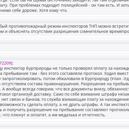
ату. При проблемах подходит полицейский - он там есть. И хот
 ними себе дороже. Хотя кому что.
обый противопожарный режим-инспекторов ТНП можно встретить
дам и объяснять отсутствие разрешения сомнительное времяпр
72209]
:
у инспектор Бурприроды не только проверял оплату за нахожд
 пребывание там - без этого составляли протокол. Ходил вмес
 запротоколировать, потом обжаловали в Бурприроду (Улан -Удэ
а отсутствием состава правонарушения. Разрешение на пребы
е. А вообще всегда говорим, что все документы внизу, обязаннос
токол организуй доставку. Само по себе взимание штрафа незак
е нет связи и банков, то служба взимающая плату за нахождени
возможность сделать оплату, а не драть штрафы. А так инспект
ь и получить разрешение на пребывание составляют протоколы
 что плюнут и оплатят, а им медалька и отчетность.