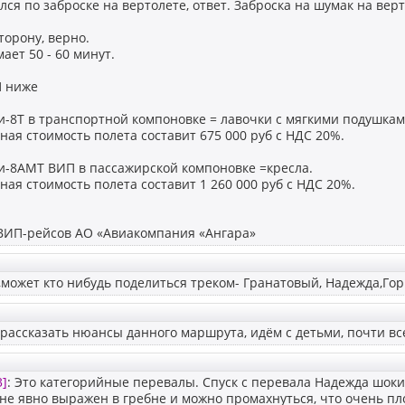
лся по заброске на вертолете, ответ. Заброска на шумак на вер
торону, верно.
ает 50 - 60 минут.
П ниже
и-8Т в транспортной компоновке = лавочки с мягкими подушкам
ая стоимость полета составит 675 000 руб с НДС 20%.
и-8АМТ ВИП в пассажирской компоновке =кресла.
ая стоимость полета составит 1 260 000 руб с НДС 20%.
ВИП-рейсов АО «Авиакомпания «Ангара»
,может кто нибудь поделиться треком- Гранатовый, Надежда,Гор
рассказать нюансы данного маршрута, идём с детьми, почти вс
3]
: Это категорийные перевалы. Спуск с перевала Надежда шоки
не явно выражен в гребне и можно промахнуться, что очень пл