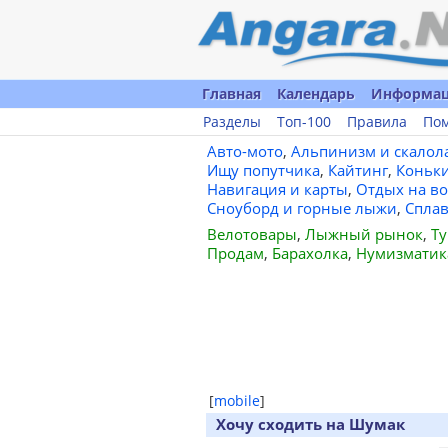
Главная
Календарь
Информа
Разделы
Топ-100
Правила
По
Авто-мото
,
Альпинизм и скалол
Ищу попутчика
,
Кайтинг
,
Коньк
Навигация и карты
,
Отдых на во
Сноуборд и горные лыжи
,
Спла
Велотовары
,
Лыжный рынок
,
Ту
Продам
,
Барахолка
,
Нумизматик
[
mobile
]
Хочу сходить на Шумак