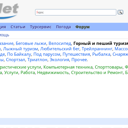
ция
Статьи
Турсервис
Погода
Форум
мощь
азание
,
Беговые лыжи
,
Велосипед
,
Горный и пеший туриз
и
,
Лыжный туризм
,
Любительский бег
,
Трейлраннинг
,
Массо
де
,
По Байкалу
,
Под парусом
,
Путешествия
,
Рыбалка
,
Снаряж
вы
,
Спортзал
,
Триатлон
,
Экология
,
Прочее
.
ристические услуги
,
Компьютерная техника
,
Спорттовары
,
Ф
а
,
Услуги
,
Работа
,
Недвижимость
,
Строительство и Ремонт
,
Б