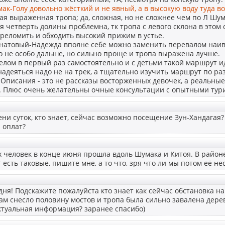
умак-Голу довольно жёсткий и не явный, а в высокую воду туда в
я выраженная тропа; да, сложная, но не сложнее чем по Л Шум
я четверть долины проблемна, тк тропа с левого склона в этом с
реломить и обходить высокий прижим в устье.
натовый-Надежда вполне себе можно заменить перевалом наивы
то не особо дальше, но сильно проще и тропа выражена лучше.
елом в первый раз самостоятельно и с детьми такой маршрут идт
 надеяться надо не на трек, а тщательно изучить маршрут по р
Описания - это не рассказы восторженных девочек, а реальные
 Плюс очень желательны очные консультации с опытными тур
ни суток, кто знает, сейчас возможно посещение Зун-Хандагая?
 оплат?
х человек в конце июня прошла вдоль Шумака и Китоя. В райо
 есть таковые, пишите мне, а то что, зря что ли мы потом её не
дня! Подскажите пожалуйста кто знает как сейчас обстановка н
там снесло половину мостов и тропа была сильно завалена дерев
ктуальная информация? заранее спасибо)