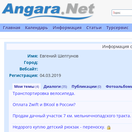
Главная
Календарь
Информация
Статьи
Турсервис
Информация о
Имя:
Евгений Шептунов
Город:
Вебсайт:
Регистрация:
04.03.2019
Мои темы
Диалоги
Публикации
Фотоальбо
(4)
(35)
(0)
Транспортировка велосипеда.
Оплата Zwift и BKool в России?
Продам дачный участок 7 км. мельничнопадского тракта.
Недорого куплю детский рюкзак - переноску.