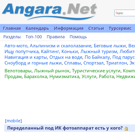
Главная
Календарь
Информация
Статьи
Турсервис
Разделы
Топ-100
Правила
Помощь
Авто-мото
,
Альпинизм и скалолазание
,
Беговые лыжи
,
Ве
Ищу попутчика
,
Кайтинг
,
Коньки
,
Лыжный туризм
,
Любит
Навигация и карты
,
Отдых на воде
,
По Байкалу
,
Под пару
Сноуборд и горные лыжи
,
Сплавы
,
Спортзал
,
Триатлон
,
Эк
Велотовары
,
Лыжный рынок
,
Туристические услуги
,
Комп
Продам
,
Барахолка
,
Нумизматика
,
Услуги
,
Работа
,
Недвиж
[
mobile
]
Переделанный под ИК фотоаппарат есть у кого?