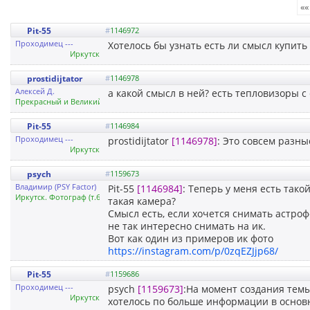
««
Pit-55
#
1146972
Проходимец ---
Хотелось бы узнать есть ли смысл купить
Иркутск
prostidijtator
#
1146978
Алексей Д.
а какой смысл в ней? есть тепловизоры 
Прекрасный и Великий Иркутск
Pit-55
#
1146984
Проходимец ---
prostidijtator
[1146978]
: Это совсем разны
Иркутск
psych
#
1159673
Владимир (PSY Factor)
Pit-55
[1146984]
: Теперь у меня есть тако
Иркутск. Фотограф (т.626605)
такая камера?
Смысл есть, если хочется снимать астро
не так интересно снимать на ик.
Вот как один из примеров ик фото
https://instagram.com/p/0zqEZJjp68/
Pit-55
#
1159686
Проходимец ---
psych
[1159673]
:На момент создания темы
Иркутск
хотелось по больше информации в основн