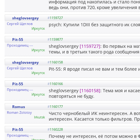
информация под накопилась и стало понят
ведь они, против 720, кроме увеличения
sheglovsergey
#
1159727
Сергей Щеглов
psych: Купили 1DIII без защитного ик сло
Иркутск
Pit-55
#
1159877
Проходимец ---
sheglovsergey
[1159727]
: Во первых на ма
Иркутск
темы, и в третьих такого рода сообщени
sheglovsergey
#
1160158
Сергей Щеглов
Pit-55: Я вроде писал не вам и тем более
Иркутск
Pit-55
#
1160166
Проходимец ---
sheglovsergey
[1160158]
: Тема моя и каса
Иркутск
повторяться не буду.
Romus
#
1160177
Roman Zolotoy
Чисто чернобелый ИК неинтересен. А вот
Irkutsk
интересен. Касается только фильтров. Пр
Pit-55
#
1160228
Проходимец ---
Почему не интересен, её потом можно в
Иркутск