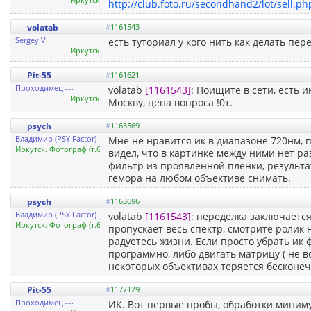
http://club.foto.ru/secondhand2/lot/sell.
volatab
#
1161543
Sergey V
есть туториал у кого нить как делать пе
Иркутск
Pit-55
#
1161621
Проходимец ---
volatab
[1161543]
: Поищите в сети, есть 
Иркутск
Москву, цена вопроса !0т.
psych
#
1163569
Владимир (PSY Factor)
Мне не нравится ик в диапазоне 720нм, п
Иркутск. Фотограф (т.626605)
видел, что в картинке между ними нет р
фильтр из проявленной пленки, результа
гемора на любом объективе снимать.
psych
#
1163696
Владимир (PSY Factor)
volatab
[1161543]
: переделка заключается
Иркутск. Фотограф (т.626605)
пропускает весь спектр, смотрите ролик 
радуетесь жизни. Если просто убрать ик 
программно, либо двигать матрицу ( не в
некоторых объективах теряется бесконеч
Pit-55
#
1177129
Проходимец ---
ИК. Вот первые пробы, обработки миним