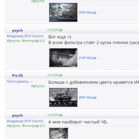
Иркутск
[500 kb].jpg
psych
#
1177138
Владимир (PSY Factor)
Вот еще =)
Иркутск. Фотограф (т.626605)
В роли фильтра стоят 2 куска пленки (за
[144 kb].jpg
Pit-55
#
1177143
Проходимец ---
Больше с добавлением цвета нравятся И
Иркутск
[405 kb].jpg
psych
#
1177144
Владимир (PSY Factor)
А мне наоборот чистый ЧБ.
Иркутск. Фотограф (т.626605)