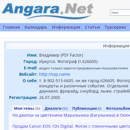
Главная
Календарь
Информация
Статьи
Турсервис
Информация 
Имя:
Владимир (PSY Factor)
Город:
Иркутск. Фотограф (т.626605)
E-mail:
виден только зарегистрированным пользователям
Вебсайт:
http://svp.name
О себе:
т. 8-902-513-6605, он же город 626605. Фот
концерты и различные события. Отдельное 
даунхилл, фрирайд, сноуборд, лыжи, страйкб
Регистрация:
26.07.2005
Мои темы
Диалоги
Публикации
Фотоальбо
(30)
(92)
(0)
На джипах за цветением Маральника (Багульника) в Окин
Продам Canon EOS-1Ds Digital. Фотик с пленочными цвета