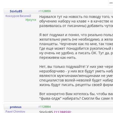
««
Stirliz85
#
1128859
Кокоуров Василий
Нарвался тут на новость по поводу того,
Иркутск
обучению набору на клаве + в качестве 
развивалась от писанины) добавить чуто
Я вот подумал и понял, что реально поль
желательно уметь (не необходимо, а жела
планшеты. Черчение как по мне, так тож
Где еще может понадобится рукописный в
ну очень не удобно, а писать ОК. Тут да,
переживем как-нить.
Нет, вы только подумайте! У них уже чер
неразборчиво - у них все будут уметь наб
являются мужчинами/женщинами не умею
специалистов волей-неволей будет набира
жизнь будут писать, рецепты своей фирм
Вот конкретно Вам хотелось бы, чтобы ва
"фыва-олдж" набирать? Смогли бы сами по
proteus
#
1128864
Pavel Chimitov
Stirliz85
[1128859]
: