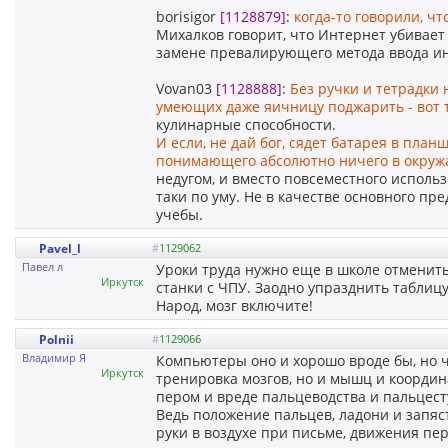
borisigor
[1128879]
:
когда-то говорили, чт
Михалков говорит, что Интернет убивает 
замене превалирующего метода ввода ин
Vovan03
[1128888]
:
Без ручки и тетрадки
умеющих даже яичницу поджарить - вот т
кулинарные способности.
И если, не дай бог, сядет батарея в пла
понимающего абсолютно ничего в окру
недугом, и вместо повсеместного использ
таки по уму. Не в качестве основного пре
учебы.
Pavel_l
#
1129062
Павел л
Уроки труда нужно еще в школе отменить
Иркутск
станки с ЧПУ. Заодно упразднить таблицу
Народ, мозг включите!
Polnii
#
1129066
Владимир Я
Компьютеры оно и хорошо вроде бы, но ч
Иркутск
тренировка мозгов, но и мышц и координ
пером и вреде пальцеводства и пальцесту
Ведь положение пальцев, ладони и запяс
руки в воздухе при письме, движения пе