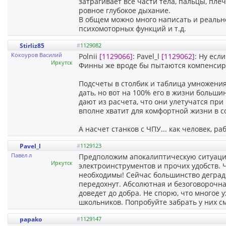
затрагивает все части тела, пальцы, пле
ровное глубокое дыхание.
В общем можно много написать и реально
психомоторных функций и т.д.
Stirliz85
#
1129082
Кокоуров Василий
Polnii
[1129066]
: Pavel_l
[1129062]
: Ну есл
Иркутск
Финны же вроде бы пытаются компенсиро
Подсчеты в столбик и таблица умножения
дать, но вот на 100% его в жизни больш
дают из расчета, что они улетучатся при 
вполне хватит для комфортной жизни в 
А насчет станков с ЧПУ... как человек, р
Pavel_l
#
1129123
Павел л
Предположим апокалиптическую ситуацию
Иркутск
электроинструментов и прочих удобств. Ч
необходимы! Сейчас большинство деградир
передохнут. Абсолютная и безоговорочна
доведет до добра. Не спорю, что многое 
школьников. Попробуйте забрать у них с
papako
#
1129147