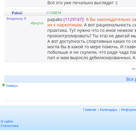
Всё это уже печально выглядит :(
Polnii
#
1129214
Владимир Я
papako
[1129147]
:
Я бы законодательно з
Иркутск
их к наркотикам.
А вот рациональность с
практика. Тут нужно что то иное нежели з
проконтролировать? Ты эта) не двигай мы
А вот доступность спортивных каких то с
могла бы в какой то мере помочь. И глав
побольше и не скулили, что ради чада па
пап и мам выросло дебилизированных. А
««
Все 
Наверх
Главная
|
Календарь
|
Информ
О сайте
Статистика