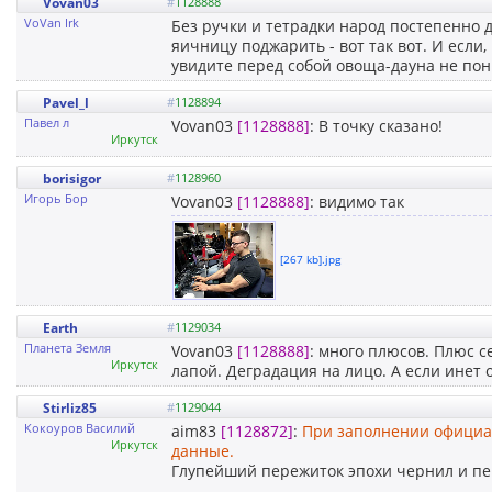
Vovan03
#
1128888
VoVan Irk
Без ручки и тетрадки народ постепенно
яичницу поджарить - вот так вот. И если,
увидите перед собой овоща-дауна не по
Pavel_l
#
1128894
Павел л
Vovan03
[1128888]
: В точку сказано!
Иркутск
borisigor
#
1128960
Игорь Бор
Vovan03
[1128888]
: видимо так
[267 kb].jpg
Earth
#
1129034
Планета Земля
Vovan03
[1128888]
: много плюсов. Плюс 
Иркутск
лапой. Деградация на лицо. А если инет
Stirliz85
#
1129044
Кокоуров Василий
aim83
[1128872]
:
При заполнении официал
Иркутск
данные.
Глупейший пережиток эпохи чернил и пе