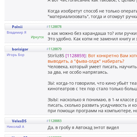
Когда изобретут способ не только операт
"материализовать", тогда и отомрут руч
Polnii
#
1128878
Владимир Я
а как можно без карандаша то? или ручк
Иркутск
Это удобно. Как копм не заменил книгу и 
borisigor
#
1128879
Игорь Бор
Stirliz85
[1128859]
:
Вот конкретно Вам хот
выводить, а "фыва-олдж" набирать?
Человека, который умеет писать, научить
за два, не особо напрягаясь.
ЗЫ: когда-то говорили, что кино убьёт те
кинотеатров с тех пор стало только боль
ЗЫЫ: насколько я понимаю, в 1-м классе 
писать, сколько развить усидчивость и 
при помощи программ на компьютере, н
VelesDS
#
1128883
Николай А
Да, в гробу я Автокад энтот видел