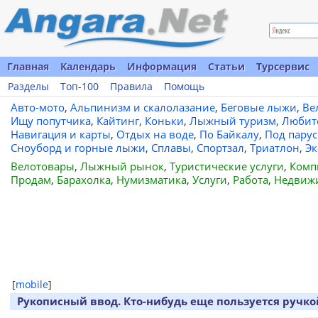
Главная
Календарь
Информация
Статьи
Турсервис
Разделы
Топ-100
Правила
Помощь
Авто-мото
,
Альпинизм и скалолазание
,
Беговые лыжи
,
Ве
Ищу попутчика
,
Кайтинг
,
Коньки
,
Лыжный туризм
,
Любит
Навигация и карты
,
Отдых на воде
,
По Байкалу
,
Под пару
Сноуборд и горные лыжи
,
Сплавы
,
Спортзал
,
Триатлон
,
Эк
Велотовары
,
Лыжный рынок
,
Туристические услуги
,
Комп
Продам
,
Барахолка
,
Нумизматика
,
Услуги
,
Работа
,
Недвиж
[
mobile
]
Рукописный ввод. Кто-нибудь еще пользуется ручко