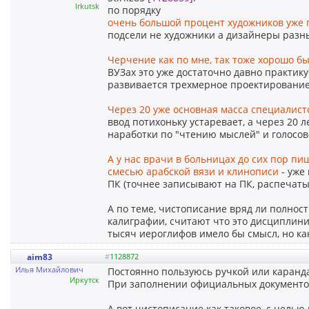
Irkutsk
по порядку
очень большой процент художников уже
подсели не художники а дизайнеры разн
Черчение как по мне, так тоже хорошо б
ВУЗах это уже достаточно давно практику
развивается трехмерное проектирование 
Через 20 уже основная масса специалист
ввод потихоньку устаревает, а через 20 л
наработки по "чтению мыслей" и голосов
А у нас врачи в больницах до сих пор пи
смесью арабской вязи и клинописи
- уже
ПК (точнее записывают на ПК, распечаты
А по теме, чистописание вряд ли полнос
калиграфии, считают что это дисциплинир
тысяч иероглифов имело бы смысл, но как
aim83
#
1128872
Илья Михайлович
Постоянно пользуюсь ручкой или каранда
Иркутск
При заполнении официальных документов
А вот чистописание как таковое, с целью