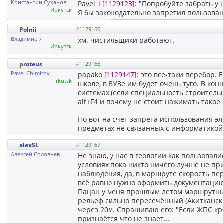
Константин Суханов
Pavel_l
[1129123]
: "Попробуйте забрать у
Иркутск
Я бы законодательно запретил пользован
Polnii
#
1129160
Владимир Я
хм. чистильщики работают.
Иркутск
proteus
#
1129166
Pavel Chimitov
papako
[1129147]
: это все-таки перебор
Irkutsk
школе, в ВУЗе им будет очень туго. В ко
системах (если специальность строительн
alt+F4 и почему не стоит нажимать такое
Но вот на счет запрета использования э
предметах не связанных с информатикой (
alexSL
#
1129167
Алексей Соловьев
Не знаю, у нас в геологии как пользовал
условиях пока никто ничего лучше не пр
наблюдения, да, в маршруте скорость пе
всё равно нужно оформить документацию.
Пацан у меня прошлым летом маршрутным
рельеф сильно пересечённый (Акитканск
через 20м. Спрашиваю его: "Если ЖПС кря
признаётся что не знает...