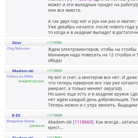
может и эти выходные придет на работу)))
они все вместе.
А так двух пар ног и рук как раз и хватит,
Уже декабрь начался, после нового года у
то когда и в академе выпадет в достаточн
Skier
#
1116966
Oleg Belousov
Ждем электромонтеров, чтобы на столбы 
Минимум надо повесить на 12 столбах и 1
обеда)
Akadem-ski
#
1118660
Ребята из ЛИНа
Ну вот и снег, а монтеров все нет. И даже
Академгородок
что теперь наверное все там уже катаютс
умирает, а только меняет округа))).
Но шанс еще есть и в академе кружок сде
нет ждем каждый день добровольцев. Тел
Теперь можно и с утра звонить. Выдадим 
R-EX
#
1118668
Владимир Белов
Akadem-ski
[1118660]
: Как всегда...катат
Шелехов
крест...
Akadem-ski
#
1118692