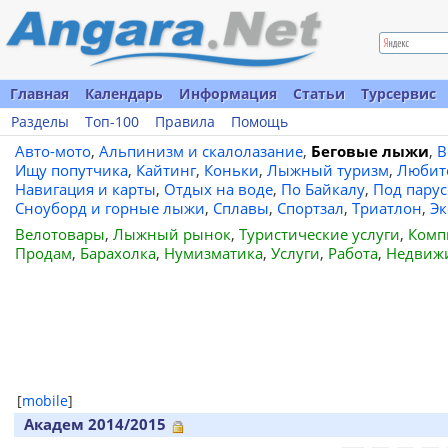
Главная
Календарь
Информация
Статьи
Турсервис
Разделы
Топ-100
Правила
Помощь
Авто-мото
,
Альпинизм и скалолазание
,
Беговые лыжи
,
В
Ищу попутчика
,
Кайтинг
,
Коньки
,
Лыжный туризм
,
Любит
Навигация и карты
,
Отдых на воде
,
По Байкалу
,
Под пару
Сноуборд и горные лыжи
,
Сплавы
,
Спортзал
,
Триатлон
,
Эк
Велотовары
,
Лыжный рынок
,
Туристические услуги
,
Комп
Продам
,
Барахолка
,
Нумизматика
,
Услуги
,
Работа
,
Недвиж
[
mobile
]
Академ 2014/2015