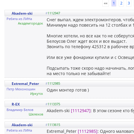
««
1
2
3
Akadem-ski
#
1112947
Ребята из ЛИНа
Снег выпал, ждем электромонтеров, чтоб
Академгородок
Минимум надо повесить на 12 столбах и 
Многие хотели, но все как то не соберутся
Белоусов Олег ждет всех и все выдаст.
Звонить по телефону 425312 в рабочее в
Или все уже фонарики купили и с Освещ
Подсыпать тоже скоро надо начинать, ло
на место только не забывайте!
Extremal_Peter
#
1112985
Петр Мехоношин
Один монтер готов )
Иркутск
R-EX
#
1113375
Владимир Белов
Akadem-ski
[1112947]
: В этом сезоне кто 
Шелехов
Akadem-ski
#
1113615
Ребята из ЛИНа
Extremal_Peter
[1112985]
: Одного маловат