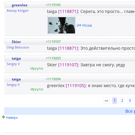
greenlex
#
1119105
Alexey Kolgan
taiga
[1118871]
: Серега, это просто... гла
[48 kb].jpg
Skier
#
1119107
Oleg Belousov
taiga
[1118871]
: Это действительно прост
taiga
#
1119203
Sergey V
Skier
[1119107]
: Завтра не смогу, уеду
Иркутск
taiga
#
1119204
Sergey V
greenlex
[1119105]
: я знаю место, где куч
Иркутск
««
1
2
3
Все 
Наверх