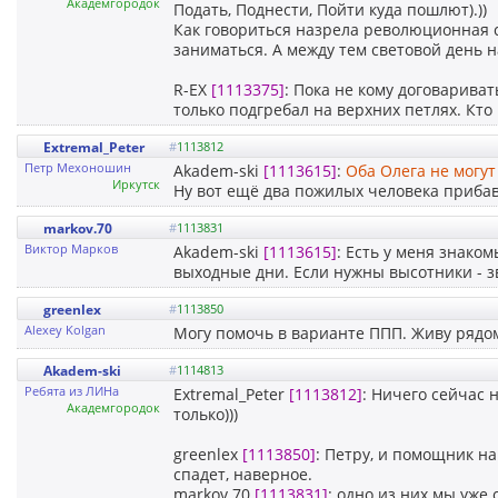
Академгородок
Подать, Поднести, Пойти куда пошлют).))
Как говориться назрела революционная с
заниматься. А между тем световой день н
R-EX
[1113375]
: Пока не кому договарива
только подгребал на верхних петлях. Кто 
Extremal_Peter
#
1113812
Петр Мехоношин
Akadem-ski
[1113615]
:
Оба Олега не могу
Иркутск
Ну вот ещё два пожилых человека прибав
markov.70
#
1113831
Виктор Марков
Akadem-ski
[1113615]
: Есть у меня знако
выходные дни. Если нужны высотники - з
greenlex
#
1113850
Alexey Kolgan
Могу помочь в варианте ППП. Живу рядом
Akadem-ski
#
1114813
Ребята из ЛИНа
Extremal_Peter
[1113812]
: Ничего сейчас 
Академгородок
только)))
greenlex
[1113850]
: Петру, и помощник на
спадет, наверное.
markov.70
[1113831]
: одно из них мы уже 