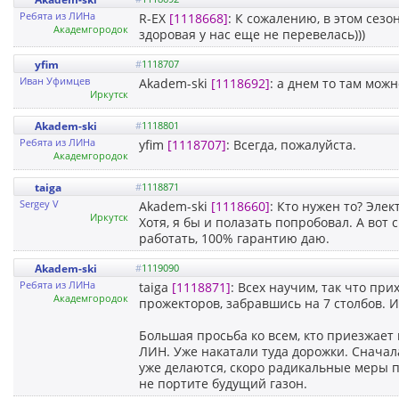
Ребята из ЛИНа
R-EX
[1118668]
: К сожалению, в этом сезо
Академгородок
здоровая у нас еще не перевелась)))
yfim
#
1118707
Иван Уфимцев
Akadem-ski
[1118692]
: а днем то там можн
Иркутск
Akadem-ski
#
1118801
Ребята из ЛИНа
yfim
[1118707]
: Всегда, пожалуйста.
Академгородок
taiga
#
1118871
Sergey V
Akadem-ski
[1118660]
: Кто нужен то? Эле
Иркутск
Хотя, я бы и полазать попробовал. А вот 
работать, 100% гарантию даю.
Akadem-ski
#
1119090
Ребята из ЛИНа
taiga
[1118871]
: Всех научим, так что при
Академгородок
прожекторов, забравшись на 7 столбов. И
Большая просьба ко всем, кто приезжает
ЛИН. Уже накатали туда дорожки. Сначал
уже делаются, скоро радикальные меры по
не портите будущий газон.