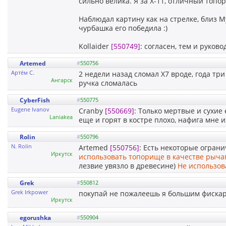
сильно велика. Я за Х-11, отличный топор
Наблюдал картину как на стрелке, близ М
чурбашка его победила :)
Kollaider
[550749]
: согласен, тем и руков
Artemed
#
550756
Артём С.
2 недели назад сломал Х7 вроде, года т
Ангарск
ручка сломалась
CyberFish
#
550775
Eugene Ivanov
Cranby
[550669]
: Только мертвые и сухие
Laniakea
еще и горят в костре плохо, нафига мне и
Rolin
#
550796
N. Rolin
Artemed
[550756]
: Есть некоторые огран
Иркутск
использовать топорище в качестве рыча
лезвие увязло в древесине)
Не использов
Grek
#
550812
Grek Irkpower
покупай не пожалеешь я большим фискарс
Иркутск
egorushka
#
550904