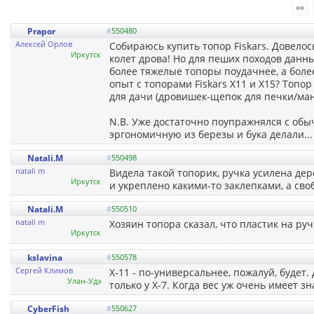
««
Prapor
#
550480
Алексей Орлов
Собираюсь купить топор Fiskars. Довелос
Иркутск
колет дрова! Но для пеших походов данны
более тяжелые топоры поудачнее, а более л
опыт с топорами Fiskars X11 и X15? Топор
для дачи (дровишек-щепок для печки/ман
N.B. Уже достаточно поупражнялся с обы
эргономичную из березы и бука делали... 
Natali.M
#
550498
natali m
Видела такой топорик, ручка усилена дер
Иркутск
и укреплено какими-то заклепками, а сво
Natali.M
#
550510
natali m
Хозяин топора сказал, что пластик на ру
Иркутск
kslavina
#
550578
Сергей Климов
Х-11 - по-универсальнее, пожалуй, будет.
Улан-Удэ
только у Х-7. Когда вес уж очень имеет з
CyberFish
#
550627