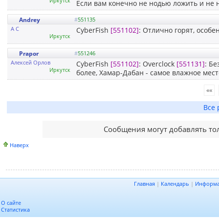
Иркутск
Если вам конечно не нодью ложить и не 
Andrey
#
551135
А С
CyberFish
[551102]
: Отлично горят, особе
Иркутск
Prapor
#
551246
Алексей Орлов
CyberFish
[551102]
: Overclock
[551131]
: Б
Иркутск
более, Хамар-Дабан - самое влажное мес
««
Все 
Сообщения могут добавлять то
Наверх
Главная
|
Календарь
|
Информ
О сайте
Статистика