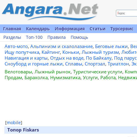
Главная
Календарь
Информация
Статьи
Турсервис
Разделы
Топ-100
Правила
Помощь
Авто-мото
,
Альпинизм и скалолазание
,
Беговые лыжи
,
Ве
Ищу попутчика
,
Кайтинг
,
Коньки
,
Лыжный туризм
,
Любит
Навигация и карты
,
Отдых на воде
,
По Байкалу
,
Под пару
Сноуборд и горные лыжи
,
Сплавы
,
Спортзал
,
Триатлон
,
Эк
Велотовары
,
Лыжный рынок
,
Туристические услуги
,
Комп
Продам
,
Барахолка
,
Нумизматика
,
Услуги
,
Работа
,
Недвиж
[
mobile
]
Топор Fiskars