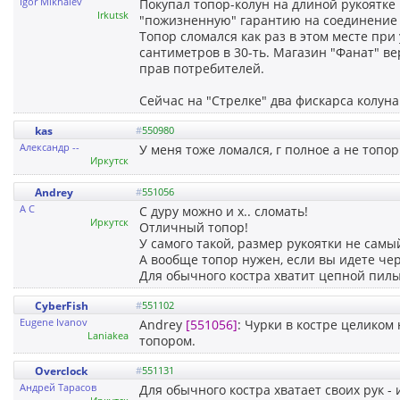
Igor Mikhalev
Покупал топор-колун на длиной рукоятке 
Irkutsk
"пожизненную" гарантию на соединение р
Топор сломался как раз в этом месте при
сантиметров в 30-ть. Магазин "Фанат" в
прав потребителей.
Сейчас на "Стрелке" два фискарса колуна
kas
#
550980
Александр --
У меня тоже ломался, г полное а не топор
Иркутск
Andrey
#
551056
А С
С дуру можно и х.. сломать!
Иркутск
Отличный топор!
У самого такой, размер рукоятки не самы
А вообще топор нужен, если вы идете че
Для обычного костра хватит цепной пилы
CyberFish
#
551102
Eugene Ivanov
Andrey
[551056]
: Чурки в костре целиком
Laniakea
топором.
Overclock
#
551131
Андрей Тарасов
Для обычного костра хватает своих рук - 