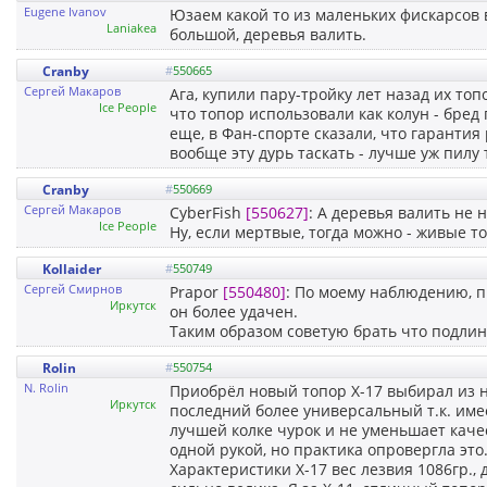
Eugene Ivanov
Юзаем какой то из маленьких фискарсов 
Laniakea
большой, деревья валить.
Cranby
#
550665
Сергей Макаров
Ага, купили пару-тройку лет назад их топо
Ice People
что топор использовали как колун - бред
еще, в Фан-спорте сказали, что гаранти
вообще эту дурь таскать - лучше уж пилу 
Cranby
#
550669
Сергей Макаров
CyberFish
[550627]
: А деревья валить не 
Ice People
Ну, если мертвые, тогда можно - живые то
Kollaider
#
550749
Сергей Смирнов
Prapor
[550480]
: По моему наблюдению, п
Иркутск
он более удачен.
Таким образом советую брать что подлин
Rolin
#
550754
N. Rolin
Приобрёл новый топор Х-17 выбирал из не
Иркутск
последний более универсальный т.к. име
лучшей колке чурок и не уменьшает каче
одной рукой, но практика опровергла это
Характеристики Х-17 вес лезвия 1086гр., д