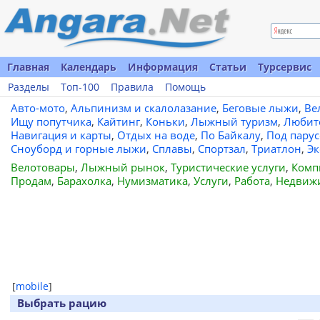
Главная
Календарь
Информация
Статьи
Турсервис
Разделы
Топ-100
Правила
Помощь
Авто-мото
,
Альпинизм и скалолазание
,
Беговые лыжи
,
Ве
Ищу попутчика
,
Кайтинг
,
Коньки
,
Лыжный туризм
,
Любит
Навигация и карты
,
Отдых на воде
,
По Байкалу
,
Под пару
Сноуборд и горные лыжи
,
Сплавы
,
Спортзал
,
Триатлон
,
Эк
Велотовары
,
Лыжный рынок
,
Туристические услуги
,
Комп
Продам
,
Барахолка
,
Нумизматика
,
Услуги
,
Работа
,
Недвиж
[
mobile
]
Выбрать рацию