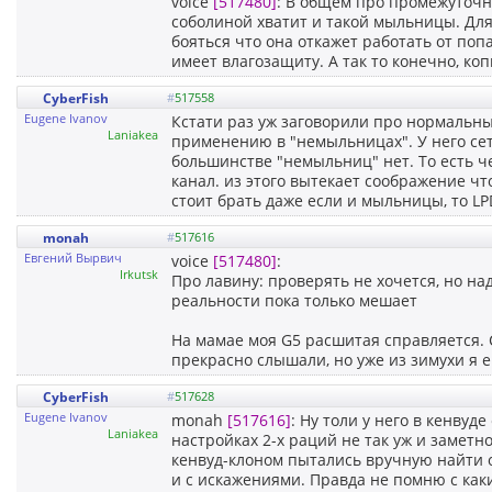
voice
[517480]
: В общем про промежуточно
соболиной хватит и такой мыльницы. Для
бояться что она откажет работать от поп
имеет влагозащиту. А так то конечно, ко
CyberFish
#
517558
Eugene Ivanov
Кстати раз уж заговорили про нормальн
Laniakea
применению в "немыльницах". У него сетк
большинстве "немыльниц" нет. То есть ч
канал. из этого вытекает соображение чт
стоит брать даже если и мыльницы, то L
monah
#
517616
Евгений Вырвич
voice
[517480]
:
Irkutsk
Про лавину: проверять не хочется, но на
реальности пока только мешает
На мамае моя G5 расшитая справляется. С
прекрасно слышали, но уже из зимухи я е
CyberFish
#
517628
Eugene Ivanov
monah
[517616]
: Ну толи у него в кенвуд
Laniakea
настройках 2-х раций не так уж и заметно
кенвуд-клоном пытались вручную найти од
и с искажениями. Правда не помню с ка