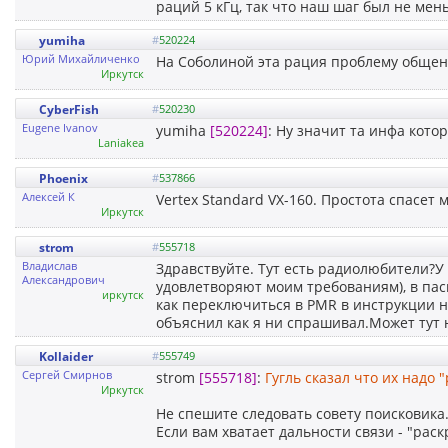
раций 5 кГц, так что наш шаг был не мен
yumiha
#
520224
Юрий Михайличенко
На Соболиной эта рация проблему общени
Иркутск
CyberFish
#
520230
Eugene Ivanov
yumiha
[520224]
: Ну значит та инфа кото
Laniakea
Phoenix
#
537866
Алексей К
Vertex Standard VX-160. Простота спасет м
Иркутск
strom
#
555718
Владислав
Здравствуйте. Тут есть радиолюбители?У
Александрович
удовлетворяют моим требованиям), в пас
иркутск
как переключиться в PMR в инструкции не 
объяснил как я ни спрашивал.Может тут н
Kollaider
#
555749
Сергей Смирнов
strom
[555718]
:
Гугль сказал что их надо 
Иркутск
Не спешите следовать совету поисковика
Если вам хватает дальности связи - "рас