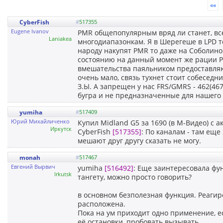
««
CyberFish
#
517355
Eugene Ivanov
PMR общепопулярным вряд ли станет, все
Laniakea
многодиапазонкам. Я в Шерегеше в LPD т
народу накупят PMR то даже на Соболино
состоянию на данный момент же рации PM
вмешательства паяльником предоставляют
очень мало, связь тухнет стоит собеседни
З.Ы. А запрещен у нас FRS/GMRS - 462(46
бугра и не предназначенные для нашего р
yumiha
#
517409
Юрий Михайличенко
Купил Midland G5 за 1690 (в М-Видео) с 
Иркутск
CyberFish
[517355]
: По каналам - там еще
мешают друг другу сказать не могу.
monah
#
517467
Евгений Вырвич
yumiha
[516492]
: Еще заинтересовала фун
Irkutsk
тангету, можно просто говорить?
в основном безполезная функция. Реагир
расположена.
Пока на ум приходит одно применение, е
её остановки, пробовать вызывать...