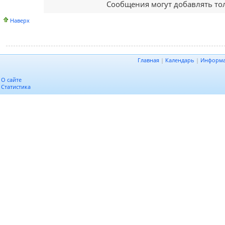
Сообщения могут добавлять то
Наверх
Главная
|
Календарь
|
Информ
О сайте
Статистика