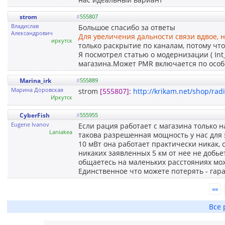
strom
#
555807
Владислав
Большое спасибо за ответы
Александрович
Для увеличения дальности связи вдвое, 
иркутск
только раскрытие по каналам, потому чт
Я посмотрел статью о модернизации ( In
магазина.Может PMR включается по особо
Marina_irk
#
555889
Марина Доровская
strom
[555807]
:
http://krikam.net/shop/ra
Иркутск
CyberFish
#
555955
Eugene Ivanov
Если рация работает с магазина только на
Laniakea
такова разрешенная мощность у нас для 
10 мВт она работает практически никак, 
никаких заявленных 5 км от нее не добье
общаетесь на маленьких расстояниях мож
Единственное что можете потерять - гара
««
Все 