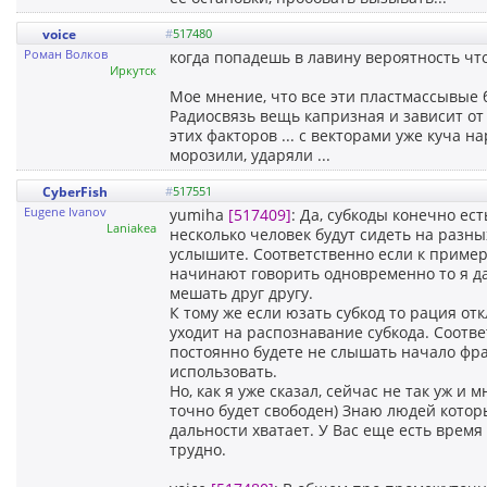
voice
#
517480
Роман Волков
когда попадешь в лавину вероятность чт
Иркутск
Мое мнение, что все эти пластмассывые 
Радиосвязь вещь капризная и зависит от
этих факторов ... с векторами уже куча 
морозили, ударяли ...
CyberFish
#
517551
Eugene Ivanov
yumiha
[517409]
: Да, субкоды конечно ест
Laniakea
несколько человек будут сидеть на разны
услышите. Соответственно если к примеру
начинают говорить одновременно то я да
мешать друг другу.
К тому же если юзать субкод то рация от
уходит на распознавание субкода. Соотв
постоянно будете не слышать начало фра
использовать.
Но, как я уже сказал, сейчас не так уж и
точно будет свободен) Знаю людей котор
дальности хватает. У Вас еще есть врем
трудно.