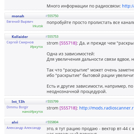
Много информации по радиосвязи:
http:
monah
#
555750
Евгений Вырвич
попробуйте просто пролистать все каналы
Irkutsk
Kollaider
#
555753
Сергей Смирнов
strom
[555718]
: Да, и прежде чем "раскр
Иркутск
Одна из зависимостей:
Для увеличения дальности связи вдвое, 
Так что "раскрытие" может очень заметн
ибо "раскрытие" бытовой рации увеличи
Есть и другие зависимости, например, п
неоднозначной процедурой.
Int_13h
#
555799
Dimmu Borgir
strom
[555718]
:
http://mods.radioscanner.
наноИркутск
alvi
#
555804
Александр Александр
это, я тут рацию продаю - вектор вт-44 с
нас идеальный вариант