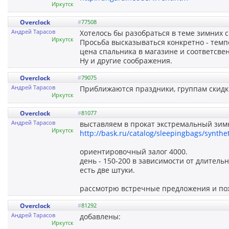
Иркутск
Overclock
#
77508
Андрей Тарасов
Хотелось бы разобраться в теме зимних с
Иркутск
Просьба высказываться конкретно - темпе
цена спальника в магазине и соответсвен
Ну и другие соображения.
Overclock
#
79075
Андрей Тарасов
Приближаются праздники, группам скидки
Иркутск
Overclock
#
81077
Андрей Тарасов
выставляем в прокат экстремальный зим
Иркутск
http://bask.ru/catalog/sleepingbags/synthe
ориентировочный залог 4000.
день - 150-200 в зависимости от длитель
есть две штуки.
рассмотрю встречные предложения и по
Overclock
#
81292
Андрей Тарасов
добавлены:
Иркутск