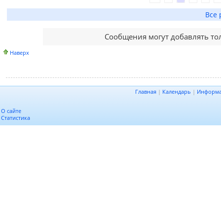
Все 
Сообщения могут добавлять то
Наверх
Главная
|
Календарь
|
Информ
О сайте
Статистика