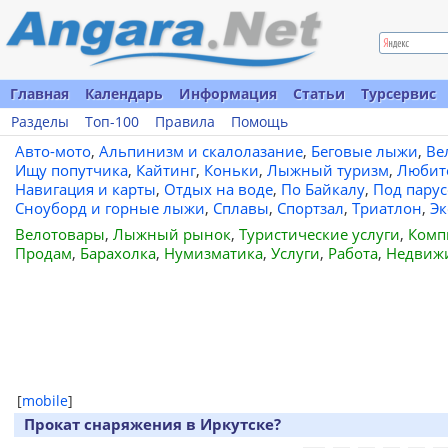
Главная
Календарь
Информация
Статьи
Турсервис
Разделы
Топ-100
Правила
Помощь
Авто-мото
,
Альпинизм и скалолазание
,
Беговые лыжи
,
Ве
Ищу попутчика
,
Кайтинг
,
Коньки
,
Лыжный туризм
,
Любит
Навигация и карты
,
Отдых на воде
,
По Байкалу
,
Под пару
Сноуборд и горные лыжи
,
Сплавы
,
Спортзал
,
Триатлон
,
Эк
Велотовары
,
Лыжный рынок
,
Туристические услуги
,
Комп
Продам
,
Барахолка
,
Нумизматика
,
Услуги
,
Работа
,
Недвиж
[
mobile
]
Прокат снаряжения в Иркутске?