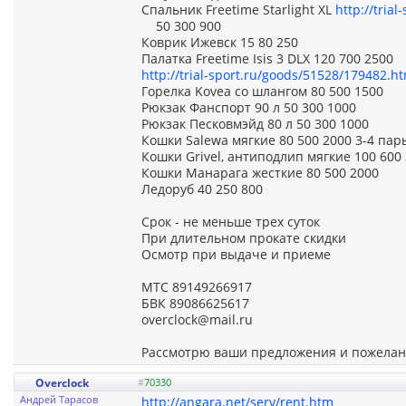
Спальник Freetime Starlight XL
http://tria
50 300 900
Коврик Ижевск 15 80 250
Палатка Freetime Isis 3 DLX 120 700 2500
http://trial-sport.ru/goods/51528/179482.h
Горелка Kovea со шлангом 80 500 1500
Рюкзак Фанспорт 90 л 50 300 1000
Рюкзак Песковмэйд 80 л 50 300 1000
Кошки Salewa мягкие 80 500 2000 3-4 пар
Кошки Grivel, антиподлип мягкие 100 600
Кошки Манарага жесткие 80 500 2000
Ледоруб 40 250 800
Срок - не меньше трех суток
При длительном прокате скидки
Осмотр при выдаче и приеме
МТС 89149266917
БВК 89086625617
overclock@mail.ru
Рассмотрю ваши предложения и пожелан
Overclock
#
70330
Андрей Тарасов
http://angara.net/serv/rent.htm