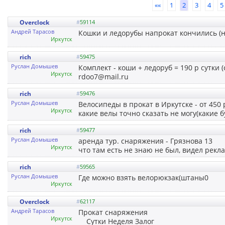
««
1
2
3
4
5
Overclock
#
59114
Андрей Тарасов
Кошки и ледорубы напрокат кончились (н
Иркутск
rich
#
59475
Руслан Домышев
Комплект - коши + ледоруб = 190 р сутки (
Иркутск
rdoo7@mail.ru
rich
#
59476
Руслан Домышев
Велосипеды в прокат в Иркутске - от 450 
Иркутск
какие велы точно сказать не могу(какие б
rich
#
59477
Руслан Домышев
аренда тур. снаряжения - Грязнова 13
Иркутск
что там есть не знаю не был, видел рекл
rich
#
59565
Руслан Домышев
Где можно взять велорюкзак(штаны0
Иркутск
Overclock
#
62117
Андрей Тарасов
Прокат снаряжения
Иркутск
Сутки Неделя Залог