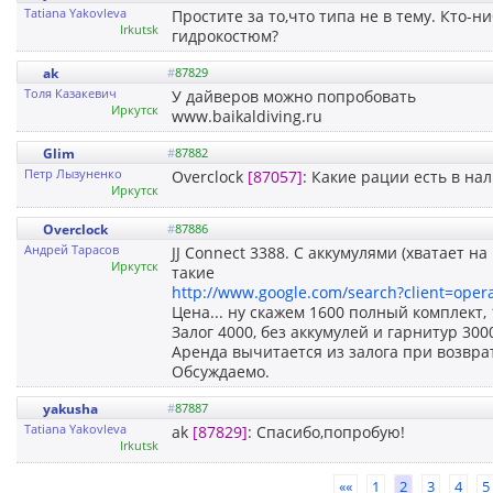
Tatiana Yakovleva
Простите за то,что типа не в тему. Кто-н
Irkutsk
гидрокостюм?
ak
#
87829
Толя Казакевич
У дайверов можно попробовать
Иркутск
www.baikaldiving.ru
Glim
#
87882
Петр Лызуненко
Overclock
[87057]
: Какие рации есть в на
Иркутск
Overclock
#
87886
Андрей Тарасов
JJ Connect 3388. С аккумулями (хватает н
Иркутск
такие
http://www.google.com/search?client=oper
Цена... ну скажем 1600 полный комплект, 1
Залог 4000, без аккумулей и гарнитур 300
Аренда вычитается из залога при возврат
Обсуждаемо.
yakusha
#
87887
Tatiana Yakovleva
ak
[87829]
: Спасибо,попробую!
Irkutsk
««
1
2
3
4
5