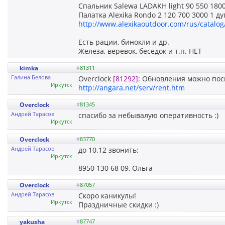
Спальник Salewa LADAKH light 90 550 1800 
Палатка Alexika Rondo 2 120 700 3000 1 
http://www.alexikaoutdoor.com/rus/catalog/t
Есть рации, бинокли и др.
Железа, веревок, беседок и т.п. НЕТ
kimka
#
81311
Галина Белова
Overclock
[81292]
: Обновления можно посм
Иркутск
http://angara.net/serv/rent.htm
Overclock
#
81345
Андрей Тарасов
спасибо за небывалую оперативность :)
Иркутск
Overclock
#
83770
Андрей Тарасов
до 10.12 звонить:
Иркутск
8950 130 68 09, Ольга
Overclock
#
87057
Андрей Тарасов
Скоро каникулы!
Иркутск
Праздничные скидки :)
yakusha
#
87747