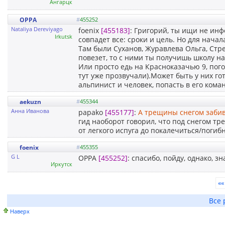
Ангарцк
OPPA
#
455252
Nataliya Dereviyago
foenix
[455183]
: Григорий, ты ищи не ин
Irkutsk
совпадет все: сроки и цель. Но для начал
Там были Суханов, Журавлева Ольга, Стр
повезет, то с ними ты получишь школу на
Или просто едь на Красноказачью 9, пого
тут уже прозвучали).Может быть у них го
альпинист и человек, попасть в его кома
aekuzn
#
455344
Анна Иванова
papako
[455177]
:
А трещины снегом забив
гид наоборот говорил, что под снегом тр
от легкого испуга до покалечиться/погиб
foenix
#
455355
G L
OPPA
[455252]
: cпасибо, пойду, однако, з
Иркутск
««
Все 
Наверх