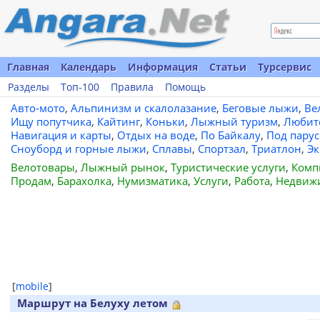
Главная
Календарь
Информация
Статьи
Турсервис
Разделы
Топ-100
Правила
Помощь
Авто-мото
,
Альпинизм и скалолазание
,
Беговые лыжи
,
Ве
Ищу попутчика
,
Кайтинг
,
Коньки
,
Лыжный туризм
,
Любит
Навигация и карты
,
Отдых на воде
,
По Байкалу
,
Под пару
Сноуборд и горные лыжи
,
Сплавы
,
Спортзал
,
Триатлон
,
Эк
Велотовары
,
Лыжный рынок
,
Туристические услуги
,
Комп
Продам
,
Барахолка
,
Нумизматика
,
Услуги
,
Работа
,
Недвиж
[
mobile
]
Маршрут на Белуху летом