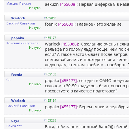
Максим Пензин
aekuzn
[455008]
: Первая циферка 8 в наз
Иркутск
Warlock
#
455086
Василий Савенков
foenix
[455000]
: Главное - это желание.
Иркутск
papako
#
455177
Константин Суханов
Warlock
[455086]
: К желанию очень нелиш
Иркутск
рельефа по голому льду проще, чем по сн
если? А такое часто бывает после ветров.
снегом забивает, и проходятся они легче
ледопадам, стенкам, гребням - наоборот. 
foenix
#
455183
G L
papako
[455177]
: сегодня в ФАИО получи
Иркутск
склоном в 30-50 градусов - блин, опасно р
посоветуете в качестве подготовки?
Warlock
#
455184
Василий Савенков
papako
[455177]
: Берем тяпки и ледобуры,
Иркутск
uzya
#
455228
Ромга ***
Вася, тебе зачем снежный барс?))) сбегай