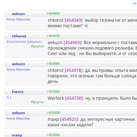
««
aekuzn
#
454969
Анна Иванова
shkonst
[454949]
: выбор сезона не от мен
моими постами? =)
shkonst
#
454978
Константин Шишкин
aekuzn
[454969]
: Все мормально с постам
Иркутск
прохождении снежно-ледового рельефа. В
Снег или лед - не Вы выбираете, и от сезо
aekuzn
#
454989
Анна Иванова
shkonst
[454978]
: да, вы правы, опыта ма
говорили, что осенью там больше солнца
день.
foenix
#
455000
G L
Warlock
[454730]
: ну, в принципе, было бы
Иркутск
aekuzn
#
455008
Анна Иванова
maxp
[454925]
: да, интересные картинки.
каких числах ходили?
maxp
#
455068