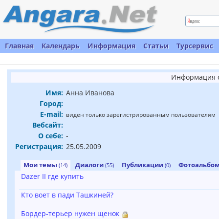
Главная
Календарь
Информация
Статьи
Турсервис
Информация о
Имя:
Анна Иванова
Город:
E-mail:
виден только зарегистрированным пользователям
Вебсайт:
О себе:
-
Регистрация:
25.05.2009
Мои темы
Диалоги
Публикации
Фотоальбо
(14)
(55)
(0)
Dazer II где купить
Кто воет в пади Ташкиней?
Бордер-терьер нужен щенок