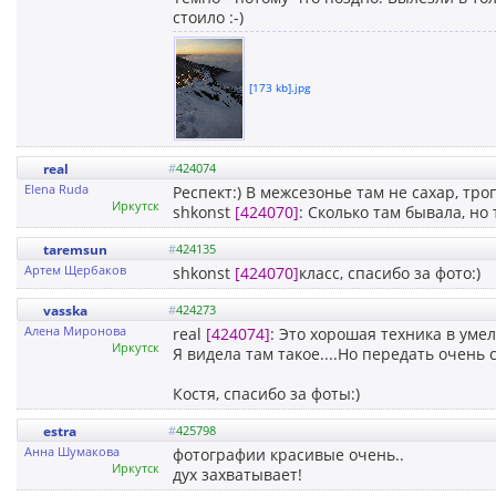
стоило :-)
[173 kb].jpg
real
#
424074
Elena Ruda
Респект:) В межсезонье там не сахар, тро
Иркутск
shkonst
[424070]
: Сколько там бывала, но
taremsun
#
424135
Артем Щербаков
shkonst
[424070]
класс, спасибо за фото:)
vasska
#
424273
Алена Миронова
real
[424074]
: Это хорошая техника в умел
Иркутск
Я видела там такое....Но передать очень 
Костя, спасибо за фоты:)
estra
#
425798
Анна Шумакова
фотографии красивые очень..
Иркутск
дух захватывает!