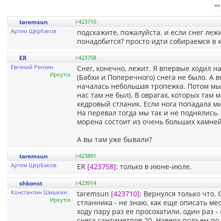
««
taremsun
#
423710
Артем Щербаков
подскажите, пожалуйста. и если снег лежи
понадобится? просто идти собираемся в к
ER
#
423758
Евгений Рензин
Снег, конечно, лежит. Я впервые ходил н
Иркутск
(Бабхи и Поперечного) снега не было. А 
началась небольшая тропежка. Потом мы 
нас там не был). В оврагах, которых там 
кедровый стланик. Если нога попадала м
На перевал тогда мы так и не поднялись. 
морена состоит из очень больших камней
А вы там уже бывали?
taremsun
#
423891
Артем Щербаков
ER
[423758]
: только в июне-июле.
shkonst
#
423914
Константин Шишкин
taremsun
[423710]
: Вернулся только что.
Иркутск
стланника - не знаю, как еще описать мес
ходу пару раз ее просохатили, один раз 
снега сантиметров 20. Наверх подъем по 