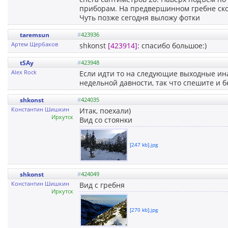
приборам. На предвершинном гребне сколь
Чуть позже сегодня выложу фотки
taremsun
#
423936
Артем Щербаков
shkonst
[423914]
: спасибо большое:)
tSAy
#
423948
Alex Rock
Если идти то на следующие выходные ина
недельной давности, так что спешите и 
shkonst
#
424035
Константин Шишкин
Итак, поехали)
Иркутск
Вид со стоянки
[247 kb].jpg
shkonst
#
424049
Константин Шишкин
Вид с гребня
Иркутск
[270 kb].jpg