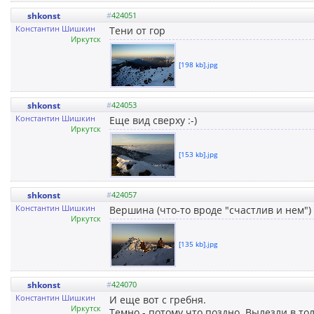
shkonst
#
424051
Константин Шишкин
Тени от гор
Иркутск
[198 kb].jpg
shkonst
#
424053
Константин Шишкин
Еще вид сверху :-)
Иркутск
[153 kb].jpg
shkonst
#
424057
Константин Шишкин
Вершина (что-то вроде "счастлив и нем")
Иркутск
[135 kb].jpg
shkonst
#
424070
Константин Шишкин
И еще вот с гребня.
Иркутск
Темно - потому что поздно. Вылезли в то