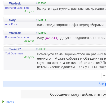
Warlock
#
425808
Василий Савенков
Эх, идти туда нужно, раз там так красиво :)
Иркутск
tSAy
#
425811
Alex Rock
Вася сходи, хорошее офп перед сборами 
Warlock
#
425842
Василий Савенков
tSAy
[425811]
: Да уже поздновато, теперь 
Иркутск
Turist57
#
540933
Yuri Openman
Почему-то тема Порожистого на разных вет
Иркутск
немного... Может собрать и объединить н
ходят по осени, а не весной или летом? 
летом - клещи одолели... Как у OPPы , за
««
Все 
Сообщения могут добавлять то
Наверх