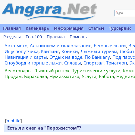
Главная
Календарь
Информация
Статьи
Турсервис
Разделы
Топ-100
Правила
Помощь
Авто-мото
,
Альпинизм и скалолазание
,
Беговые лыжи
,
Ве
Ищу попутчика
,
Кайтинг
,
Коньки
,
Лыжный туризм
,
Любит
Навигация и карты
,
Отдых на воде
,
По Байкалу
,
Под пару
Сноуборд и горные лыжи
,
Сплавы
,
Спортзал
,
Триатлон
,
Эк
Велотовары
,
Лыжный рынок
,
Туристические услуги
,
Комп
Продам
,
Барахолка
,
Нумизматика
,
Услуги
,
Работа
,
Недвиж
[
mobile
]
Есть ли снег на "Порожистом"?