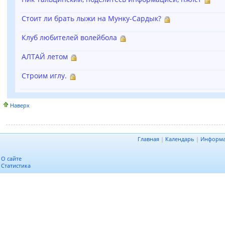
Стоит ли брать лыжи на Мунку-Сардык?
Клуб любителей волейбола
АЛТАЙ летом
Строим иглу.
Наверх
Главная
|
Календарь
|
Информ
О сайте
Статистика