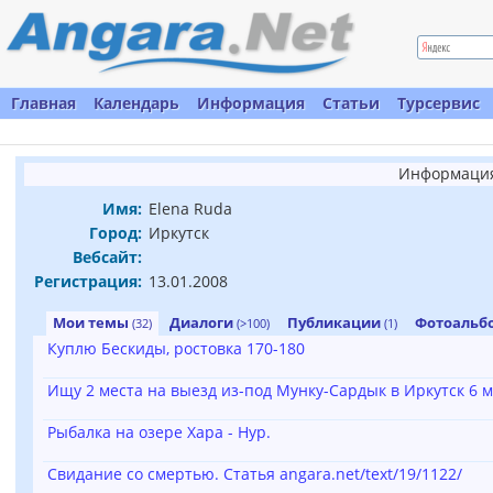
Главная
Календарь
Информация
Статьи
Турсервис
Информация
Имя:
Elena Ruda
Город:
Иркутск
Вебсайт:
Регистрация:
13.01.2008
Мои темы
Диалоги
Публикации
Фотоаль
(32)
(>100)
(1)
Куплю Бескиды, ростовка 170-180
Ищу 2 места на выезд из-под Мунку-Сардык в Иркутск 6 м
Рыбалка на озере Хара - Нур.
Свидание со смертью. Статья angara.net/text/19/1122/