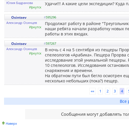
Юлия Бадранова
Удачи!!! А какие цели экспедиции? Куда 
Иркутск
Osintsev
#
595296
Александр Осинцев
Продолжат работу в районе "Треугольник"
Иркутск
наши ребята начали разработку новых п
работы в этих входах.
Osintsev
#
597267
Александр Осинцев
В ночь с 4 на 5 сентября из пещеры Прор
Иркутск
спелеологов «Арабика». Пещера Прорва о
исследование этой уникальной пещеры. 
10 спелеологов. Исследования останови
снаряжения и времени.
На обратном пути был бегло осмотрен ещ
несколько небольших (пока?) пещер.
««
1
2
3
4
Все 
Сообщения могут добавлять то
Наверх