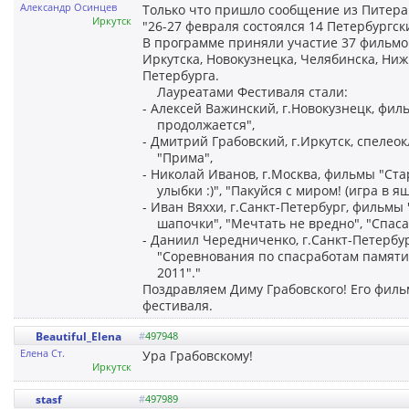
Александр Осинцев
Только что пришло сообщение из Питера
Иркутск
"26-27 февраля состоялся 14 Петербургс
В программе приняли участие 37 фильмо
Иркутска, Новокузнецка, Челябинска, Ниж
Петербурга.
Лауреатами Фестиваля стали:
- Алексей Важинский, г.Новокузнецк, фи
продолжается",
- Дмитрий Грабовский, г.Иркутск, спелео
"Прима",
- Николай Иванов, г.Москва, фильмы "Ст
улыбки :)", "Пакуйся с миром! (игра в ящ
- Иван Вяххи, г.Санкт-Петербург, фильмы
шапочки", "Мечтать не вредно", "Спаса
- Даниил Чередниченко, г.Санкт-Петербур
"Соревнования по спасработам памяти 
2011"."
Поздравляем Диму Грабовского! Его фил
фестиваля.
Beautiful_Elena
#
497948
Елена Ст.
Ура Грабовскому!
Иркутск
stasf
#
497989