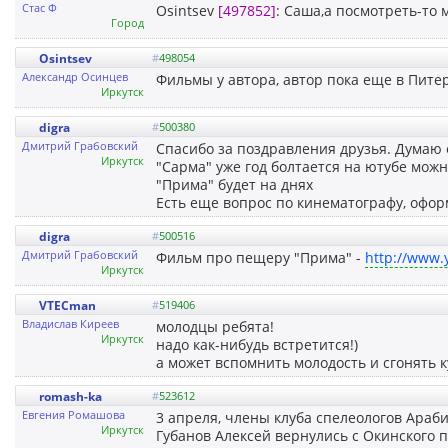
Стас Ф
Osintsev
[497852]
: Саша,а посмотреть-то
Город
Osintsev
#
498054
Александр Осинцев
Фильмы у автора, автор пока еще в Пите
Иркутск
digra
#
500380
Дмитрий Грабовский
Спасибо за поздравления друзья. Думаю
Иркутск
"Сарма" уже год болтается на ютубе мож
"Прима" будет на днях
Есть еще вопрос по кинематографу, офор
digra
#
500516
Дмитрий Грабовский
Фильм про пещеру "Прима" -
http://www
Иркутск
VTECman
#
519406
Владислав Киреев
молодцы ребята!
Иркутск
надо как-нибудь встретится!)
а может вспомнить молодость и сгонять к
romash-ka
#
523612
Евгения Ромашова
3 апреля, члены клуба спелеологов Араби
Иркутск
Губанов Алексей вернулись с Окинского 