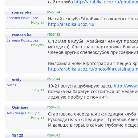
сайте клуба
http://arabika.ucoz.ru/photo/o
romash-ka
#
527574
Евгения Ромашова
На сайте клуба "Арабика" выложены фот
Иркутск
http://arabika.ucoz.ru/
romash-ka
#
536413
Евгения Ромашова
С 12 мая в Клубе "Арабика" начнут прох
Иркутск
методика). Соло транспартировка, больш
членов других спелеоклубов присоединит
Выложили новые фотографии с пещер Хр
http://arabika.ucoz.ru/photo/khrustalnaja
eridy
#
577844
олег Б
19-21 августа, дублирую здесь
http://www
иркутск
поездка на Харагун состоиться от желан
ледяную пробку не помнит)
Osintsev
#
594735
Александр Осинцев
Стартовала очередная экспедиция клуба "
Иркутск
Руководитель экспедиции - Трегубов Алек
И дальше в горы, в самые глубокие пеще
YB123
#
594842