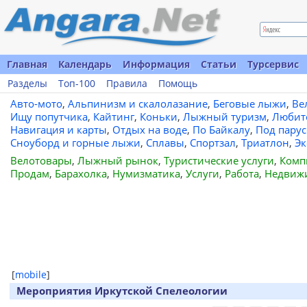
Главная
Календарь
Информация
Статьи
Турсервис
Разделы
Топ-100
Правила
Помощь
Авто-мото
,
Альпинизм и скалолазание
,
Беговые лыжи
,
Ве
Ищу попутчика
,
Кайтинг
,
Коньки
,
Лыжный туризм
,
Любит
Навигация и карты
,
Отдых на воде
,
По Байкалу
,
Под пару
Сноуборд и горные лыжи
,
Сплавы
,
Спортзал
,
Триатлон
,
Эк
Велотовары
,
Лыжный рынок
,
Туристические услуги
,
Комп
Продам
,
Барахолка
,
Нумизматика
,
Услуги
,
Работа
,
Недвиж
[
mobile
]
Мероприятия Иркутской Спелеологии