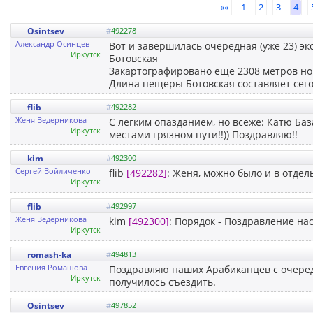
««
1
2
3
4
Osintsev
#
492278
Александр Осинцев
Вот и завершилась очередная (уже 23) э
Иркутск
Ботовская
Закартографировано еще 2308 метров н
Длина пещеры Ботовская составляет сег
flib
#
492282
Женя Ведерникова
С легким опазданием, но всёже: Катю Ба
Иркутск
местами грязном пути!!)) Поздравляю!!
kim
#
492300
Сергей Войличенко
flib
[492282]
: Женя, можно было и в отдел
Иркутск
flib
#
492997
Женя Ведерникова
kim
[492300]
: Порядок - Поздравление нас
Иркутск
romash-ka
#
494813
Евгения Ромашова
Поздравляю наших Арабиканцев с очеред
Иркутск
получилось съездить.
Osintsev
#
497852