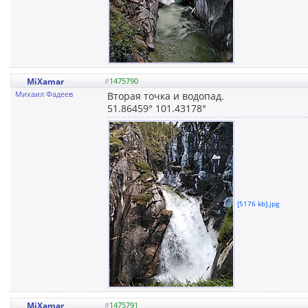
MiXamar
#
1475790
Михаил Фадеев
Вторая точка и водопад.
51.86459° 101.43178°
[5176 kb].jpg
MiXamar
#
1475791