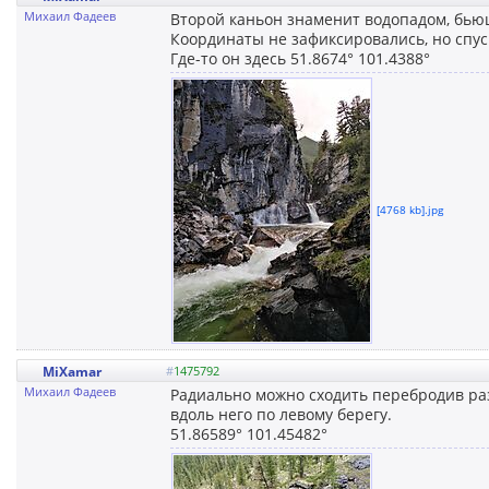
Михаил Фадеев
Второй каньон знаменит водопадом, бью
Координаты не зафиксировались, но спус
Где-то он здесь 51.8674° 101.4388°
[4768 kb].jpg
MiXamar
#
1475792
Михаил Фадеев
Радиально можно сходить перебродив ра
вдоль него по левому берегу.
51.86589° 101.45482°