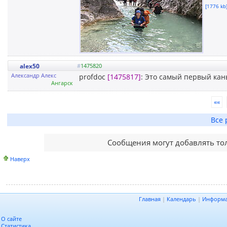
[1776 kb]
alex50
#
1475820
Александр Алекс
profdoc
[1475817]
: Это самый первый кан
Ангарск
««
Все 
Сообщения могут добавлять то
Наверх
Главная
|
Календарь
|
Информ
О сайте
Статистика