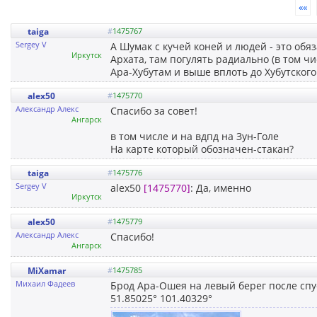
««
taiga
#
1475767
Sergey V
А Шумак с кучей коней и людей - это обя
Иркутск
Архата, там погулять радиально (в том чи
Ара-Хубутам и выше вплоть до Хубутског
alex50
#
1475770
Александр Алекс
Спасибо за совет!
Ангарск
в том числе и на вдпд на Зун-Голе
На карте который обозначен-стакан?
taiga
#
1475776
Sergey V
alex50
[1475770]
: Да, именно
Иркутск
alex50
#
1475779
Александр Алекс
Спасибо!
Ангарск
MiXamar
#
1475785
Михаил Фадеев
Брод Ара-Ошея на левый берег после спус
51.85025° 101.40329°