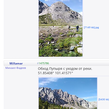
[7149 kb].jpg
MiXamar
#
1475786
Михаил Фадеев
Обход Пупыря с уходом от реки.
51.85408° 101.41571°
[5430 kb]