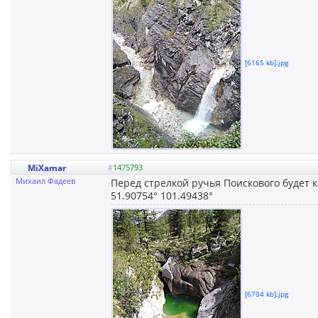
[6165 kb].jpg
MiXamar
#
1475793
Михаил Фадеев
Перед стрелкой ручья Поискового будет к
51.90754° 101.49438°
[6704 kb].jpg