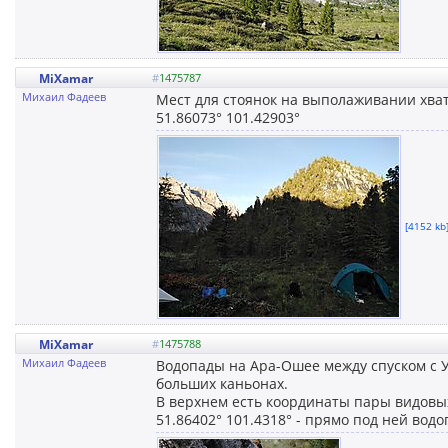
MiXamar
#
1475787
Михаил Фадеев
Мест для стоянок на выполаживании хвата
51.86073° 101.42903°
[4152 kb]
MiXamar
#
1475788
Михаил Фадеев
Водопады на Ара-Ошее между спуском с У
больших каньонах.
В верхнем есть координаты пары видовых
51.86402° 101.4318° - прямо под ней водо