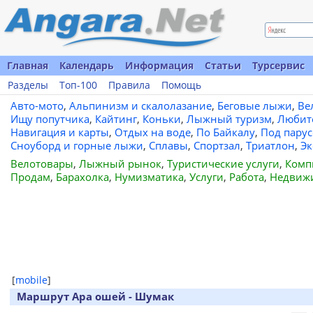
Главная
Календарь
Информация
Статьи
Турсервис
Разделы
Топ-100
Правила
Помощь
Авто-мото
,
Альпинизм и скалолазание
,
Беговые лыжи
,
Ве
Ищу попутчика
,
Кайтинг
,
Коньки
,
Лыжный туризм
,
Любит
Навигация и карты
,
Отдых на воде
,
По Байкалу
,
Под пару
Сноуборд и горные лыжи
,
Сплавы
,
Спортзал
,
Триатлон
,
Эк
Велотовары
,
Лыжный рынок
,
Туристические услуги
,
Комп
Продам
,
Барахолка
,
Нумизматика
,
Услуги
,
Работа
,
Недвиж
[
mobile
]
Маршрут Ара ошей - Шумак