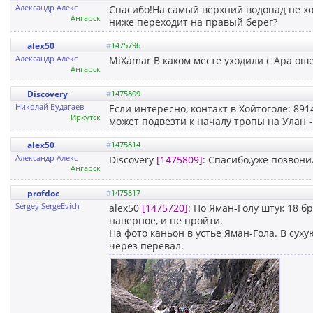
Александр Алекс
Спасибо!На самый верхний водопад не хо
Ангарск
ниже переходит на правый берег?
alex50
#
1475796
Александр Алекс
MiXamar В каком месте уходили с Ара ош
Ангарск
Discovery
#
1475809
Николай Будагаев
Если интересно, контакт в Хойтоголе: 891
Иркутск
может подвезти к началу тропы на Улан - 
alex50
#
1475814
Александр Алекс
Discovery
[1475809]
: Спасибо,уже позвони
Ангарск
profdoc
#
1475817
Sergey SergeEvich
alex50
[1475720]
: По Яман-Голу штук 18 б
наверное, и не пройти.
На фото каньон в устье Яман-Гола. В суху
через перевал.