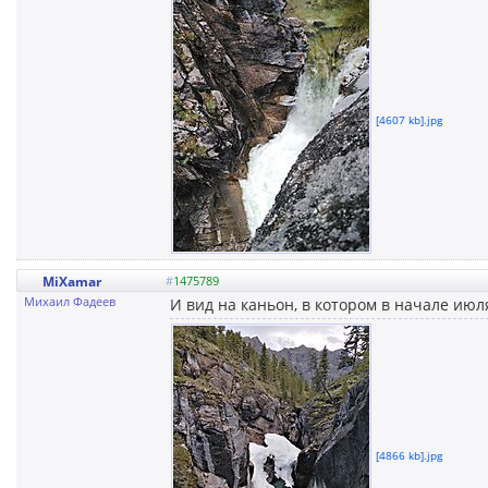
[4607 kb].jpg
MiXamar
#
1475789
Михаил Фадеев
И вид на каньон, в котором в начале июл
[4866 kb].jpg