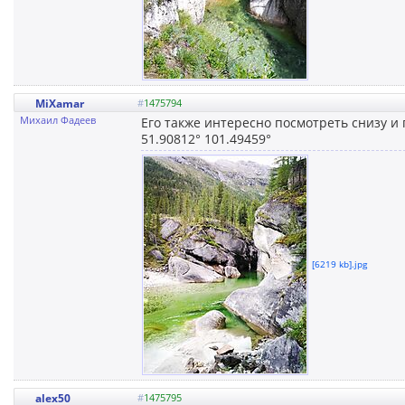
MiXamar
#
1475794
Михаил Фадеев
Его также интересно посмотреть снизу и
51.90812° 101.49459°
[6219 kb].jpg
alex50
#
1475795