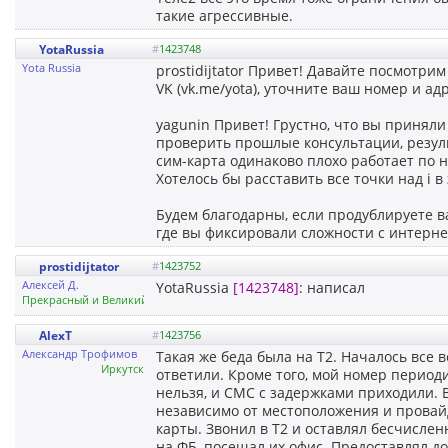
такие агрессивные.
YotaRussia
#
1423748
Yota Russia
prostidijtator Привет! Давайте посмотри
VK (vk.me/yota), уточните ваш номер и а
yagunin Привет! Грустно, что вы приняли
проверить прошлые консультации, резуль
сим-карта одинаково плохо работает по н
Хотелось бы расставить все точки над i в
Будем благодарны, если продублируете в
где вы фиксировали сложности с интерне
prostidijtator
#
1423752
Алексей Д.
YotaRussia
[1423748]
: написал
Прекрасный и Великий Иркутск
AlexT
#
1423756
Александр Трофимов
Такая же беда была на Т2. Началось все в
Иркутск
ответили. Кроме того, мой номер период
нельзя, и СМС с задержками приходили. В
независимо от местоположения и провай
карты. Звонил в Т2 и оставлял бесчисле
на ФБ, посещал их офис. Предоставлял д