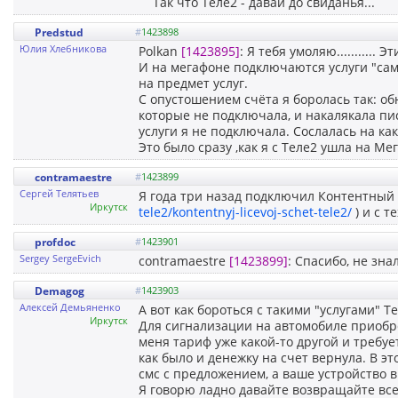
Так что Теле2 - давай до свиданья...
Predstud
#
1423898
Юлия Хлебникова
Polkan
[1423895]
: Я тебя умоляю...........
И на мегафоне подключаются услуги "сам
на предмет услуг.
С опустошением счёта я боролась так: об
которые не подключала, и накалякала пис
услуги я не подключала. Сослалась на как
Это было сразу ,как я с Теле2 ушла на Ме
contramaestre
#
1423899
Сергей Телятьев
Я года три назад подключил Контентный 
Иркутск
tele2/kontentnyj-licevoj-schet-tele2/
) и с т
profdoc
#
1423901
Sergey SergeEvich
contramaestre
[1423899]
: Спасибо, не знал
Demagog
#
1423903
Алексей Демьяненко
А вот как бороться с такими "услугами" Те
Иркутск
Для сигнализации на автомобиле приобр
меня тариф уже какой-то другой и требуе
как было и денежку на счет вернула. В эт
смс с предложением, а ваше устройство в
Я говорю ладно давайте возвращайте все 