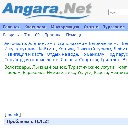
Главная
Календарь
Информация
Статьи
Турсервис
Разделы
Топ-100
Правила
Помощь
Авто-мото
,
Альпинизм и скалолазание
,
Беговые лыжи
,
Ве
Ищу попутчика
,
Кайтинг
,
Коньки
,
Лыжный туризм
,
Любит
Навигация и карты
,
Отдых на воде
,
По Байкалу
,
Под пару
Сноуборд и горные лыжи
,
Сплавы
,
Спортзал
,
Триатлон
,
Эк
Велотовары
,
Лыжный рынок
,
Туристические услуги
,
Комп
Продам
,
Барахолка
,
Нумизматика
,
Услуги
,
Работа
,
Недвиж
[
mobile
]
Проблема с ТЕЛЕ2?