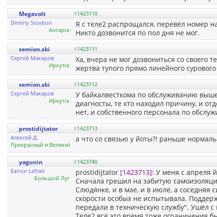
Megavolt
#
1423110
Dmitriy Stovbun
Я с теле2 распрощался, перевёл номер на
Ангарск
Никто дозвонится по пол дня не мог.
semion.ski
#
1423111
Сергей Макаров
Ха, вчера не мог дозвониться со своего т
Иркутск
жертва тупого прямо линейного сурового
semion.ski
#
1423112
Сергей Макаров
У байкалвесткома по обслуживанию выш
Иркутск
диагносты, те кто находил причину, и отд
нет, и собственного персонала по обслу
prostidijtator
#
1423713
Алексей Д.
а что со связью у йоты?! раньше нормальн
Прекрасный и Великий Иркутск
yagunin
#
1423740
Earnur Lefrait
prostidijtator
[1423713]
: У меня с апреля 
Большой Луг
Сначала грешил на забитую самоизоляцие
Слюдянке, и в мае, и в июле, а соседня
скорости особых не испытывала. Поддерж
передали в техническую службу". Ушёл с 
Теле2 всё это время тоже ограничения б