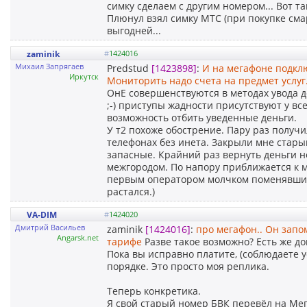
симку сделаем с другим номером... Вот так
Плюнул взял симку МТС (при покупке сма
выгодней...
zaminik
#
1424016
Михаил Запрягаев
Predstud
[1423898]
:
И на мегафоне подклю
Иркутск
Мониторить надо счета на предмет услуг
ОнЕ совершенствуются в методах увода д
;-) приступы жадности присутствуют у вс
возможность отбить уведенные деньги.
У т2 похоже обострение. Пару раз получи
телефонах без инета. Закрыли мне стары
запасные. Крайний раз вернуть деньги не
межгородом. По напору приближается к м
первым оператором молчком поменявшим 
растался.)
VA-DIM
#
1424020
Дмитрий Васильев
zaminik
[1424016]
:
про мегафон.. Он зап
Angarsk.net
тарифе
Разве такое возможно? Есть же до
Пока вы исправно платите, (соблюдаете 
порядке. Это просто моя реплика.
Теперь конкретика.
Я свой старый номер БВК перевёл на Мег