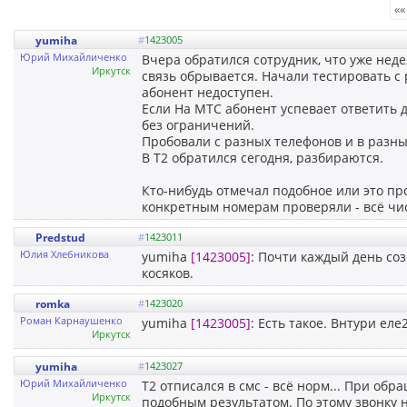
««
yumiha
#
1423005
Юрий Михайличенко
Вчера обратился сотрудник, что уже нед
Иркутск
связь обрывается. Начали тестировать с
абонент недоступен.
Если На МТС абонент успевает ответить до
без ограничений.
Пробовали с разных телефонов и в разных
В Т2 обратился сегодня, разбираются.
Кто-нибудь отмечал подобное или это пр
конкретным номерам проверяли - всё чис
Predstud
#
1423011
Юлия Хлебникова
yumiha
[1423005]
: Почти каждый день соз
косяков.
romka
#
1423020
Роман Карнаушенко
yumiha
[1423005]
: Есть такое. Внтури ел
Иркутск
yumiha
#
1423027
Юрий Михайличенко
Т2 отписался в смс - всё норм... При об
Иркутск
подобным результатом. По этому звонку н