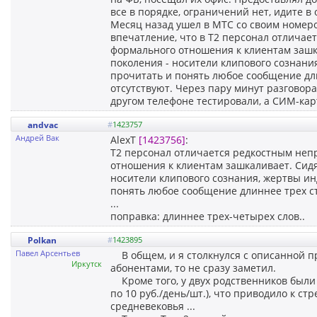
все в порядке, ограничений нет, идите в 
Месяц назад ушел в МТС со своим номер
впечатление, что в Т2 персонал отлича
формального отношения к клиентам зашк
поколения - носители клипового сознани
прочитать и понять любое сообщение дл
отсутствуют. Через пару минут разговора
другом телефоне тестировали, а СИМ-кар
andvac
#
1423757
Андрей Вак
AlexT
[1423756]
:
Т2 персонал отличается редкостным неп
отношения к клиентам зашкаливает. Сид
носители клипового сознания, жертвы ин
понять любое сообщение длиннее трех с
...
поправка: длиннее трех-четырех слов..
Polkan
#
1423895
Павел Арсентьев
В общем, и я столкнулся с описанной про
Иркутск
абонентами, то не сразу заметил.
Кроме того, у двух родственников были
по 10 руб./день/шт.), что приводило к 
средневековья ...