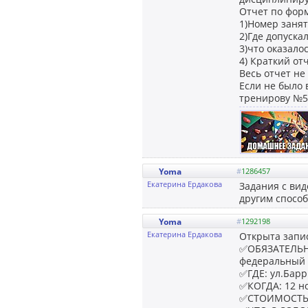
Отчет по фор
1)Номер занят
2)Где допуск
3)что оказало
4) Краткий от
Весь отчет не
Если не было 
тренирову №5, 
Yoma
#
1286457
Екатерина Ердакова
Задания с вид
другим способ
Yoma
#
1292198
Екатерина Ердакова
Открыта запи
✅ОБЯЗАТЕЛЬНА
федеральный н
✅ГДЕ: ул.Барр
✅КОГДА: 12 но
✅СТОИМОСТЬ: 