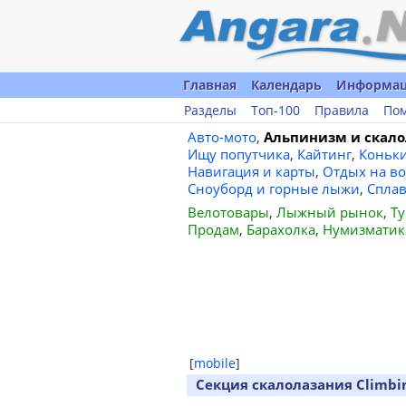
Главная
Календарь
Информа
Разделы
Топ-100
Правила
По
Авто-мото
,
Альпинизм и скало
Ищу попутчика
,
Кайтинг
,
Коньк
Навигация и карты
,
Отдых на во
Сноуборд и горные лыжи
,
Спла
Велотовары
,
Лыжный рынок
,
Ту
Продам
,
Барахолка
,
Нумизматик
[
mobile
]
Секция скалолазания Climbin