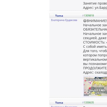
Занятие прово
Адрес: ул.Барр
Yoma
#
1309818
Екатерина Ердакова
😃ВНИМАНИЕ!
Начальное заня
ОБЯЗАТЕЛЬНАЯ 
Начальное зан
секцией, даже
СТОИМОСТЬ: 40
С собой иметь
Для того, что
котором попро
вертикальном 
вы познакомит
ПРОДОЛЖИТЕЛЬ
Адрес: скалод
Yoma
#
1330635
Екатерина Ердакова