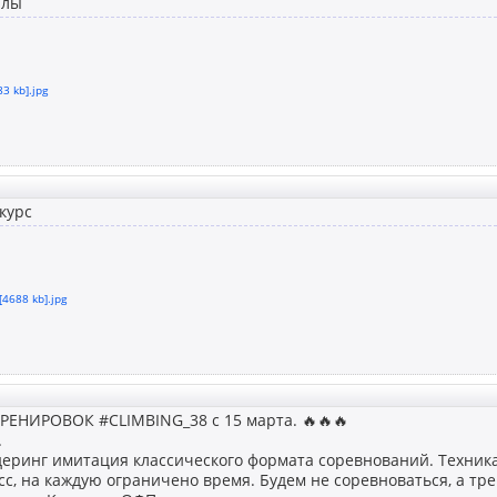
алы
83 kb].jpg
курс
[4688 kb].jpg
ЕНИРОВОК #CLIMBING_38 с 15 марта. 🔥🔥🔥
.
лдеринг имитация классического формата соревнований. Техника
сс, на каждую ограничено время. Будем не соревноваться, а тр