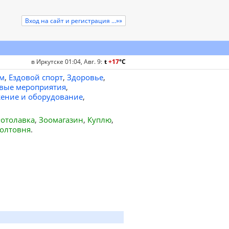
Вход на сайт и регистрация ...»»
в Иркутске 01:04, Авг. 9
:
t
+17
°
C
м
,
Ездовой спорт
,
Здоровье
,
вые мероприятия
,
ение и оборудование
,
отолавка
,
Зоомагазин
,
Куплю
,
олтовня
.