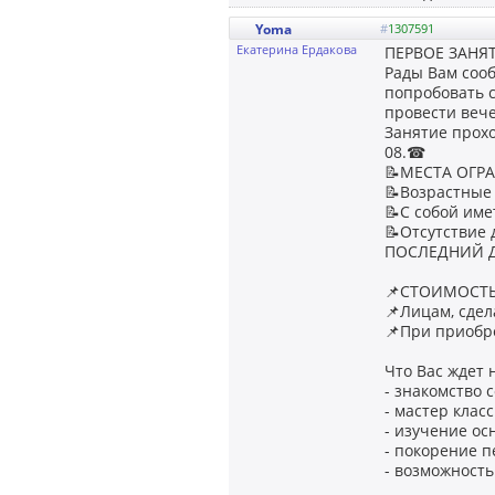
Yoma
#
1307591
Екатерина Ердакова
ПЕРВОЕ ЗАНЯТ
Рады Вам сооб
попробовать с
провести вече
Занятие прохо
08.☎
📝МЕСТА ОГРА
📝Возрастные 
📝С собой име
📝Отсутствие 
ПОСЛЕДНИЙ ДЕН
📌СТОИМОСТЬ 
📌Лицам, сдел
📌При приобр
Что Вас ждет 
- знакомство 
- мастер клас
- изучение ос
- покорение 
- возможность