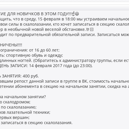
ИЕ ДЛЯ НОВИЧКОВ В ЭТОМ ГОДУ!!!☝😃
щить, что в среду, 15 февраля в 18:00 мы устраиваем начальное 
вои силы в скалолазании, кто хочет записаться в секцию скало
р в необычной новой веселой обстановке.🤘🏻
дит по предварительной обязательной записи. Записаться можно
НИЧЕНЫ!!!!
ограничения: от 16 до 60 лет;
ть: спортивную обувь и одежду;
длинных ногтей. (Обратитесь к администратору группы, если ест
Ь ЗАПИСИ: 14 февраля 2017 года (до 23:00).
ЗАНЯТИЯ: 400 руб.
авшим репост данной записи в группе в ВК, стоимость начально
етении абонемента в секцию на начальном занятии, скидка на 
на начальном занятии?
со скалодромом;
с по скалолазанию;
нов лазательной техники;
первых вершин;
 записаться в секцию скалолазания.