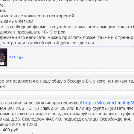
ме:
ия.
али меньшее количество повторений
сь самым легким
чет в свободной форме - ощущения, пожелания, эмоции, как это 
 должен превышать 10-15 строк.
времени его написать, можно прислать позже. также и с тренир
завтра или в другой пустой день ее сделали.....
[76 kb].jpg
ео отправляются в нашу общую беседу в ВК, у кого нет аккаунта
ом.
сь на начальное занятие для новичков!
https://vk.com/climbing
Я ЗАПИСЬ ПО ТЕЛ: ☎62-61-08 или в личку группы: указать ФИО
омер, если вы придете не одни, пожалуйста заполните эту фор
икад, д.33. Скалодром ФАСИО. подъезд с улицы Освобождения.
ября 2016 в 12:00
400 руб.