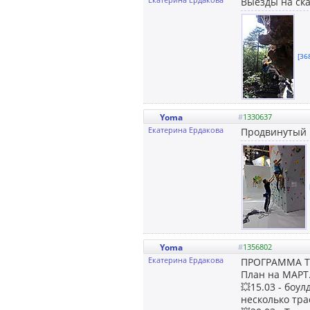
Выезды на ск
[36
Yoma
#
1330637
Екатерина Ердакова
Продвинутый 
Yoma
#
1356802
Екатерина Ердакова
ПРОГРАММА ТР
План на МАРТ
💥15.03 - боу
несколько тра