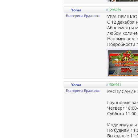
Yoma
#
1296259
Екатерина Ердакова
УРА! ПРИШЛО
С 12 декабря 
Абонементы мо
любом количе
Напоминаем, ч
Подробности п
Yoma
#
1304961
Екатерина Ердакова
РАСПИСАНИЕ З
Групповые зан
Четверг 18:00
Суббота 11:00 
Индивидуальн
По будням 11:0
Выходные 11:0