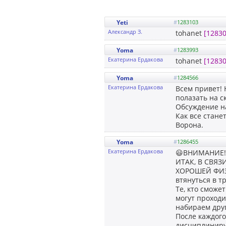
Yeti
#
1283103
Александр З.
tohanet
[12830
Yoma
#
1283993
Екатерина Ердакова
tohanet
[12830
Yoma
#
1284566
Екатерина Ердакова
Всем привет! 
полазать на ск
Обсуждение на
Как все стане
Ворона.
Yoma
#
1286455
Екатерина Ердакова
😃ВНИМАНИЕ!!
ИТАК, В СВЯ
ХОРОШЕЙ ФИЗИ
втянуться в т
Те, кто сможе
могут проходи
набираем друг
После каждого
дисциплиниру