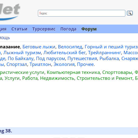
ция
Статьи
Турсервис
Погода
Форум
мощь
лазание
,
Беговые лыжи
,
Велосипед
,
Горный и пеший туриз
и
,
Лыжный туризм
,
Любительский бег
,
Трейлраннинг
,
Массо
де
,
По Байкалу
,
Под парусом
,
Путешествия
,
Рыбалка
,
Снаряж
вы
,
Спортзал
,
Триатлон
,
Экология
,
Прочее
.
ристические услуги
,
Компьютерная техника
,
Спорттовары
,
Ф
а
,
Услуги
,
Работа
,
Недвижимость
,
Строительство и Ремонт
,
Б
g 38.