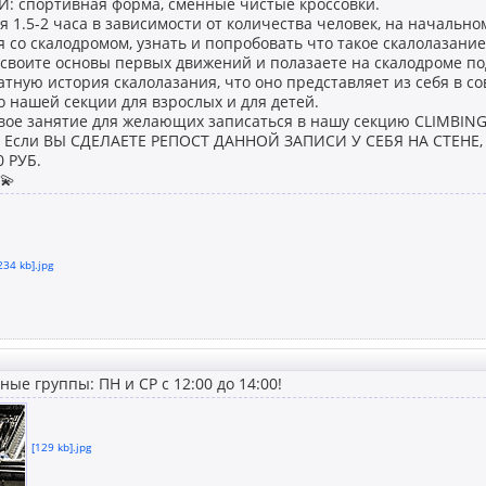
: спортивная форма, сменные чистые кроссовки.
я 1.5-2 часа в зависимости от количества человек, на начальн
 со скалодромом, узнать и попробовать что такое скалолазание
своите основы первых движений и полазаете на скалодроме по
атную история скалолазания, что оно представляет из себя в с
 нашей секции для взрослых и для детей.
вое занятие для желающих записаться в нашу секцию CLIMBING
 Если ВЫ СДЕЛАЕТЕ РЕПОСТ ДАННОЙ ЗАПИСИ У СЕБЯ НА СТЕНЕ
 РУБ.
💫
234 kb].jpg
ые группы: ПН и СР с 12:00 до 14:00!
[129 kb].jpg