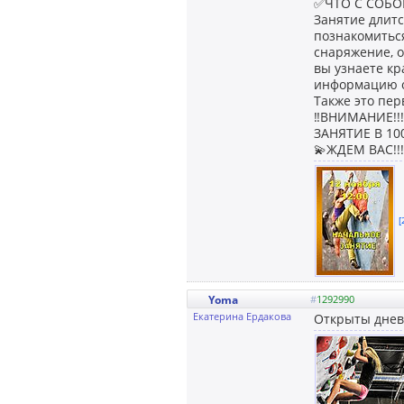
✅ЧТО С СОБОЙ
Занятие длитс
познакомиться
снаряжение, о
вы узнаете кр
информацию о
Также это пер
‼ВНИМАНИЕ!!!
ЗАНЯТИЕ В 100
💫ЖДЕМ ВАС!!!
[
Yoma
#
1292990
Екатерина Ердакова
Открыты дневн