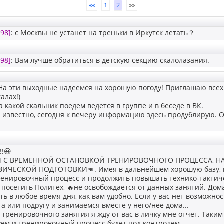
««
1
2
»»
98]
: с Москвы не устанет на треньки в Иркутск летать？
98]
: Вам лучше обратиться в детскую секцию скалолазания.
На эти выходные надеемся на хорошую погоду! Приглашаю всех
алах!)
 какой скальник поедем ведется в группе и в беседе в ВК.
т известно, сегодня к вечеру информацию здесь продублирую. О
!😃
ЗИ С ВРЕМЕННОЙ ОСТАНОВКОЙ ТРЕНИРОВОЧНОГО ПРОЦЕССА, Н
ЧЕСКОЙ ПОДГОТОВКИ👊. Имея в дальнейшем хорошую базу, в
ренировочный процесс и продолжить повышать технико-тактиче
т посетить Политех, 🔥не освобождается от данных занятий. Д
ть в любое время дня, как вам удобно. Если у вас нет возможнос
а или подругу и занимаемся вместе у него/нее дома...
 тренировочного занятия я жду от вас в личку мне отчет. Таки
ем и тренировочный процесс будет под контролем.