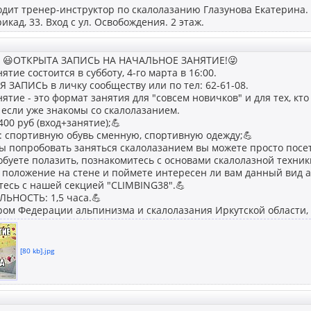
дит тренер-инструктор по скалолазанию Глазунова Екатерина. 8
икад, 33. Вход с ул. Освобождения. 2 этаж.
 😃ОТКРЫТА ЗАПИСЬ НА НАЧАЛЬНОЕ ЗАНЯТИЕ!😜
тие состоится в субботу, 4-го марта в 16:00.
ЗАПИСЬ в личку сообществу или по тел: 62-61-08.
ятие - это формат занятия для "совсем новичков" и для тех, кт
 если уже знакомы со скалолазанием.
0 руб (вход+занятие);💪
: спортивную обувь сменную, спортивную одежду;💪
бы попробовать заняться скалолазанием вы можете просто посе
буете полазить, познакомитесь с основами скалолазной техники
положение на стене и поймете интересен ли вам данный вид а
есь с нашей секцией "CLIMBING38".💪
НОСТЬ: 1,5 часа.💪
ром Федерации альпинизма и скалолазания Иркутской области, у
[80 kb].jpg