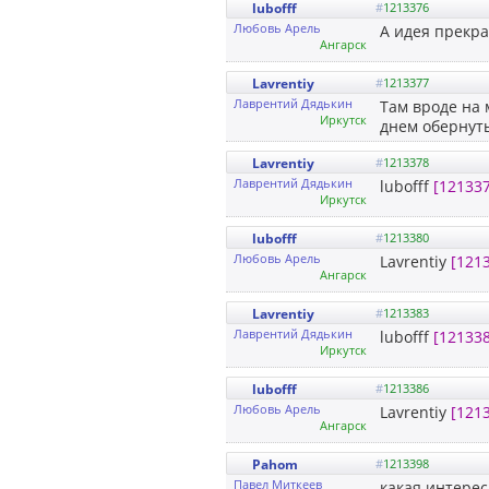
lubofff
#
1213376
Любовь Арель
А идея прекра
Ангарск
Lavrentiy
#
1213377
Лаврентий Дядькин
Там вроде на 
Иркутск
днем обернуть
Lavrentiy
#
1213378
Лаврентий Дядькин
lubofff
[12133
Иркутск
lubofff
#
1213380
Любовь Арель
Lavrentiy
[121
Ангарск
Lavrentiy
#
1213383
Лаврентий Дядькин
lubofff
[12133
Иркутск
lubofff
#
1213386
Любовь Арель
Lavrentiy
[121
Ангарск
Pahom
#
1213398
Павел Миткеев
какая интерес