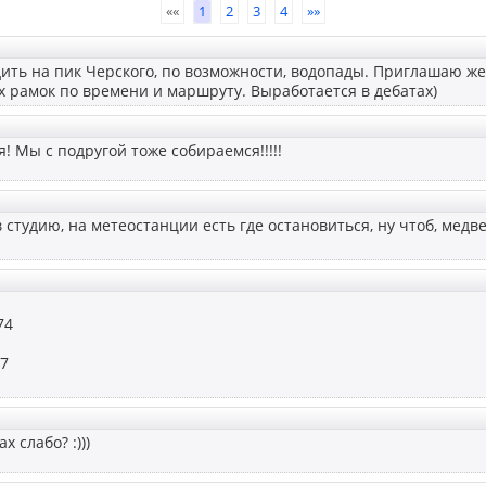
««
1
2
3
4
»»
дить на пик Черского, по возможности, водопады. Приглашаю ж
х рамок по времени и маршруту. Выработается в дебатах)
! Мы с подругой тоже собираемся!!!!!
в студию, на метеостанции есть где остановиться, ну чтоб, мед
74
97
х слабо? :)))