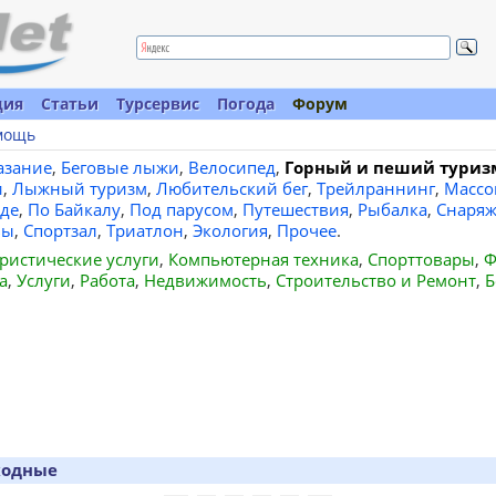
ция
Статьи
Турсервис
Погода
Форум
мощь
азание
,
Беговые лыжи
,
Велосипед
,
Горный и пеший туриз
и
,
Лыжный туризм
,
Любительский бег
,
Трейлраннинг
,
Массо
де
,
По Байкалу
,
Под парусом
,
Путешествия
,
Рыбалка
,
Снаряж
вы
,
Спортзал
,
Триатлон
,
Экология
,
Прочее
.
ристические услуги
,
Компьютерная техника
,
Спорттовары
,
Ф
а
,
Услуги
,
Работа
,
Недвижимость
,
Строительство и Ремонт
,
Б
ходные