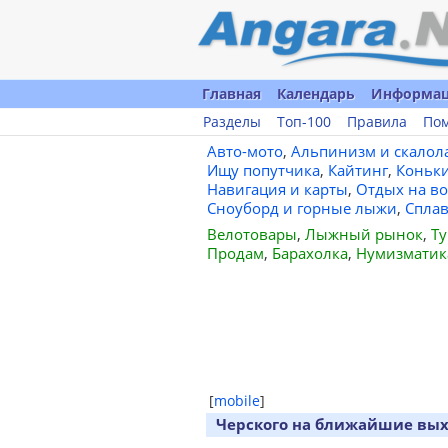
Главная
Календарь
Информа
Разделы
Топ-100
Правила
По
Авто-мото
,
Альпинизм и скалол
Ищу попутчика
,
Кайтинг
,
Коньк
Навигация и карты
,
Отдых на во
Сноуборд и горные лыжи
,
Спла
Велотовары
,
Лыжный рынок
,
Ту
Продам
,
Барахолка
,
Нумизматик
[
mobile
]
Черского на ближайшие вы