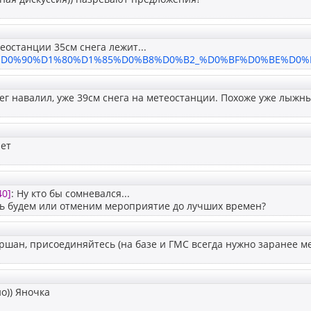
теостанции 35см снега лежит...
ru/%D0%90%D1%80%D1%85%D0%B8%D0%B2_%D0%BF%D0%BE%D0%
нег навалил, уже 39см снега на метеостанции. Похоже уже лыжн
нет
40]
: Ну кто бы сомневался...
ть будем или отменим мероприятие до лучших времен?
ршан, присоединяйтесь (на базе и ГМС всегда нужно заранее ме
о)) Яночка