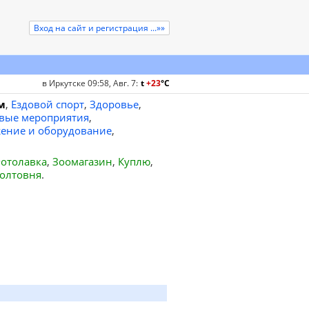
Вход на сайт и регистрация ...»»
в Иркутске 09:58, Авг. 7
:
t
+23
°
C
м
,
Ездовой спорт
,
Здоровье
,
вые мероприятия
,
ение и оборудование
,
отолавка
,
Зоомагазин
,
Куплю
,
олтовня
.