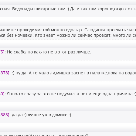
сная. Водопады шикарные там :) Да и так там хорошо,отдых от го
машине проходимистой можно вдоль р. Слюдянка проехать част
ся без ночевки. Кто знает можно ли сейчас проехат, много ли с
75]
: Не слабо, но как-то не в этот раз лучше.
3378]
: :) ну да. А то мало ли,мишка заснет в палатке,пока на водо
80]
: Я шо-то сразу за это не подумал, а вот и еще одна причина :
3383]
: да да :) лучше уж в домике :)
ная дискуссия)) назревают предложения?