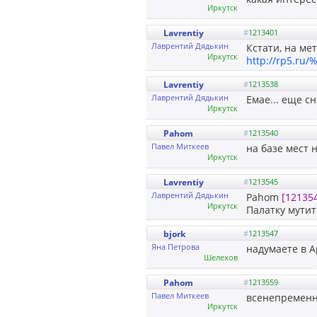
Иркутск
Lavrentiy
#
1213401
Лаврентий Дядькин
Кстати, на ме
Иркутск
http://rp5.
Lavrentiy
#
1213538
Лаврентий Дядькин
Емае... еще с
Иркутск
Pahom
#
1213540
Павел Миткеев
на базе мест 
Иркутск
Lavrentiy
#
1213545
Лаврентий Дядькин
Pahom
[12135
Иркутск
Палатку мути
bjork
#
1213547
Яна Петрова
надумаете в А
Шелехов
Pahom
#
1213559
Павел Миткеев
всенепременн
Иркутск