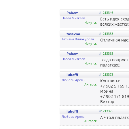
Pahom
#
1213346
Павел Миткеев
Есть идея схо
Иркутск
всяких жестки
tasevna
#
1213353
Татьяна Винокурова
Отличная идея
Иркутск
Pahom
#
1213363
Павел Миткеев
тогда вопрос 
Иркутск
палатках))
lubofff
#
1213373
Любовь Арель
Контакты:
Ангарск
+7 902 5 169 1
Ирина
+7 902 171 81
Виктор
lubofff
#
1213375
Любовь Арель
А что,в палатка
Ангарск