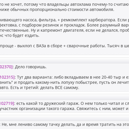
то не хочет, потому что владельцы автохлама почему-то считаю
ниже обычных пропорционально стоимости автомобиля.
ивающего насоса, фильтра, + ремкомплект карбюратора. Если р
ектовка, с подбором резинок и прокладок. Более разумный вар
отечественные. Ну и капремонт двигателя, если не делался, про
нс что будет ездить.
проще - выхлоп с ВАЗа в сборе + сварочные работы. Тысяч в ш
02370]
: Дело говоришь.
102315]
: Тут два варианта: либо вкладываем в нее 20-40 тыр и е
нить" и продать какому-нить лопуху побыстрее, пусть он лечит
авто. Есть и третий: делать ВСЕ самому.
102719]
: есть какой то дружеский гараж. О нем только читал и 
оучастник организации такого гаража. Свяжитесь с ним, может и 
: Не, мне лениво самому тачку делать, да и время тратить на это