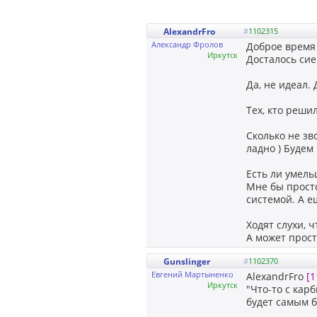
AlexandrFro
#
1102315
Александр Фролов
Доброе время 
Иркутск
Досталось сие
Да, не идеал.
Тех, кто реши
Сколько не зво
ладно ) Будем
Есть ли умель
Мне бы просто
системой. А е
Ходят слухи, 
А может прост
Gunslinger
#
1102370
Евгений Мартыненко
AlexandrFro
[1
Иркутск
"Что-то с кар
будет самым 