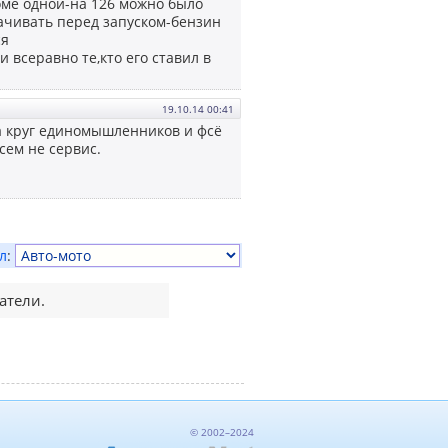
оме одной-на 126 можно было
качивать перед запуском-бензин
ся
 всеравно те,кто его ставил в
19.10.14 00:41
ла круг единомышленников и фсё
всем не сервис.
л
:
атели.
© 2002–2024