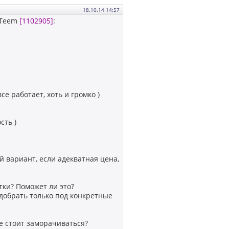
18.10.14 14:57
 Teem
[1102905]
:
е работает, хоть и громко )
сть )
й вариант, если адекватная цена,
тки? Поможет ли это?
одобрать только под конкретные
е стоит заморачиваться?