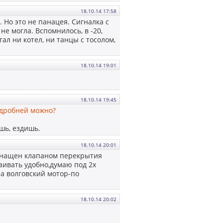
18.10.14 17:58
 Но это не панацея. Сигналка с
е могла. Вспомнилось, в -20,
гал ни котел, ни танцы с тосолом,
18.10.14 19:01
18.10.14 19:45
одробней можно?
шь, ездишь.
18.10.14 20:01
снащен клапаном перекрытия
аивать удобно,думаю под 2х
а волговский мотор-по
18.10.14 20:02