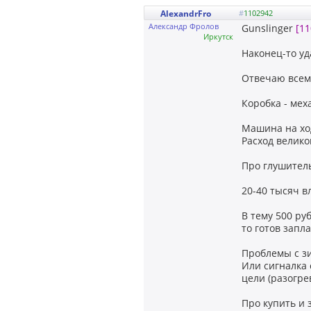
AlexandrFro
#
1102942
Александр Фролов
Gunslinger
[11
Иркутск
Наконец-то уд
Отвечаю всем
Коробка - меха
Машина на ход
Расход велико
Про глушитель
20-40 тысяч в
В тему 500 ру
то готов запла
Проблемы с зи
Или сигналка 
цели (разогре
Про купить и 