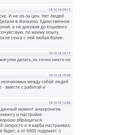
18.10.14 09:12
ке. И не из-за цен. Нет людей
 Делали в Жилкино. Единственное
рной, и не доезжая до Кошевого
сочувствую, по моему опыту,
осле секса с ней любая более-
18.10.14 10:17
 жигулях делать их точно никто не
18.10.14 10:48
ое незнакомых между собой людей
 - вместе с работой и
18.10.14 13:06
а данный момент анахронизм,
ремонту и настройке
т хорошо обращаться.
б запросто и 4 карба настраивал,
будет, а от 6000 подумает :)