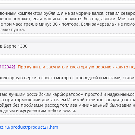
овочным комплектом рубля 2, я не заморачивался, ставил северс.
ечно поможет, если машина заводится без подгазовки. Моя так н
е три часа грел, в минус 30 - полтора. Если замерзала - не помо
олько пушка.
в Барпе 1300.
102942]
:
Про купить и засунуть инжекторную версию - как-то п
екторную версию своего мотора c проводкой и мозгами, стави
итаю лучшим российским карбюратором-простой и надежный,о
на при торможении двигателем.И зимой отлично заводит,настр
ойдет без проблем.И расход топлива минимальный был-завил н
одным и жугулевским-небо и земля.
az.ru/product/product21.htm