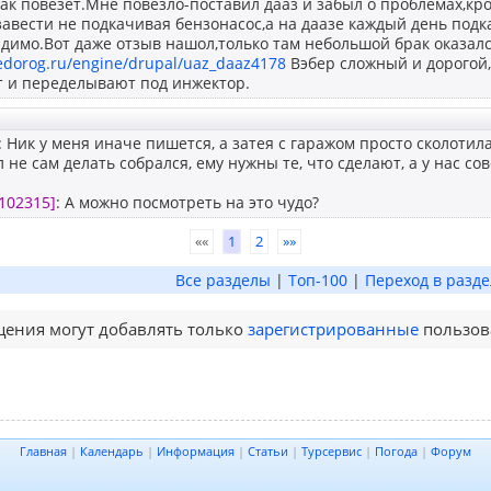
ак повезет.Мне повезло-поставил дааз и забыл о проблемах,кр
завести не подкачивая бензонасос,а на даазе каждый день под
димо.Вот даже отзыв нашол,только там небольшой брак оказал
edorog.ru/engine/drupal/uaz_daaz4178
Вэбер сложный и дорогой,и
т и переделывают под инжектор.
: Ник у меня иначе пишется, а затея с гаражом просто сколоти
ел не сам делать собрался, ему нужны те, что сделают, а у нас со
102315]
: А можно посмотреть на это чудо?
««
1
2
»»
Все разделы
|
Топ-100
|
Переход в разде
ения могут добавлять только
зарегистрированные
пользов
Главная
|
Календарь
|
Информация
|
Статьи
|
Турсервис
|
Погода
|
Форум