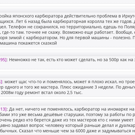
ройка японского карбюратора действительно проблема в Иркутс
ихся. Лет 6 назад была карбюраторная королла тех же годов.
шел. Телефон не сохранился, но территориально, едешь по Поля
, где-то там. точнее не скажу. Возможно еще работает. Вообще, 
оря зимой с карбюратором. Но для первой машины - полезно. П
 машина покажется сказкой
95]
: Немножко не так, есть кто может сделать, но за 500р как на
]
: может щас что-то и поменялось, может я плохо искал, но тр
р одного и того же мастера. Плюс ожидание 3 недели. По деньге
 2008м году ремонт встал около 2,5 тыс.
13]
: Да нет, ничего не поменялось, карбюратор на иномарке н
ами это уже весьма дешёвые старушки, поэтому за работы по 
чень редко кто берется даже из тех мастеров кто с ними умее
авно задавал вопрос человеку который раньше делал и дуалкар
обычных. Сказал что меньше чем за 6000 даже и задумываться не 