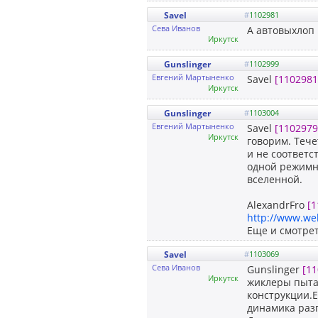
Savel
#
1102981
Сева Иванов
А автовыхлоп
Иркутск
Gunslinger
#
1102999
Евгений Мартыненко
Savel
[1102981
Иркутск
Gunslinger
#
1103004
Евгений Мартыненко
Savel
[1102979
Иркутск
говорим. Тече
и не соответс
одной режимно
вселенной.
AlexandrFro
[1
http://www.we
Еще и смотрет
Savel
#
1103069
Сева Иванов
Gunslinger
[11
Иркутск
жиклеры пыта
конструкции.Е
динамика разг