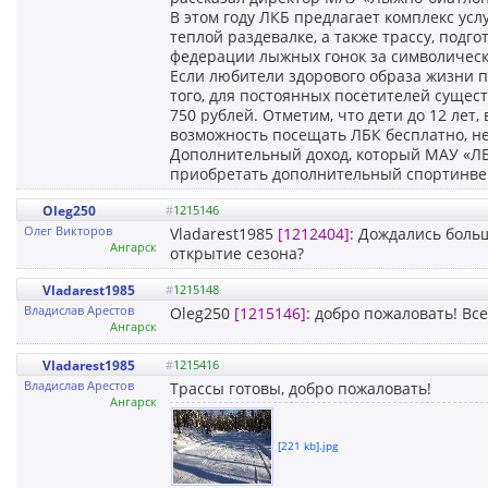
В этом году ЛКБ предлагает комплекс ус
теплой раздевалке, а также трассу, под
федерации лыжных гонок за символическу
Если любители здорового образа жизни пр
того, для постоянных посетителей сущест
750 рублей. Отметим, что дети до 12 лет
возможность посещать ЛБК бесплатно, не
Дополнительный доход, который МАУ «ЛБК
приобретать дополнительный спортинвен
Oleg250
#
1215146
Олег Викторов
Vladarest1985
[1212404]
: Дождались боль
Ангарск
открытие сезона?
Vladarest1985
#
1215148
Владислав Арестов
Oleg250
[1215146]
: добро пожаловать! Вс
Ангарск
Vladarest1985
#
1215416
Владислав Арестов
Трассы готовы, добро пожаловать!
Ангарск
[221 kb].jpg