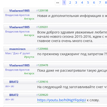
««
1
2
3
4
5
6
7
8
Vladarest1985
#
1209198
Владислав Арестов
Новая и дополнительная информация о ж
Ангарск
Vladarest1985
#
1209201
Владислав Арестов
Всем доброго здравия уважаемые любител
Ангарск
начало нового сезона 2015-2016, ждем с 
главное снега очень много снега.
maxmirocn
#
1209466
Макс "Джо 4" рулит
по прежнему скиджоринг под запретом ?? 
Иркутск
Vladarest1985
#
1209478
Владислав Арестов
Пока даже не рассматривали такую дисци
Ангарск
BRAT2
#
1209616
ski= ski
На следующий год заготавливайте снег чт
BRAT2
#
1209620
ski= ski
https://youtu.be/h0NgYFqolqU
к слову.