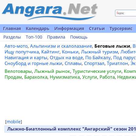
Главная
Календарь
Информация
Статьи
Турсервис
Разделы
Топ-100
Правила
Помощь
Авто-мото
,
Альпинизм и скалолазание
,
Беговые лыжи
,
В
Ищу попутчика
,
Кайтинг
,
Коньки
,
Лыжный туризм
,
Любит
Навигация и карты
,
Отдых на воде
,
По Байкалу
,
Под пару
Сноуборд и горные лыжи
,
Сплавы
,
Спортзал
,
Триатлон
,
Эк
Велотовары
,
Лыжный рынок
,
Туристические услуги
,
Комп
Продам
,
Барахолка
,
Нумизматика
,
Услуги
,
Работа
,
Недвиж
[
mobile
]
Лыжно-Биатлонный комплекс "Ангарский" сезон 201