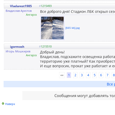
Vladarest1985
#
1215493
Владислав Арестов
Все доброго дня! Стадион ЛБК открыл се
Ангарск
[665 kb].jpg
igormosh
#
1215510
Игорь Мошкирев
Добрый день!
Ангарск
Владислав, подскажите освещенка работа
территорию уже платный? Как приобрест
И еще вопросик, прокат уже работает и е
««
1
2
3
4
5
6
7
8
Все 
Сообщения могут добавлять то
Наверх