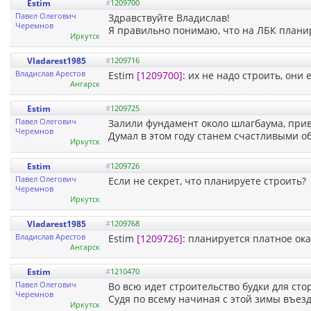
Estim
#
1209700
Павел Олегович
Здравствуйте Владислав!
Черемнов
Я правильно понимаю, что на ЛБК плани
Иркутск
Vladarest1985
#
1209716
Владислав Арестов
Estim
[1209700]
: их не надо строить, они
Ангарск
Estim
#
1209725
Павел Олегович
Залили фундамент около шлагбаума, при
Черемнов
Думал в этом году станем счастливыми 
Иркутск
Estim
#
1209726
Павел Олегович
Если не секрет, что планируете строить?
Черемнов
Иркутск
Vladarest1985
#
1209768
Владислав Арестов
Estim
[1209726]
: планируется платное ока
Ангарск
Estim
#
1210470
Павел Олегович
Во всю идет строительство будки для сто
Черемнов
Судя по всему начиная с этой зимы въез
Иркутск