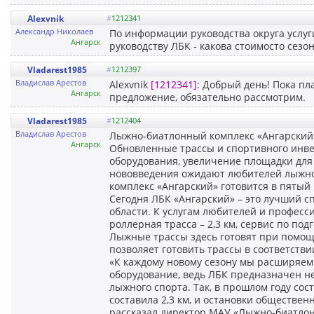
Alexvnik
#
1212341
Александр Николаев
По информации руководства округа услуги
Ангарск
руководству ЛБК - какова стоимосто сезо
Vladarest1985
#
1212397
Владислав Арестов
Alexvnik
[1212341]
: Добрый день! Пока п
Ангарск
предложение, обязательно рассмотрим.
Vladarest1985
#
1212404
Владислав Арестов
Лыжно-биатлонный комплекс «Ангарский»
Ангарск
Обновленные трассы и спортивного инве
оборудования, увеличение площадки для
нововведения ожидают любителей лыжног
комплекс «Ангарский» готовится в пятый 
Сегодня ЛБК «Ангарский» – это лучший 
области. К услугам любителей и профес
роллерная трасса – 2,3 км, сервис по по
Лыжные трассы здесь готовят при помощ
позволяет готовить трассы в соответст
«К каждому новому сезону мы расширяем
оборудование, ведь ЛБК предназначен не
лыжного спорта. Так, в прошлом году со
составила 2,3 км, и остановки обществен
рассказал директор МАУ «Лыжно-биатлон