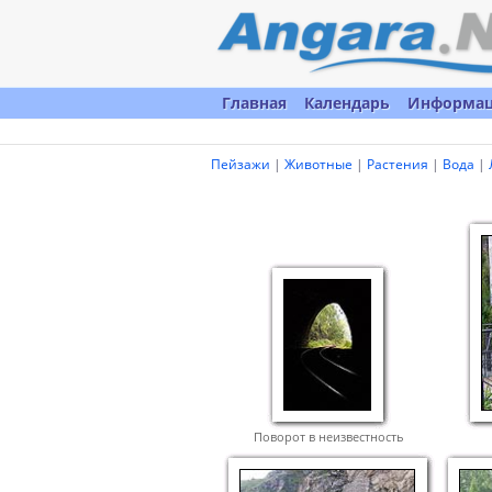
Главная
Календарь
Информа
Пейзажи
|
Животные
|
Растения
|
Вода
|
Поворот в неизвестность