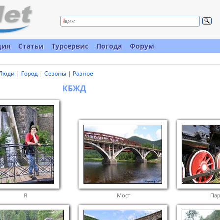
ция
Статьи
Турсервис
Погода
Форум
Люди
|
Город
|
Сезоны
|
Разное
КБЖД
Я
Мост
Па