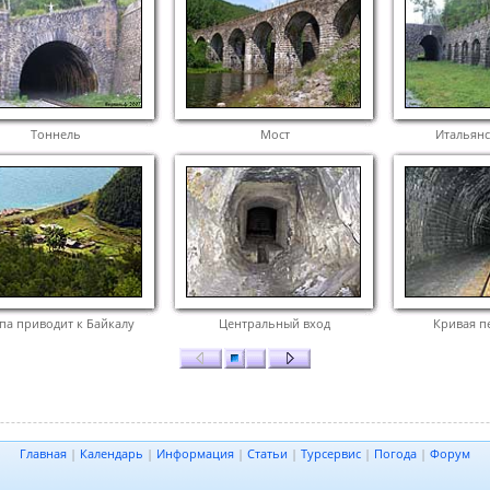
Тоннель
Мост
Итальянс
па приводит к Байкалу
Центральный вход
Кривая п
Главная
|
Календарь
|
Информация
|
Статьи
|
Турсервис
|
Погода
|
Форум