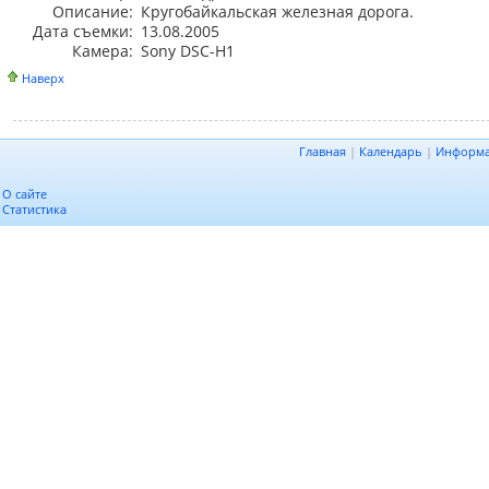
Описание:
Кругобайкальская железная дорога.
Дата съемки:
13.08.2005
Камера:
Sony DSC-H1
Наверх
Главная
|
Календарь
|
Информ
О сайте
Статистика