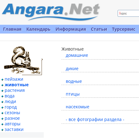
Главная
Календарь
Информация
Статьи
Турсервис
Животные
домашние
дикие
пейзажи
водные
животные
растения
птицы
вода
люди
насекомые
город
сезоны
разное
- все фотографии раздела -
авторы
заставки