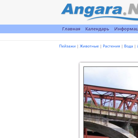
Главная
Календарь
Информа
Пейзажи
|
Животные
|
Растения
|
Вода
|