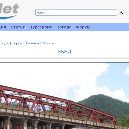
ция
Статьи
Турсервис
Погода
Форум
Люди
|
Город
|
Сезоны
|
Разное
КБЖД