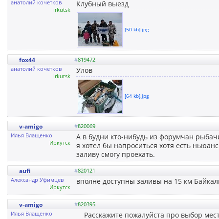
анатолий кочетков
Клубный выезд
irkutsk
[50 kb].jpg
fox44
#
819472
анатолий кочетков
Улов
irkutsk
[64 kb].jpg
v-amigo
#
820069
Илья Влащенко
А в будни кто-нибудь из форумчан рыбачи
Иркутск
я хотел бы напроситься хотя есть ньюанс
заливу смогу проехать.
aufi
#
820121
Александр Уфимцев
вполне доступны заливы на 15 км Байкаль
Иркутск
v-amigo
#
820395
Илья Влащенко
Расскажите пожалуйста про выбор места 