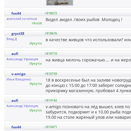
fox44
#
818672
анатолий кочетков
Видел ,видел ,твоих рыбов .Молодец !
irkutsk
gryct38
#
818676
Влад Д
в качестве живцов что использовали? ил
Иркутск
aufi
#
818710
Александр Уфимцев
на живца мелочь сорожачью.... и на жерли
Иркутск
v-amigo
#
818739
Илья Влащенко
18 в воскресенье был на заливе новогру
Иркутск
до конца) с 15:00 до 17:00 заберег соли
прикормку магазинную, пробовал 4 лунки
aufi
#
819142
Александр Уфимцев
v-amigo позновато на лёд вышел, клев по 
Иркутск
забурится, подкормит и к 10.00 рыба подх
19.00 на столе жареный улов или наварист
fox44
#
819471