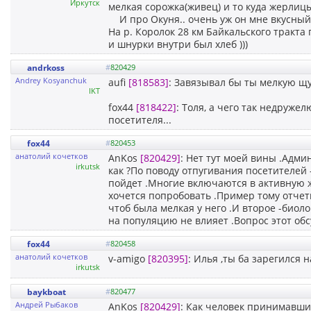
Иркутск
мелкая сорожка(живец) и то куда жерлицы
И про Окуня.. очень уж он мне вкусный,
На р. Королок 28 км Байкальского тракта
и шнурки внутри был хлеб )))
andrkoss
#
820429
Andrey Kosyanchuk
aufi
[818583]
: Завязывал бы ты мелкую щу
IKT
fox44
[818422]
: Толя, а чего так недруже
посетителя...
fox44
#
820453
анатолий кочетков
AnKos
[820429]
: Нет тут моей вины .Адми
irkutsk
как ?По поводу отпугивания посетителей 
пойдет .Многие включаются в активную ж
хочется попробовать .Пример тому отчет
чтоб была мелкая у него .И второе -биоло
на популяцию не влияет .Вопрос этот обс
fox44
#
820458
анатолий кочетков
v-amigo
[820395]
: Илья ,ты ба зарегился
irkutsk
baykboat
#
820477
Андрей Рыбаков
AnKos
[820429]
: Как человек принимавши