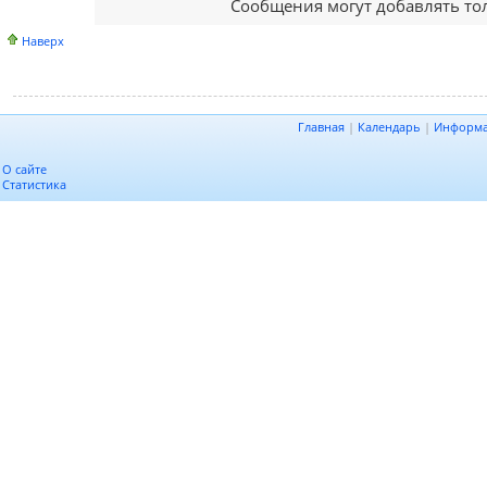
Сообщения могут добавлять то
Наверх
Главная
|
Календарь
|
Информ
О сайте
Статистика