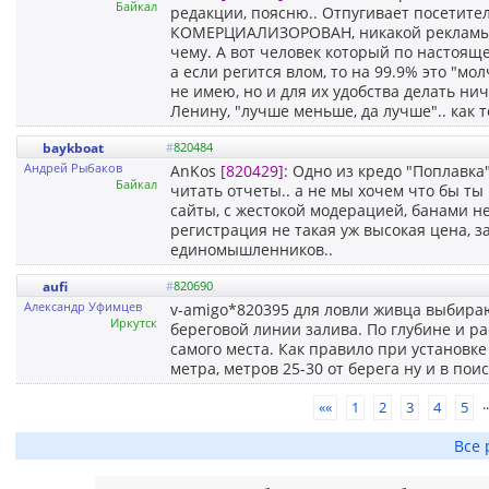
Байкал
редакции, поясню.. Отпугивает посетител
КОМЕРЦИАЛИЗОРОВАН, никакой рекламы на
чему. А вот человек который по настоящем
а если регится влом, то на 99.9% это "мол
не имею, но и для их удобства делать ни
Ленину, "лучше меньше, да лучше".. как то
baykboat
#
820484
Андрей Рыбаков
AnKos
[820429]
: Одно из кредо "Поплавка"
Байкал
читать отчеты.. а не мы хочем что бы ты
сайты, с жестокой модерацией, банами не
регистрация не такая уж высокая цена, з
единомышленников..
aufi
#
820690
Александр Уфимцев
v-amigo*820395 для ловли живца выбираю
Иркутск
береговой линии залива. По глубине и р
самого места. Как правило при установк
метра, метров 25-30 от берега ну и в по
..
««
1
2
3
4
5
Все 