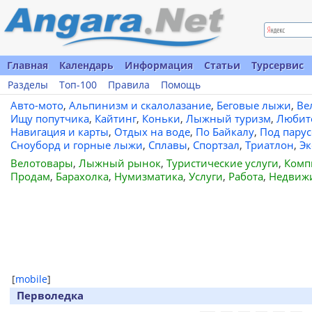
Главная
Календарь
Информация
Статьи
Турсервис
Разделы
Топ-100
Правила
Помощь
Авто-мото
,
Альпинизм и скалолазание
,
Беговые лыжи
,
Ве
Ищу попутчика
,
Кайтинг
,
Коньки
,
Лыжный туризм
,
Любит
Навигация и карты
,
Отдых на воде
,
По Байкалу
,
Под пару
Сноуборд и горные лыжи
,
Сплавы
,
Спортзал
,
Триатлон
,
Эк
Велотовары
,
Лыжный рынок
,
Туристические услуги
,
Комп
Продам
,
Барахолка
,
Нумизматика
,
Услуги
,
Работа
,
Недвиж
[
mobile
]
Перволедка