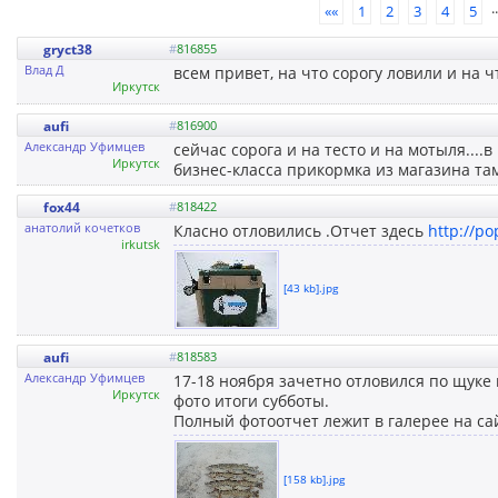
..
««
1
2
3
4
5
gryct38
#
816855
Влад Д
всем привет, на что сорогу ловили и на 
Иркутск
aufi
#
816900
Александр Уфимцев
сейчас сорога и на тесто и на мотыля...
Иркутск
бизнес-класса прикормка из магазина там
fox44
#
818422
анатолий кочетков
Класно отловились .Отчет здесь
http://po
irkutsk
[43 kb].jpg
aufi
#
818583
Александр Уфимцев
17-18 ноября зачетно отловился по щуке 
Иркутск
фото итоги субботы.
Полный фотоотчет лежит в галерее на сай
[158 kb].jpg