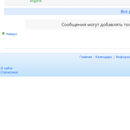
Angarsk
Все 
Сообщения могут добавлять то
Наверх
Главная
|
Календарь
|
Информ
О сайте
Статистика