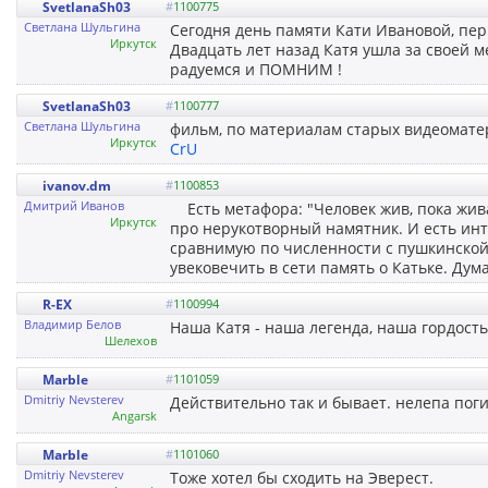
SvetlanaSh03
#
1100775
Светлана Шульгина
Сегодня день памяти Кати Ивановой, пе
Иркутск
Двадцать лет назад Катя ушла за своей м
радуемся и ПОМНИМ !
SvetlanaSh03
#
1100777
Светлана Шульгина
фильм, по материалам старых видеомат
Иркутск
CrU
ivanov.dm
#
1100853
Дмитрий Иванов
Есть метафора: "Человек жив, пока жива
Иркутск
про нерукотворный намятник. И есть ин
сравнимую по численности с пушкинской.
увековечить в сети память о Катьке. Дума
R-EX
#
1100994
Владимир Белов
Наша Катя - наша легенда, наша гордость 
Шелехов
Marble
#
1101059
Dmitriy Nevsterev
Действительно так и бывает. нелепа поги
Angarsk
Marble
#
1101060
Dmitriy Nevsterev
Тоже хотел бы сходить на Эверест.