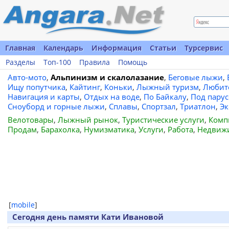
Главная
Календарь
Информация
Статьи
Турсервис
Разделы
Топ-100
Правила
Помощь
Авто-мото
,
Альпинизм и скалолазание
,
Беговые лыжи
,
Ищу попутчика
,
Кайтинг
,
Коньки
,
Лыжный туризм
,
Любит
Навигация и карты
,
Отдых на воде
,
По Байкалу
,
Под пару
Сноуборд и горные лыжи
,
Сплавы
,
Спортзал
,
Триатлон
,
Эк
Велотовары
,
Лыжный рынок
,
Туристические услуги
,
Комп
Продам
,
Барахолка
,
Нумизматика
,
Услуги
,
Работа
,
Недвиж
[
mobile
]
Сегодня день памяти Кати Ивановой