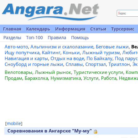
Главная
Календарь
Информация
Статьи
Турсервис
Разделы
Топ-100
Правила
Помощь
Авто-мото
,
Альпинизм и скалолазание
,
Беговые лыжи
,
Ве
Ищу попутчика
,
Кайтинг
,
Коньки
,
Лыжный туризм
,
Любит
Навигация и карты
,
Отдых на воде
,
По Байкалу
,
Под пару
Сноуборд и горные лыжи
,
Сплавы
,
Спортзал
,
Триатлон
,
Эк
Велотовары
,
Лыжный рынок
,
Туристические услуги
,
Комп
Продам
,
Барахолка
,
Нумизматика
,
Услуги
,
Работа
,
Недвиж
[
mobile
]
Соревнования в Ангарске "Му-му"