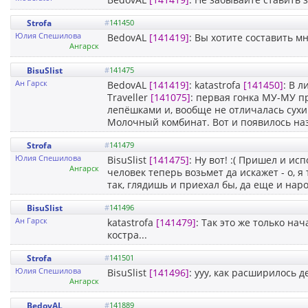
Strofa
#
141450
Юлия Спешилова
BedovAL
[141419]
: Вы хотите составить м
Ангарск
BisuSlist
#
141475
Ан Гарск
BedovAL
[141419]
: katastrofa
[141450]
: В л
Traveller
[141075]
: первая гонка МУ-МУ п
лепёшками и, вообще не отличалась сухи
Молочный комбинат. Вот и появилось на
Strofa
#
141479
Юлия Спешилова
BisuSlist
[141475]
: Ну вот! :( Пришел и и
Ангарск
человек теперь возьмет да искажет - о, я
так, глядишь и приехал бы, да еще и наро
BisuSlist
#
141496
Ан Гарск
katastrofa
[141479]
: Так это же только на
костра...
Strofa
#
141501
Юлия Спешилова
BisuSlist
[141496]
: ууу, как расширилось д
Ангарск
BedovAL
#
141889