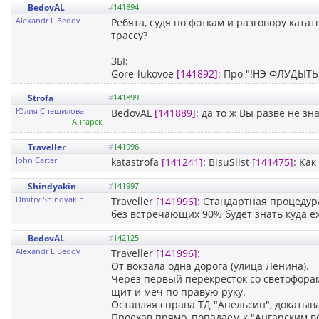
BedovAL
#
141894
Alexandr L Bedov
Ребята, судя по фоткам и разговору катат
трассу?
ЗЫ:
Gore-lukovoe
[141892]
: Про "!НЭ ФЛУДЫТЬ
Strofa
#
141899
Юлия Спешилова
BedovAL
[141889]
: да то ж Вы разве не зн
Ангарск
Traveller
#
141996
John Carter
katastrofa
[141241]
: BisuSlist
[141475]
: Как
Shindyakin
#
141997
Dmitry Shindyakin
Traveller
[141996]
: Стандартная процедура
без встречающих 90% будет знать куда ех
BedovAL
#
142125
Alexandr L Bedov
Traveller
[141996]
:
От вокзала одна дорога (улица Ленина).
Через первый перекрёсток со светофорам
щит и меч по правую руку.
Оставляя справа ТД "Апельсин", докатыва
Проехав прямо, попадаем к "Ангарским во