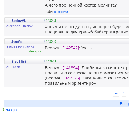
А чего про ночной костёр молчите?
Файл:
[5 kb].kmz
BedovAL
#
142542
Alexandr L Bedov
Хоть я и не поеду, но один перец будет вм
Специально для Урал-бабайкера! Крапчето
Strofa
#
142548
Юлия Спешилова
BedovAL
[142542]
: Ух ты!
Ангарск
BisuSlist
#
142611
Ан Гарск
BedovAL
[141894]
: Ложбинка за кинотеатр
правильно со спуска не оттормозиться-м
(BedovAL
[142125]
) заканчивается в семи
правильным ориентиром.
««
1
Все 
Наверх