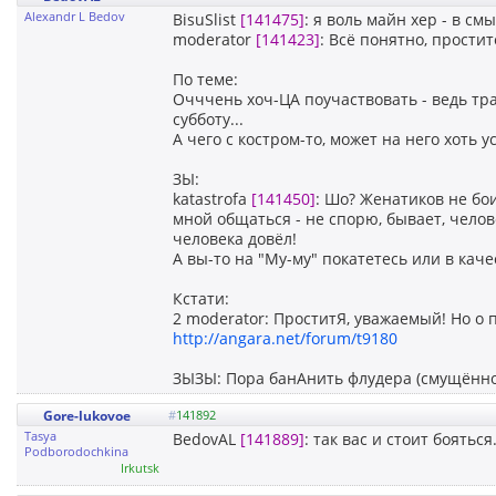
Alexandr L Bedov
BisuSlist
[141475]
: я воль майн хер - в см
moderator
[141423]
: Всё понятно, простит
По теме:
Очччень хоч-ЦА поучаствовать - ведь трас
субботу...
А чего с костром-то, может на него хоть 
ЗЫ:
katastrofa
[141450]
: Шо? Женатиков не бои
мной общаться - не спорю, бывает, челове
человека довёл!
А вы-то на "Му-му" покатетесь или в кач
Кстати:
2 moderator: ПроститЯ, уважаемый! Но о 
http://angara.net/forum/t9180
ЗЫЗЫ: Пора банАнить флудера (смущённо 
Gore-lukovoe
#
141892
Tasya
BedovAL
[141889]
: так вас и стоит бояться
Podborodochkina
Irkutsk