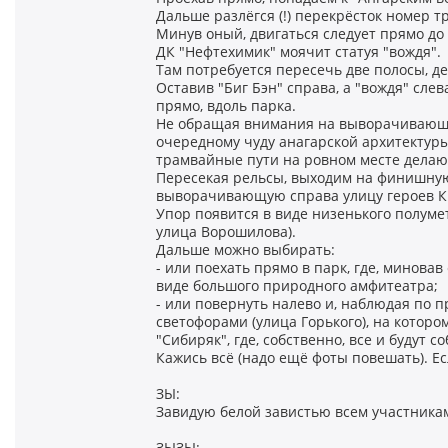
Дальше разлёгся (!) перекрёсток номер т
Минув оный, двигаться следует прямо до 
ДК "Нефтехимик" моячит статуя "вождя".
Там потребуется пересечь две полосы, д
Оставив "Биг Бэн" справа, а "вождя" сл
прямо, вдоль парка.
Не обращая внимания на выворачивающу
очередному чуду анагарской архитектуры 
трамвайные пути на ровном месте делают
Пересекая рельсы, выходим на финишную
выворачивающую справа улицу героев Кр
Упор появится в виде низенького полуме
улица Ворошилова).
Дальше можно выбирать:
- или поехать прямо в парк, где, минова
виде большого природного амфитеатра;
- или повернуть налево и, наблюдая по п
светофорами (улица Горького), на котор
"Сибиряк", где, собственно, все и будут с
Кажись всё (надо ещё фоты повешать). Ес
ЗЫ:
Завидую белой завистью всем участника
ЗЫЗЫ: