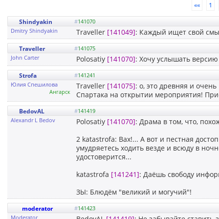
««
1
Shindyakin
#
141070
Dmitry Shindyakin
Traveller
[141049]
: Каждый ищет свой смысл
Traveller
#
141075
John Carter
Polosatiy
[141070]
: Хочу услышать версию 
Strofa
#
141241
Юлия Спешилова
Traveller
[141075]
: о, это древняя и очен
Ангарск
Спартака на открытии мероприятия! Прие
BedovAL
#
141419
Alexandr L Bedov
Polosatiy
[141070]
: Драма в том, что, пох
2 katastrofa: Вах!... А вот и пестная дос
умудряетесь ходить везде и всюду в ночн
удостоверится...
katastrofa
[141241]
: Даёшь свободу инфо
ЗЫ: Блюдём "великий и могучий"!
moderator
#
141423
Moderator
BedovAL
[141419]
: Не забывайте ставить 